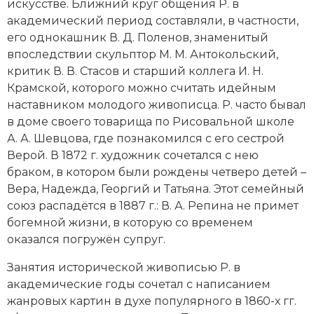
искусстве. Ближний круг общения Р. в
Социально-экономическая история
академический период составляли, в частности,
его однокашник В. Д. Поленов, знаменитый
Специальные исторические дисциплины
впоследствии скульптор М. М. Антокольский,
критик В. В. Стасов и старший коллега И. Н.
СССР
Крамской, которого можно считать идейным
Южная Америка
наставником молодого живописца. Р. часто бывал
в доме своего товарища по Рисовальной школе
А. А. Шевцова, где познакомился с его сестрой
Верой. В 1872 г. художник сочетался с нею
браком, в котором были рождены четверо детей –
Вера, Надежда, Георгий и Татьяна. Этот семейный
союз распадётся в 1887 г.: В. А. Репина не примет
богемной жизни, в которую со временем
оказался погружён супруг.
Занятия исторической живописью Р. в
академические годы сочетал с написанием
жанровых картин в духе популярного в 1860-х гг.