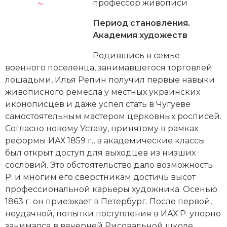
Новейшая история
профессор живописи
Генеалогия, геральдика
Период становления.
Государство и право
Академия художеств
Европа
Родившись в семье
военного поселенца, занимавшегося торговлей
Империи
лошадьми, Илья Репин получил первые навыки
живописного ремесла у местных украинских
Историческая география и топонимика
иконописцев и даже успел стать в Чугуеве
История материальной и духовной культуры
самостоятельным мастером церковных росписей.
Согласно новому Уставу, принятому в рамках
История международных отношений
реформы ИАХ 1859 г., в академические классы
был открыт доступ для выходцев из низших
История, философия, теория и методология
сословий. Это обстоятельство дало возможность
исторического знания
Р. и многим его сверстникам достичь высот
профессиональной карьеры художника. Осенью
Итория международных отношений
1863 г. он приезжает в Петербург. После первой,
неудачной, попытки поступления в ИАХ Р. упорно
Латинская Америка
занимался в вечерней Рисовальной школе,