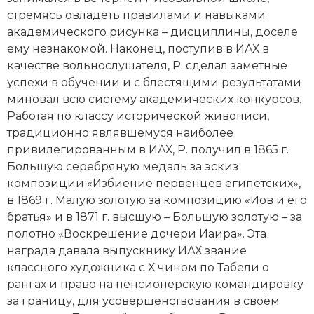
стремясь овладеть правилами и навыками
Новая история
академического рисунка – дисциплины, доселе
Новейшая история
ему незнакомой. Наконец, поступив в ИАХ в
качестве вольнослушателя, Р. сделал заметные
Нумизматика
успехи в обучении и с блестящими результатами
миновал всю систему академических конкурсов.
Образование
Работая по классу исторической живописи,
традиционно являвшемуся наиболее
Общественные объединения и организации
привилегированным в ИАХ, Р. получил в 1865 г.
Большую серебряную медаль за эскиз
Политическая история
композиции «Избиение первенцев египетских»,
в 1869 г. Малую золотую за композицию «Иов и его
Революции и народные движения
братья» и в 1871 г. высшую – Большую золотую – за
Религия и церковь
полотно «Воскрешение дочери Иаира». Эта
награда давала выпускнику ИАХ звание
Россия
классного художника с Х чином по Табели о
рангах и право на пенсионерскую командировку
Северная Америка
за границу, для усовершенствования в своём