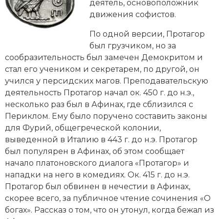
Новейшая история
деятель, основоположник
Генеалогия, геральдика
движения
софистов
.
Государство и право
По одной версии, Протагор
был грузчиком, но за
Европа
сообразительность был замечен
Демокритом
и
Империи
стал его учеником и секретарем, по другой, он
учился у персидских магов. Преподавательскую
Историческая география и топонимика
деятельность Протагор начал ок. 450 г. до н.э.,
несколько раз был в Афинах, где сблизился с
История материальной и духовной культуры
Периклом
. Ему было поручено составить законы
для
Фурий
, общегреческой колонии,
История международных отношений
выведенной в Италию в 443 г. до н.э. Протагор
был популярен в Афинах, об этом сообщает
История, философия, теория и методология
начало платоновского диалога «Протагор» и
исторического знания
нападки на него в комедиях. Ок. 415 г. до н.э.
Протагор был обвинен в нечестии в Афинах,
Итория международных отношений
скорее всего, за публичное чтение сочинения «О
Латинская Америка
богах». Рассказ о том, что он утонул, когда бежал из