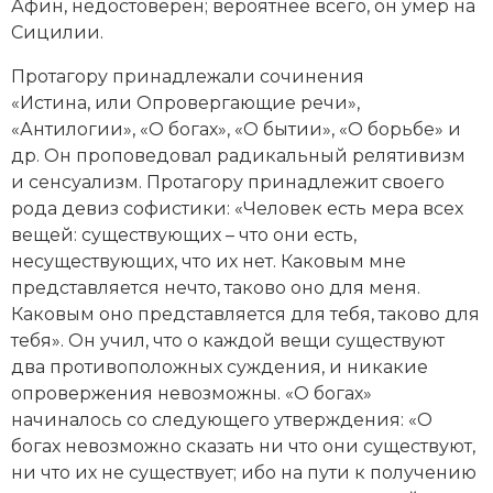
Афин, недостоверен; вероятнее всего, он умер на
Новая история
Сицилии.
Новейшая история
Протагору принадлежали сочинения
«Истина, или Опровергающие речи»,
Нумизматика
«Антилогии», «О богах», «О бытии», «О борьбе» и
др. Он проповедовал радикальный релятивизм
Образование
и сенсуализм. Протагору принадлежит своего
рода девиз софистики: «Человек есть мера всех
Общественные объединения и организации
вещей: существующих – что они есть,
несуществующих, что их нет. Каковым мне
Политическая история
представляется нечто, таково оно для меня.
Каковым оно представляется для тебя, таково для
Революции и народные движения
тебя». Он учил, что о каждой вещи существуют
Религия и церковь
два противоположных суждения, и никакие
опровержения невозможны. «О богах»
Россия
начиналось со следующего утверждения: «О
богах невозможно сказать ни что они существуют,
Северная Америка
ни что их не существует; ибо на пути к получению