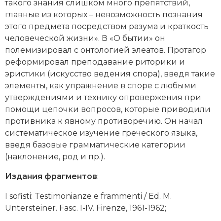
такого знания слишком много препятствий,
Социально-экономическая история
главные из которых – невозможность познания
этого предмета посредством разума и краткость
Специальные исторические дисциплины
человеческой жизни». В «О бытии» он
полемизировал с онтологией элеатов. Протагор
СССР
реформировал преподавание риторики и
Южная Америка
эристики (искусство ведения спора), введя такие
элементы, как упражнение в споре с любыми
утверждениями и технику опровержения при
помощи цепочки вопросов, которые приводили
противника к явному противоречию. Он начал
систематическое изучение греческого языка,
введя базовые грамматические категории
(наклонение, род и пр.).
Издания фрагментов
:
I sofisti: Testimonianze е frammenti / Ed. M.
Untersteiner. Fasс. I-IV. Firenze, 1961-1962;