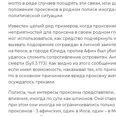
могло в ряде случаев поощрять эти связи, или д
положение проксенов в родном полисе иногда о
политической ситуации.
Известен целый ряд примеров, когда проксени
неприятностей для проксена в своем родном го
мог использоваться, как средство подчеркнуть 
вызвать подозрение сограждан в личной заинтере
на Кеосе, в городе Юлида, против Афин был уб
удалось сломить сопротивление островитян. Ан
смерти (Syll.3 173). Как видно из этого сообщен
если имел возможность, наказывал тех, кто прич
Но в основном причинение вреда проксену жите
осуждалось греками.
Полисы, чьи интересы проксены представляли, 
влияния, иногда по сути как шпионов. Они стар
при этом они иногда не ограничивались только
проксенов - 3 афинских, один в Иосе, один – в