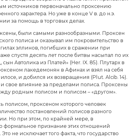
анным источников первоначально проксению
нного характера. Но уже в конце V в. до н.э.
ии за помощь в торговых делах.
роксены, были самыми разнообразными. Проксен
кого полиса и оказывал им покровительство в
могилах эллинов, погибших в сражении при
даже спустя десять лет после битвы насыпал по их
ын Автолика из Платей» (Her. IX. 85). Плутарх в
роксеном лакедемонян в Афинах и взял на себя
осе, и добился их возвращения (Plut. Alcib. 14).
и свое влияние за пределами полиса. Проксены
ежду родным полисом и полисом – «другом».
 полисом, проксеном которого человек
количество постановлений полисов разного
и. Но при этом, по крайней мере, в
ыло формальное признание этих отношений
Это не исключает того факта, что государство