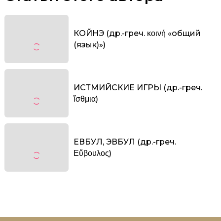
КОЙНЭ (др.-греч. κοινή «общий
(язык)»)
ИСТМИЙСКИЕ ИГРЫ (др.-греч.
ἴσθμια)
ЕВБУЛ, ЭВБУЛ (др.-греч.
Εὔβουλος)