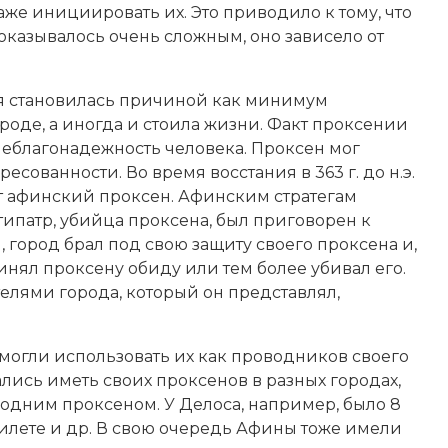
аже инициировать их. Это приводило к тому, что
казывалось очень сложным, оно зависело от
я становилась причиной как минимум
роде, а иногда и стоила жизни. Факт проксении
неблагонадежность человека. Проксен мог
сованности. Во время восстания в 363 г. до н.э.
ит афинский проксен. Афинским стратегам
типатр, убийца проксена, был приговорен к
ия, город брал под свою защиту своего проксена и,
инял проксену обиду или тем более убивал его.
лями города, который он представлял,
могли использовать их как проводников своего
ались иметь своих проксенов в разных городах,
 одним проксеном. У Делоса, например, было 8
 Милете и др. В свою очередь Афины тоже имели