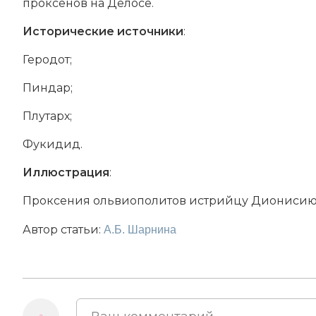
проксенов на Делосе.
Исторические источники
:
Геродот;
Пиндар;
Плутарх;
Фукидид.
Иллюстрация
:
Проксения ольвиополитов истрийцу Дионисию.
Автор статьи:
А.Б. Шарнина