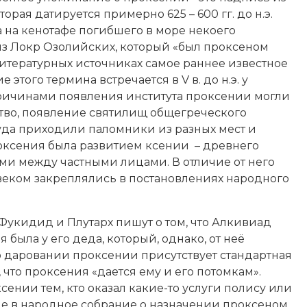
оторая датируется примерно 625 – 600 гг. до н.э.
а на
кенотафе
погибшего в море некоего
из Локр Озолийских, который «был проксеном
литературных источниках самое раннее известное
 этого термина встречается в V в. до н.э. у
Причинами появления института проксении могли
тво, появление святилищ общегреческого
уда приходили паломники из разных мест и
оксения была развитием ксении – древнего
ми между частными лицами. В отличие от него
веком закреплялись в постановлениях народного
Фукидид
и
Плутарх
пишут о том, что Алкивиад
была у его деда, который, однако, от неё
 о даровании проксении присутствует стандартная
что проксения «дается ему и его потомкам».
ении тем, кто оказал какие-то услуги полису или
е в народное собрание о назначении проксеном