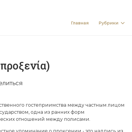
Главная
Рубрики
προξενία)
елиться
ственного гостеприимства между частным лицом
сударством, одна из ранних форм
еских отношений между полисами.
стное упоминание о проксении - это надпись из