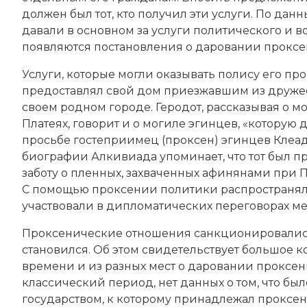
должен был тот, кто получил эти услуги. По д
давали в основном за услуги политического и вое
появляются постановления о даровании проксен
Услуги, которые могли оказывать полису его п
предоставлял свой дом приезжавшим из дружес
своем родном городе.
Геродот
, рассказывая о 
Платеях, говорит и о могиле эгинцев, «которую 
просьбе гостеприимец (проксен) эгинцев Клеад, с
биографии Алкивиада упоминает, что тот был п
заботу о пленных, захваченных афинянами при Пил
С помощью проксении политики распространял
участвовали в дипломатических переговорах м
Проксенические отношения санкционировались
становился. Об этом свидетельствует большое 
времени и из разных мест о даровании проксени
классический период, нет данных о том, что б
государством, к которому принадлежал проксен. 