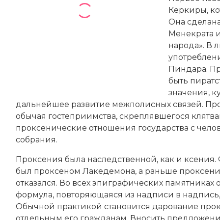
Керкиры
, к
Она сделан
Менекрата 
народа». В 
употребление
Пиндара
. 
быть пиратс
значения, к
дальнейшее развитие межполисных связей. Пр
обычая гостеприимства, скреплявшегося клятва
проксенические отношения государства с чело
собрания.
Проксения была наследственной, как и ксения.
был проксеном Лакедемона, а раньше проксения 
отказался. Во всех эпиграфических памятниках
формула, повторяющаяся из надписи в надпись, 
Обычной практикой становится дарование прокс
отдельным его гражданам. Вносить предложени