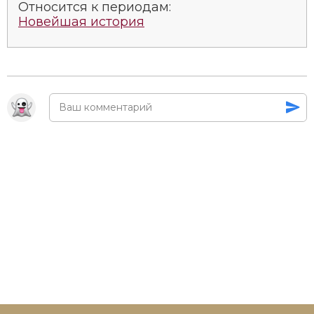
Относится к периодам:
Социально-экономическая история
Новейшая история
Специальные исторические дисциплины
СССР
Южная Америка