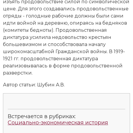
изъять продовольствие силой по символической
Новая история
цене. Для этого создавались продовольственные
отряды - голодные рабочие должны были сами
Новейшая история
идти войной на деревню, опираясь на бедняков
(комитеты бедноты). Продовольственная
Нумизматика
диктатура усилила недовольство крестьян
большевизмом и способствовала началу
Образование
широкомасштабной Гражданской войны. В 1919-
1921 гг. продовольственная диктатура
Общественные объединения и организации
реализовывалась в форме продовольственной
Политическая история
разверстки.
Автор статьи:
Шубин А.В.
Революции и народные движения
Религия и церковь
Россия
Встречается в рубриках:
Социально-экономическая история
Северная Америка