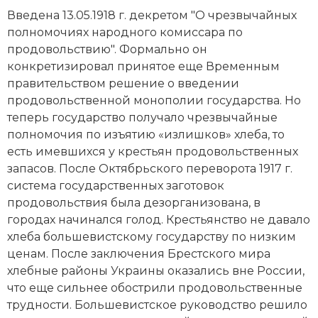
Новейшая история
Генеалогия, геральдика
Введена 13.05.1918 г. декретом "О чрезвычайных
полномочиях народного комиссара по
Государство и право
продовольствию". Формально он
конкретизировал принятое еще Временным
Европа
правительством решение о введении
Империи
продовольственной монополии государства. Но
теперь государство получало чрезвычайные
Историческая география и топонимика
полномочия по изъятию «излишков» хлеба, то
есть имевшихся у крестьян продовольственных
История материальной и духовной культуры
запасов. После
Октябрьского переворота 1917 г.
система государственных заготовок
История международных отношений
продовольствия была дезорганизована, в
городах начинался голод. Крестьянство не давало
История, философия, теория и методология
хлеба большевистскому государству по низким
исторического знания
ценам. После заключения Брестского мира
хлебные районы Украины оказались вне России,
Итория международных отношений
что еще сильнее обострили продовольственные
Латинская Америка
трудности. Большевистское руководство решило