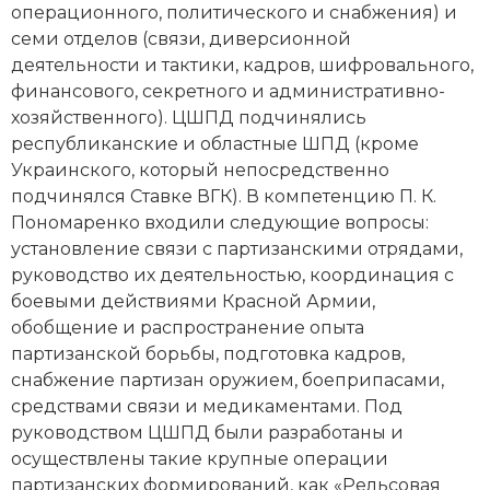
операционного, политического и снабжения) и
Социально-экономическая история
семи отделов (связи, диверсионной
Специальные исторические дисциплины
деятельности и тактики, кадров, шифровального,
финансового, секретного и административно-
СССР
хозяйственного). ЦШПД подчинялись
республиканские и областные ШПД (кроме
Южная Америка
Украинского, который непосредственно
подчинялся Ставке ВГК). В компетенцию П. К.
Пономаренко входили следующие вопросы:
установление связи с партизанскими отрядами,
руководство их деятельностью, координация с
боевыми действиями Красной Армии,
обобщение и распространение опыта
партизанской борьбы, подготовка кадров,
снабжение партизан оружием, боеприпасами,
средствами связи и медикаментами. Под
руководством ЦШПД были разработаны и
осуществлены такие крупные операции
партизанских формирований, как «Рельсовая