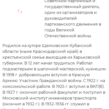
Новейшая история
Советский партийный и
Генеалогия, геральдика
государственный деятель,
Государство и право
один из организаторов и
руководителей
Европа
партизанского движения в
годы Великой
Империи
Отечественной войны.
Историческая география и топонимика
Родился на хуторе Щелковском Кубанской
области (ныне Краснодарский край) в
История материальной и духовной культуры
крестьянской семье выходцев из Харьковской
губернии. В 12 лет начал трудиться. Работал
История международных отношений
подмастерьем в шапочной мастерской, кузнецом.
В 1918 г. добровольцем вступил в Красную
История, философия, теория и методология
Армию. Участник Гражданской войны. С 1922 г. на
исторического знания
комсомольской работе. В 1925 г. вступил в ВКП(б).
В 1927 г. окончил рабочий факультет и поступил в
Итория международных отношений
Московский институт инженеров транспорта
Латинская Америка
(окончил в 1932 г.). В 1932-1936 гг. служил в