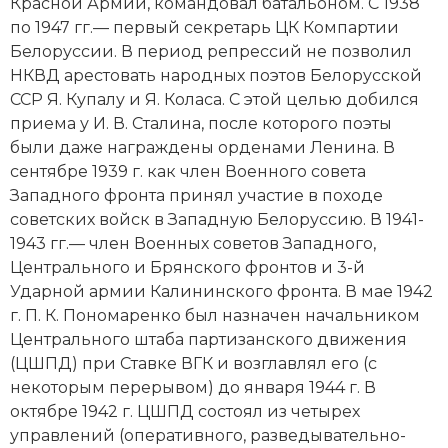
Красной Армии, командовал батальоном. С 1938
Новая история
по 1947 гг.— первый секретарь ЦК Компартии
Белоруссии. В период репрессий не позволил
Новейшая история
НКВД арестовать народных поэтов Белорусской
ССР Я. Купалу и Я. Коласа. С этой целью добился
Нумизматика
приема у И. В. Сталина, после которого поэты
были даже награждены орденами Ленина. В
Образование
сентябре 1939 г. как член Военного совета
Западного фронта принял участие в походе
Общественные объединения и организации
советских войск в Западную Белоруссию. В 1941-
Политическая история
1943 гг.— член Военных советов Западного,
Центрального и Брянского фронтов и 3-й
Революции и народные движения
Ударной армии Калининского фронта. В мае 1942
г. П. К. Пономаренко был назначен начальником
Религия и церковь
Центрального штаба партизанского движения
(ЦШПД) при Ставке ВГК и возглавлял его (с
Россия
некоторым перерывом) до января 1944 г. В
октябре 1942 г. ЦШПД состоял из четырех
Северная Америка
управлений (оперативного, разведывательно-