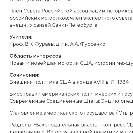
Член Совета Российской ассоциации историков
российских историков; член экспертного совет
внешних связей Санкт-Петербурга.
Учителя
:
проф. В.К. Фураев, д.и.н. А.А. Фурсенко.
Область интересов
:
Новая и новейшая история США, история межд
Сочинения:
Внешняя политика США в конце XVIII в. Л., 1984;
Биосправки американских политических и госуд
Современные Соединенные Штаты: Энциклопеди
Становление американского государства / Отв. ред
Разделы: «Законодательная власть – конгресс 
департамент»; История внешней политики и дипло