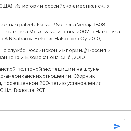
(США). Из истории российско-американских
rikunnan palveluksessa. / Suomi ja Venäjä 1808—
symposiumeissa Moskovassa vuonna 2007 ja Haminassa
a A.N.Saharov. Helsinki. Hakapaino Oy. 2010;
 на службе Российской империи. // Россия и
айнена и Е.Хейсканена. СПб., 2010;
анской полярной экспедиции на шхуне
ско-американских отношений. Сборник
и
,
посвященной 200-летию установления
А. Вологда, 2011;