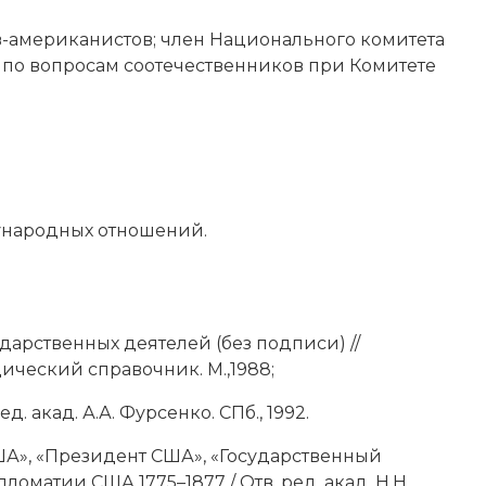
-американистов; член Национального комитета
а по вопросам соотечественников при Комитете
ународных отношений.
арственных деятелей (без подписи) //
ческий справочник. М.,1988;
. акад. А.А. Фурсенко. СПб., 1992.
США», «Президент США», «Государственный
матии США 1775–1877 / Отв. ред. акад. Н.Н.