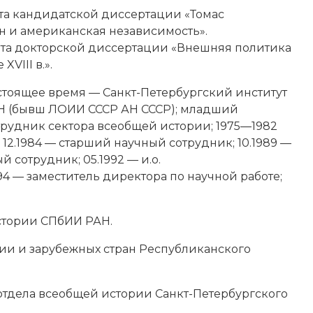
та
кандидатской диссертации
«Томас
 и американская независимость».
ита
докторской диссертации
«Внешняя политика
XVIII в.».
астоящее время — Санкт-Петербургский институт
Н (бывш ЛОИИ СССР АН СССР); младший
рудник сектора всеобщей истории; 1975—1982
12.1984 — старший научный сотрудник; 10.1989 —
 сотрудник; 05.1992 — и.о.
94 — заместитель директора по научной работе;
истории СПбИИ РАН.
ии и зарубежных стран Республиканского
отдела всеобщей истории Санкт-Петербургского