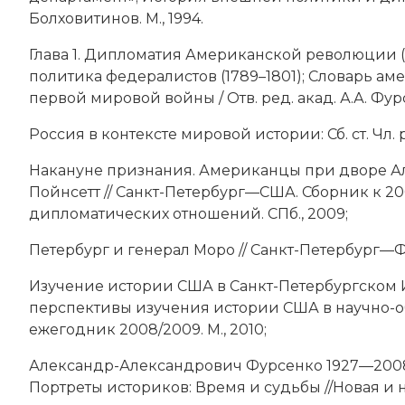
Болховитинов. М., 1994.
Глава 1. Дипломатия Американской революции (с
политика федералистов (1789–1801); Словарь а
первой мировой войны / Отв. ред. акад. А.А. Фурс
Россия в контексте мировой истории: Сб. ст. Чл. р
Накануне признания. Американцы при дворе А
Пойнсетт // Санкт-Петербург—США. Сборник к 
дипломатических отношений. СПб., 2009;
Петербург и генерал Моро // Санкт-Петербург—Фра
Изучение истории США в Санкт-Петербургском И
перспективы изучения истории США в научно-о
ежегодник 2008/2009. М., 2010;
Александр-Александрович Фурсенко 1927—2008. (
Портреты историков: Время и судьбы //Новая и н