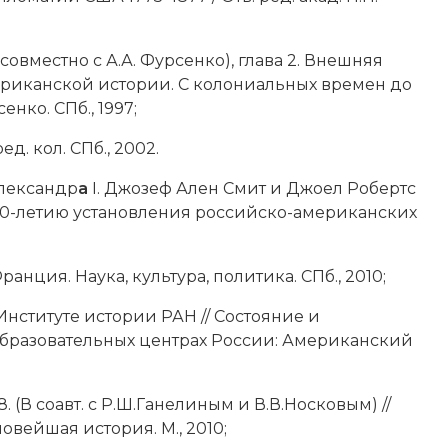
овместно с А.А. Фурсенко), глава 2. Внешняя
мериканской истории. С колониальных времен до
енко. СПб., 1997;
ед. кол. СПб., 2002.
лександр
а
I. Джозеф Ален Смит и Джоел Робертс
200-летию установления российско-американских
нция. Наука, культура, политика. СПб., 2010;
нституте истории РАН // Состояние и
бразовательных центрах России: Американский
В соавт. с Р.Ш.Ганелиным и В.В.Носковым) //
овейшая история. М., 2010;