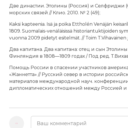
Две династии. Этолины (Россия) и Селфриджи 
морских связей // Клио. 2010. № 2 (49);
Kaksi kapteenia. Isä ja poika Ettholén Venäjän keisa
1809. Suomalais-venäläisissä historiantuktijoiden 
vuonna 2009 pidetyt esitelmät. // Toim T.Vihavainen j
Два капитана. Два капитана: отец и сын Этолины
Финляндия в 1808—1809 годах / Под ред. Т.Вихав
Помощь России в спасении участников америк
«Жаннетта» // Русский север в истории россий
материалов международной науч. конференци
дипломатических отношений между Россией и СШ