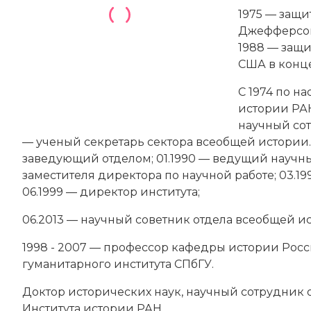
1975 — защи
Джефферсон
1988 — защ
США в конце 
С 1974 по н
истории РА
научный сот
— ученый секретарь сектора всеобщей истории. 
заведующий отделом; 01.1990 — ведущий научный
заместителя директора по научной работе; 03.19
06.1999 — директор института;
06.2013 — научный советник отдела всеобщей 
1998 - 2007 — профессор кафедры истории Росс
гуманитарного института СПбГУ.
Доктор исторических наук, научный сотрудник 
Института истории РАН.