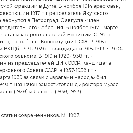
ской фракции в Думе. В ноябре 1914 арестован,
еволюции 1917 г.
председатель Якутского
вернулся в Петроград. С августа - член
редительного Собрания. В ноябре 1917 - марте
 организаторов советской милиции. С 1921 г. -
ра, разработке Конституции РСФСР 1918 г.,
КП(б) 1921-1939 гг. (кандидат в 1918-1919 и 1920-
ского ревкома. В 1919 и 1920-1938 гг. -
один из председателей ЦИК СССР. Кандидат в
ерховного Совета СССР, в 1937-1938 гг. -
рта 1939 за связи с «врагами народа» был
1940 г. назначен заместителем директора Музея
и (1928) и Ленина (1938, 1953)
татьи современников. М., 1987.