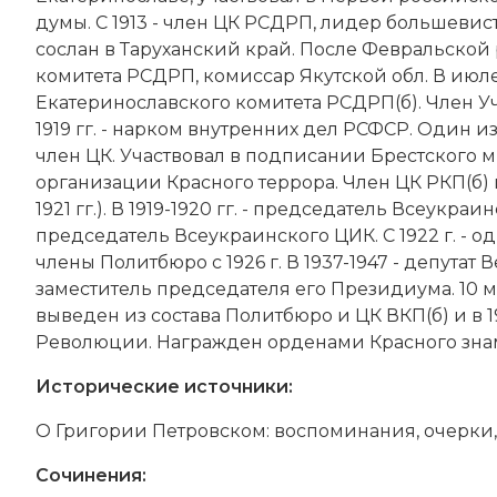
думы. С 1913 - член ЦК РСДРП, лидер большевист
сослан в Таруханский край. После
Февральской р
комитета РСДРП, комиссар Якутской обл. В июле 
Екатеринославского комитета РСДРП(б). Член Уч
1919 гг. - нарком внутренних дел РСФСР. Один из
член ЦК. Участвовал в подписании Брестского ми
организации Красного террора. Член ЦК РКП(б) и В
1921 гг.). В 1919-1920 гг. - председатель Всеукраин
председатель Всеукраинского ЦИК. С 1922 г. - 
члены Политбюро с 1926 г. В 1937-1947 - депутат В
заместитель председателя его Президиума. 10 ма
выведен из состава Политбюро и ЦК ВКП(б) и в 
Революции. Награжден орденами Красного знамен
Исторические источники:
О Григории Петровском: воспоминания, очерки, с
Сочинения: