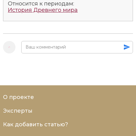
Относится к периодам:
Социально-экономическая история
История Древнего мира
Специальные исторические дисциплины
СССР
Южная Америка
О проекте
Эксперты
Как добавить статью?