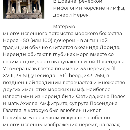
Новейшая история
В древнегреческой
Генеалогия, геральдика
мифологии морские нимфы,
Государство и право
дочери
Нерея
.
Матерью
Европа
многочисленного потомства морского божества
Империи
Нерея – 50 (или 100) дочерей – в античной
традиции обычно считается океанида Дорида.
Историческая география и топонимика
Нереиды обитают в глубинах моря вместе со
своим отцом, часто выступают свитой
Посейдона
.
История материальной и духовной культуры
У Гомера называется по имени 33 нереиды (Il.,
XVIII, 39-51), у Гесиода – 51(Theog., 243-266), в
История международных отношений
позднейшей традиции встречается и множество
других имен этих морских нимф. Наиболее
История, философия, теория и методология
известными из нереид были Фетида, жена Пелея
исторического знания
и мать Ахилла; Амфитрита, супруга Посейдона;
Галатея, в которую был влюблен циклоп
Итория международных отношений
Полифем
. В греческом искусстве особенно
Латинская Америка
многочисленны изображения нереид на вазах;