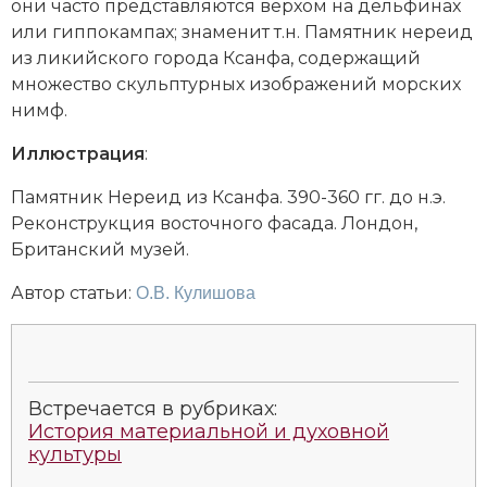
они часто представляются верхом на дельфинах
Новая история
или гиппокампах; знаменит т.н. Памятник нереид
из ликийского города Ксанфа, содержащий
Новейшая история
множество скульптурных изображений морских
нимф.
Нумизматика
Иллюстрация
:
Образование
Памятник Нереид из Ксанфа. 390-360 гг. до н.э.
Общественные объединения и организации
Реконструкция восточного фасада. Лондон,
Британский музей.
Политическая история
Автор статьи:
О.В. Кулишова
Революции и народные движения
Религия и церковь
Россия
Встречается в рубриках:
История материальной и духовной
культуры
Северная Америка