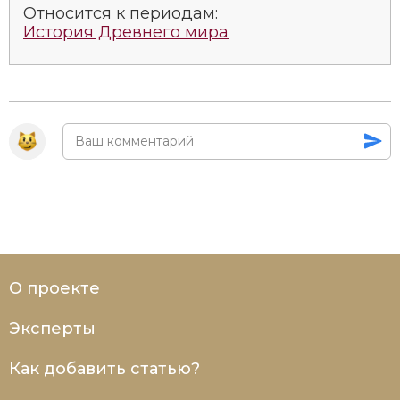
Относится к периодам:
Социально-экономическая история
История Древнего мира
Специальные исторические дисциплины
СССР
Южная Америка
О проекте
Эксперты
Как добавить статью?