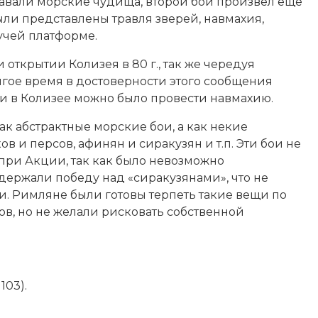
плавали морские чудища, второй бой произвел еще
ыли представлены травля зверей, навмахия,
вучей платформе.
открытии Колизея в 80 г., так же чередуя
гое время в достоверности этого сообщения
ни в Колизее можно было провести навмахию.
к абстрактные морские бои, а как некие
в и персов, афинян и сиракузян и т.п. Эти бои не
при Акции, так как было невозможно
держали победу над «сиракузянами», что не
и. Римляне были готовы терпеть такие вещи по
, но не желали рисковать собственной
103).