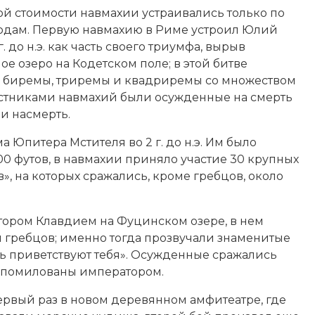
ой стоимости навмахии устраивались только по
одам. Первую навмахию в Риме устроил Юлий
г. до н.э. как часть своего триумфа, вырыв
ое озеро на Кодетском поле; в этой битве
и биремы,
триремы
и квадриремы со множеством
астниками навмахий были осужденные на смерть
и насмерть.
 Юпитера Мстителя во 2 г. до н.э. Им было
00 футов, в навмахии приняло участие 30 крупных
», на которых сражались, кроме гребцов, около
атором
Клавдием
на Фуцинском озере, в нем
и гребцов; именно тогда прозвучали знаменитые
ть приветствуют тебя». Осужденные сражались
ли помилованы императором.
 первый раз в новом деревянном амфитеатре, где