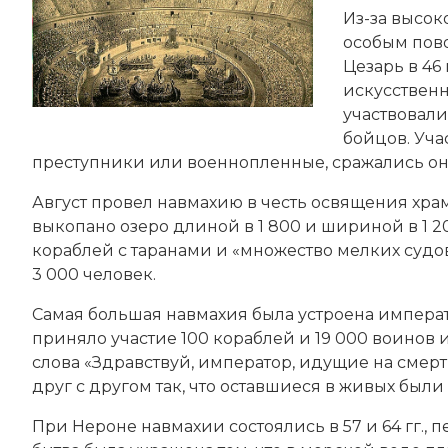
Из-за высок
особым пов
Цезарь в 46 
искусственн
участвовал
бойцов. Уч
преступники или военнопленные, сражались он
Август провел навмахию в честь освящения храма
выкопано озеро длиной в 1 800 и шириной в 1 2
кораблей с таранами и «множество мелких судов
3 000 человек.
Самая большая навмахия была устроена импер
приняло участие 100 кораблей и 19 000 воинов 
слова «Здравствуй, император, идущие на смер
друг с другом так, что оставшиеся в живых бы
При Нероне навмахии состоялись в 57 и 64 гг.,