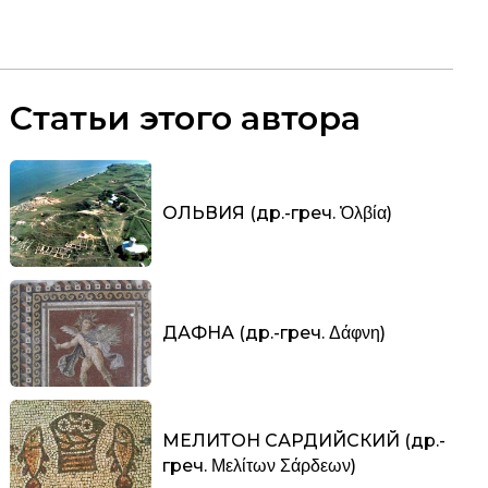
Статьи этого автора
ОЛЬВИЯ (др.-греч. Ὀλβία)
ДАФНА (др.-греч. Δάφνη)
МЕЛИТОН САРДИЙСКИЙ (др.-
греч. Μελίτων Σάρδεων)