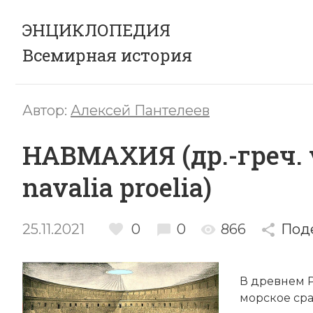
ЭНЦИКЛОПЕДИЯ
Всемирная история
Автор:
Алексей Пантелеев
НАВМАХИЯ (др.-греч. ν
navalia proelia)
25.11.2021
0
0
866
Под
В
древнем 
морское ср