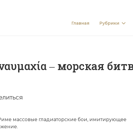
Главная
Рубрики
αυμαχία ‒ морская битва
елиться
Риме
массовые гладиаторские бои, имитирующее
ажение.