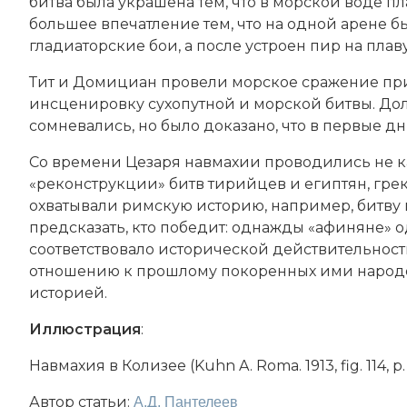
битва была украшена тем, что в морской воде 
большее впечатление тем, что на одной арене б
гладиаторские бои, а после устроен пир на пла
Тит
и
Домициан
провели морское сражение при 
инсценировку сухопутной и морской битвы. Дол
сомневались, но было доказано, что в первые д
Со времени Цезаря навмахии проводились не ка
«реконструкции» битв тирийцев и египтян, греко
охватывали римскую историю, например, битву 
предсказать, кто победит: однажды «афиняне» о
соответствовало исторической действительност
отношению к прошлому покоренных ими народов
историей.
Иллюстрация
:
Навмахия в Колизее (Kuhn A. Roma. 1913, fig. 114, p. 
Автор статьи:
А.Д. Пантелеев