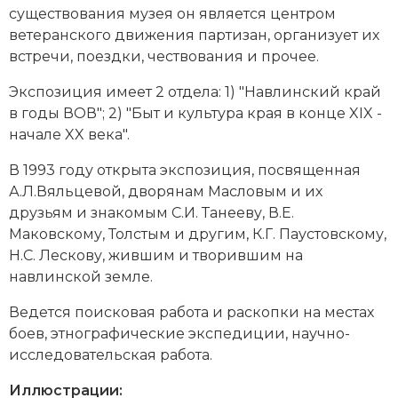
существования музея он является центром
Новая история
ветеранского движения партизан, организует их
встречи, поездки, чествования и прочее.
Новейшая история
Экспозиция имеет 2 отдела: 1) "Навлинский край
Нумизматика
в годы ВОВ"; 2) "Быт и культура края в конце XIX -
начале XX века".
Образование
В 1993 году открыта экспозиция, посвященная
Общественные объединения и организации
А.Л.Вяльцевой, дворянам Масловым и их
друзьям и знакомым С.И. Танееву,
В.Е.
Политическая история
Маковскому
, Толстым и другим, К.Г. Паустовскому,
Революции и народные движения
Н.С. Лескову, жившим и творившим на
навлинской земле.
Религия и церковь
Ведется поисковая работа и раскопки на местах
Россия
боев, этнографические экспедиции, научно-
исследовательская работа.
Северная Америка
Иллюстрации: