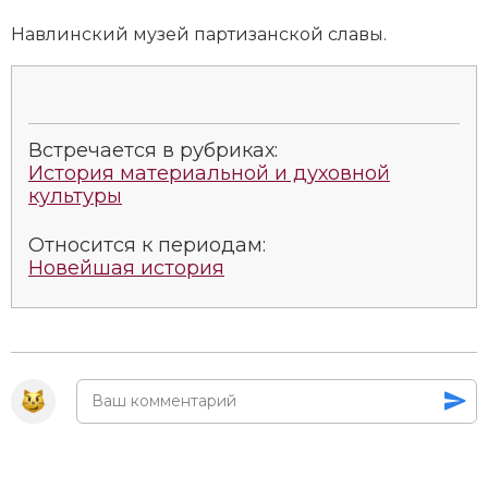
Социально-экономическая история
Навлинский музей партизанской славы.
Специальные исторические дисциплины
СССР
Встречается в рубриках:
Южная Америка
История материальной и духовной
культуры
Относится к периодам:
Новейшая история