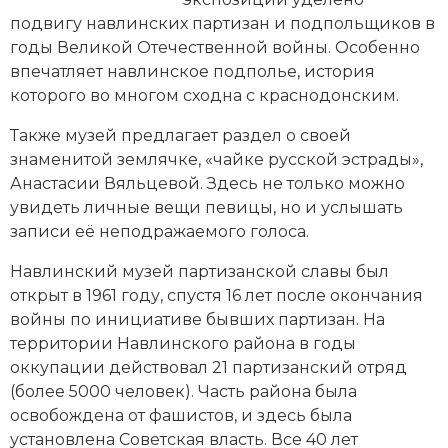
Новейшая история
Генеалогия, геральдика
подвигу навлинских партизан и подпольщиков в
годы
Великой Отечественной войны
. Особенно
Государство и право
впечатляет навлинское подполье, история
Европа
которого во многом сходна с краснодонским.
Также музей предлагает раздел о своей
Империи
знаменитой землячке, «чайке русской эстрады»,
Историческая география и топонимика
Анастасии Вяльцевой. Здесь не только можно
увидеть личные вещи певицы, но и услышать
История материальной и духовной культуры
записи её неподражаемого голоса.
История международных отношений
Навлинский музей партизанской славы был
открыт в 1961 году, спустя 16 лет после окончания
История, философия, теория и методология
войны по инициативе бывших партизан. На
исторического знания
территории Навлинского района в годы
оккупации действовал 21
партизанский отряд
Итория международных отношений
(более 5000 человек). Часть района была
освобождена от фашистов, и здесь была
Латинская Америка
установлена Советская власть. Все 40 лет