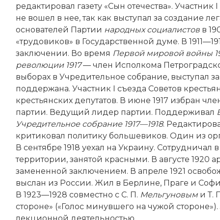
редактировал газету «Сын отечества». Участник
не вошел в нее, так как выступал за создание 
основателей Партии
народных социалистов
в 19
«трудовиков» в Государственной думе. В 1911—1
заключении. Во время
Первой мировой войны 1
революции 1917
— член Исполкома Петроградско
выборах в Учредительное собрание, выступал за
поддержана. Участник I съезда Советов крестья
крестьянских депутатов. В июне 1917 избран ч
партии. Ведущий лидер партии. Поддерживал
Учредительное собрание 1917—1918
. Редактирова
критиковал политику большевиков. Один из орг
В сентябре 1918 уехал на Украину. Сотрудничал 
территории, занятой красными. В августе 1920 а
замененной заключением. В апреле 1921 освобожд
выслан из России. Жил в Берлине, Праге и Софи
В 1923—1928 совместно с С. П.
Мельгуновым
и Т.
стороне» («Голос минувшего на чужой стороне»)
лекционной деятельностью.