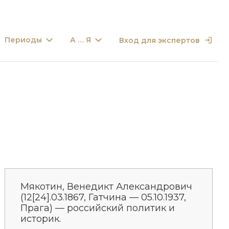
Периоды
А … Я
Вход для экспертов
Мякотин, Венедикт Александрович
(12[24].03.1867, Гатчина — 05.10.1937,
Прага) — российский политик и
историк.