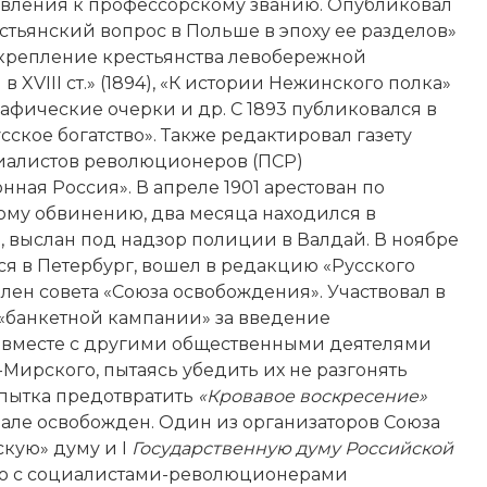
овления к профессорскому званию. Опубликовал
стьянский вопрос в Польше в эпоху еe разделов»
икрепление крестьянства левобережной
 XVIII ст.» (1894), «К истории Нежинского полка»
графические очерки и др. С 1893 публиковался в
сское богатство». Также редактировал газету
иалистов революционеров (ПСР)
ная Россия». В апреле 1901 арестован по
ому обвинению, два месяца находился в
 выслан под надзор полиции в Валдай. В ноябре
ся в Петербург, вошел в редакцию «Русского
 Член совета «Союза освобождения». Участвовал в
«банкетной кампании» за введение
05 вместе с другими общественными деятелями
-Мирского, пытаясь убедить их не разгонять
попытка предотвратить
«Кровавое воскресение»
врале освобожден. Один из организаторов Союза
скую» думу и I
Государственную думу Российской
тно с социалистами-революционерами