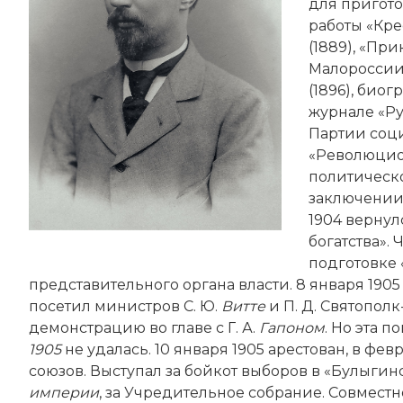
для пригот
работы «Кре
(1889), «Пр
Малороссии в
(1896), био
журнале «Ру
Партии соц
«Революцион
политическ
заключении,
1904 вернул
богатства».
подготовке 
представительного органа власти. 8 января 19
посетил министров С. Ю.
Витте
и П. Д. Святополк
демонстрацию во главе с Г. А.
Гапоном
. Но эта 
1905
не удалась. 10 января 1905 арестован, в фе
союзов. Выступал за бойкот выборов в «Булыгин
империи
, за Учредительное собрание. Совмес