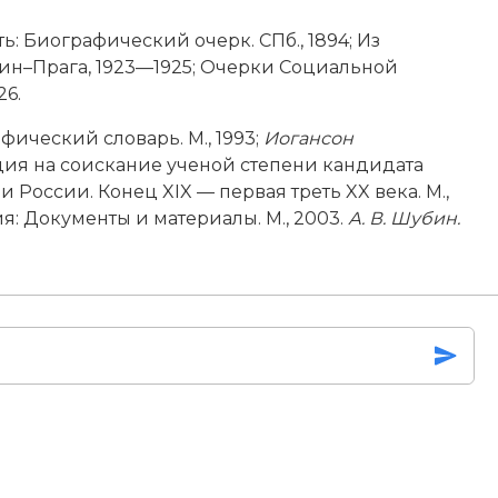
ь: Биографический очерк. СПб., 1894; Из
лин–Прага, 1923—1925; Очерки Социальной
26.
фический словарь. М., 1993;
Иогансон
ация на соискание ученой степени кандидата
и России. Конец XIX — первая треть XX века. М.,
я: Документы и материалы. М., 2003.
А. В. Шубин.