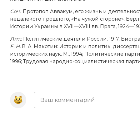
Соч.
: Протопоп Аввакум, его жизнь и деятельност
недалекого прошлого, «На чужой стороне». Бер
Истории Украины в XVII—XVIII вв. Прага, 1924—19
Лит
.:
Политические деятели России. 1917. Биогра
Е. Н.
В. А. Мякотин: Историк и политик: диссерт
исторических наук. М., 1994; Политические парти
1996; Трудовая народно-социалистическая парти