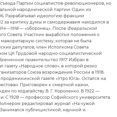
 I съезда Партии социалистов-революционеров, но
легальной народнической партии. Один из
06. Разрабатывал идеологию фракции
912 за критику думы и самодержавия находился в
914—1918
— «оборонец». После
Февральской
го Совета. Участник выработки положения о
 мажоритарную систему, которая не была
нских депутатов, член Исполкома Совета
леном ЦК Трудовой народно-социалистической
Временное правительство 1917
. Избран в
л газету «Народное слово», в которой резко
анизаторов Союза возрождения России в 1918.
в проденикинской газете «Утро Юга». Остался на
рестован. Приговорен к смертной казни,
ен по ходатайству В. Г. Короленко. В 1922 —
и. С 1928 — профессор Софийского университета.
 Полнером редактировал журнал «На чужой
. Занимался публицистикой, научной и