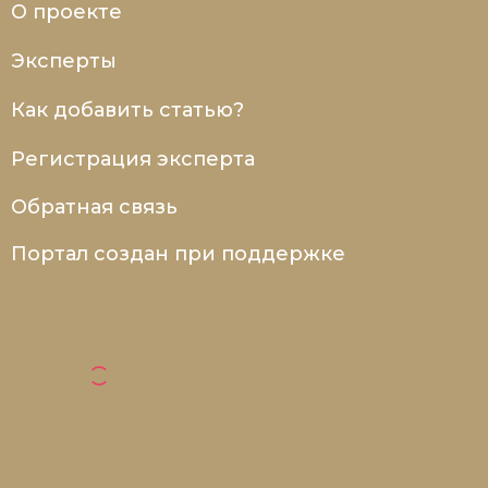
О проекте
Новая история
Эксперты
Новейшая история
Как добавить статью?
Нумизматика
Регистрация эксперта
Образование
Обратная связь
Общественные объединения и организации
Портал создан при поддержке
Политическая история
Революции и народные движения
Религия и церковь
Россия
Северная Америка