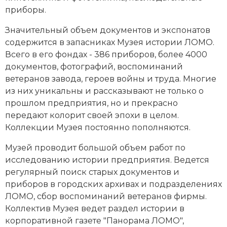
Социально-экономическая история
приборы.
Специальные исторические дисциплины
Значительный объем документов и экспонатов
содержится в запасниках
Музея
истории ЛОМО.
СССР
Всего в его фондах - 386 приборов, более 4000
документов, фотографий, воспоминаний
Южная Америка
ветеранов завода, героев войны и труда. Многие
из них уникальны и рассказывают не только о
прошлом предприятия, но и прекрасно
передают колорит своей эпохи в целом.
Коллекции Музея постоянно пополняются.
Музей проводит большой объем работ по
исследованию истории предприятия. Ведется
регулярный поиск старых документов и
приборов в городских архивах и подразделениях
ЛОМО, сбор воспоминаний ветеранов фирмы.
Коллектив Музея ведет раздел истории в
корпоративной газете "Панорама ЛОМО",