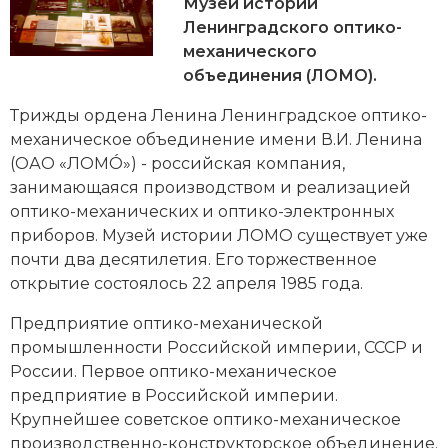
Новейшая история
Музей истории
Генеалогия, геральдика
Ленинградского оптико-
Государство и право
механического
объединения (ЛОМО).
Европа
Трижды ордена Ленина Ленинградское оптико-
Империи
механическое объединение имени
В.И. Ленина
(ОАО «ЛОМО́») - российская компания,
Историческая география и топонимика
занимающаяся производством и реализацией
оптико-механических и оптико-электронных
История материальной и духовной культуры
приборов. Музей истории ЛОМО существует уже
почти два десятилетия. Его торжественное
История международных отношений
открытие состоялось 22 апреля 1985 года.
История, философия, теория и методология
Предприятие оптико-механической
исторического знания
промышленности Российской империи, СССР и
России. Первое оптико-механическое
Итория международных отношений
предприятие в Российской империи.
Крупнейшее советское оптико-механическое
Латинская Америка
производственно-конструкторское объединение.