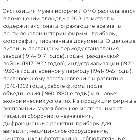
Новая история
Экспозиция Музея истории ЛОМО располагается
в помещении площадью 200 кв. метров и
Новейшая история
содержит экспонаты, отражающие все этапы
почти вековой истории фирмы - приборы,
Нумизматика
фотографии, письменные документы. Отдельные
Образование
витрины посвящены периоду становления
завода (1914-1917 годов), годам
Гражданской
Общественные объединения и организации
войны (1917-1922 годов)
, индустриализации (1920-
1930-е годы), военному периоду (1941-1945 годы),
Политическая история
послевоенному восстановлению и развитию
(1945-1962 годы), работе фирмы после
Революции и народные движения
объединения (1960-1980-е годы) и в новых
экономических условиях. Из продукции фирмы в
Религия и церковь
экспозиции Музея большое место занимают
изделия оборонного назначения,
Россия
дифракционные решетки, приборы для
Северная Америка
авиации, медицинское оборудование,
кинотехника и фототехника, наблюдательные