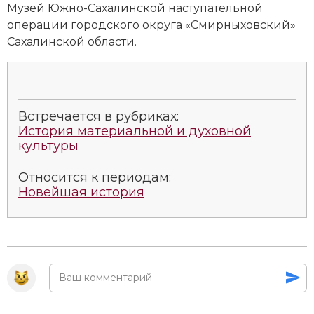
Музей Южно-Сахалинской наступательной
Новая история
операции городского округа «Смирныховский»
Сахалинской области.
Новейшая история
Нумизматика
Образование
Встречается в рубриках:
История материальной и духовной
Общественные объединения и организации
культуры
Политическая история
Относится к периодам:
Новейшая история
Революции и народные движения
Религия и церковь
Россия
Северная Америка