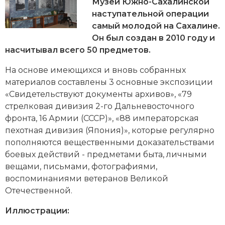
Новейшая история
Музей Южно-Сахалинской
Генеалогия, геральдика
наступательной операции
Государство и право
самый молодой на Сахалине.
Он был создан в 2010 году и
Европа
насчитывал всего 50 предметов.
Империи
На основе имеющихся и вновь собранных
материалов составлены 3 основные экспозиции
Историческая география и топонимика
«Свидетельствуют документы архивов», «79
стрелковая дивизия 2-го Дальневосточного
История материальной и духовной культуры
фронта, 16 Армии (СССР)», «88 императорская
пехотная дивизия (Япония)», которые регулярно
История международных отношений
пополняются вещественными доказательствами
боевых действий - предметами быта, личными
История, философия, теория и методология
вещами, письмами, фотографиями,
исторического знания
воспоминаниями ветеранов
Великой
Отечественной
.
Итория международных отношений
Иллюстрации:
Латинская Америка