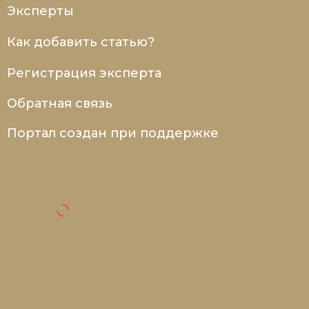
Социально-экономическая история
Эксперты
Специальные исторические дисциплины
Как добавить статью?
СССР
Регистрация эксперта
Южная Америка
Обратная связь
Портал создан при поддержке