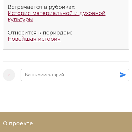
Новая история
Встречается в рубриках:
История материальной и духовной
культуры
Новейшая история
Относится к периодам:
Нумизматика
Новейшая история
Образование
Общественные объединения и организации
Политическая история
Революции и народные движения
Религия и церковь
Россия
О проекте
Северная Америка