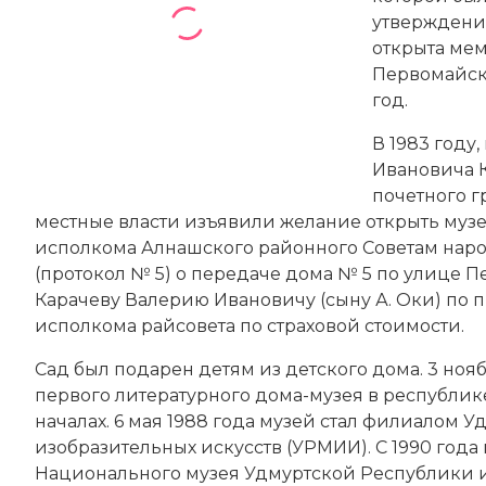
утверждение
открыта мем
Первомайска
год.
В 1983 году
Ивановича К
почетного г
местные власти изъявили желание открыть
муз
исполкома Алнашского районного Советам нар
(протокол № 5) о передаче дома № 5 по улице
Карачеву Валерию Ивановичу (сыну А. Оки) по п
исполкома райсовета по страховой стоимости.
Сад был подарен детям из детского дома. 3 ноя
первого литературного дома-музея в республик
началах. 6 мая 1988 года музей стал филиалом 
изобразительных искусств (УРМИИ). С 1990 год
Национального музея Удмуртской Республики и