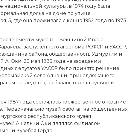
 национальной культуры, в 1974 году была
ориальная доска на доме по улице
я, 5, где она проживала с конца 1952 года по 1973
, после смерти мужа Л.Г. Векшиной Ивана
арачева, заслуженного агронома
РСФСР
и УАССР,
ражданина района, общественность Удмуртии и
ей
А. Оки. 29 мая 1985 года на заседании
одных депутатов УАССР было принято решение
 Первомайской села Алнаши, принадлежащего
равам наследства, на баланс отдела культуры
бря 1987 года состоялось торжественное открытие
е. Первоначально музей работал на общественных
Удмуртского республиканского музея
а музей Ашальчи Оки являлся филиалом
мени Кузебая Герда.