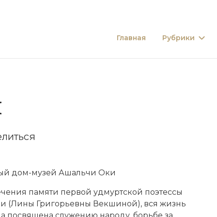
Главная
Рубрики
И
литься
ый дом-музей Ашальчи Оки
ечения памяти первой удмуртской поэтессы
и (Лины Григорьевны Векшиной), вся жизнь
а посвящена служению народу, борьбе за