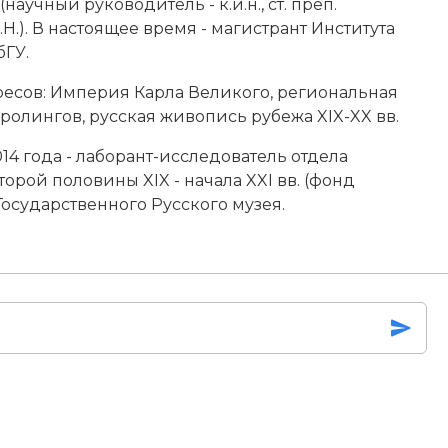
научный руководитель - к.и.н., ст. преп.
.Н.). В настоящее время - магистрант Института
бГУ.
есов: Империя Карла Великого, региональная
ролингов, русская живопись рубежа XIX-XX вв.
014 года - лаборант-исследователь отдела
орой половины XIX - начала XXI вв. (фонд
Государственного Русского музея.