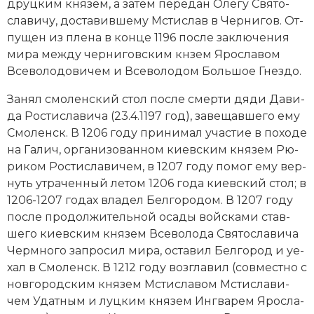
друц­ким кня­зем, а за­тем пе­ре­дан Оле­гу Свя­то­
Социально-экономическая история
сла­ви­чу, дос­та­вив­ше­му Мстислав в Чер­ни­гов. От­
пу­щен из пле­на в конце 1196 по­сле за­клю­че­ния
Специальные исторические дисциплины
ми­ра ме­ж­ду чер­ни­гов­ским кнзем Яро­сла­вом
Все­во­ло­до­ви­чем и
Все­во­ло­дом Боль­шое Гнез­до
.
СССР
За­нял смо­лен­ский стол по­сле смер­ти дя­ди Да­ви­
Южная Америка
да Рос­ти­сла­ви­ча (23.4.1197 год), за­ве­щав­ше­го ему
Смо­ленск. В 1206 году при­ни­мал уча­стие в по­хо­де
на Га­лич, ор­га­ни­зо­ван­ном ки­ев­ским князем Рю­
ри­ком Рос­ти­сла­ви­чем, в 1207 году по­мог ему вер­
нуть ут­ра­чен­ный ле­том 1206 года ки­ев­ский стол; в
1206-1207 годах вла­дел Бел­го­ро­дом. В 1207 году
по­сле про­дол­жительной оса­ды вой­ска­ми став­
ше­го ки­ев­ским кня­зем Все­во­ло­да Свя­то­сла­ви­ча
Черм­но­го за­про­сил ми­ра, ос­та­вил Бел­го­род и уе­
хал в Смо­ленск. В 1212 году воз­гла­вил (совместно с
нов­город­ским князем Мсти­сла­вом Мсти­сла­ви­
чем Удат­ным и луц­ким князем Ин­гва­рем Яро­сла­