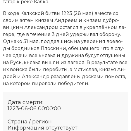
та­тар к реке Кал­ка.
В хо­де Калк­ской бит­вы 1223 (28 мая) вме­сте со
сво­им зя­тем князем Ан­д­ре­ем и князем дуб­ро­
виц­ким Алек­сан­дром ос­тал­ся в ук­ре­п­лён­ном ла­
ге­ре, где в те­че­ние 3 дней удер­жи­вал обо­ро­ну.
Од­на­ко 31 мая, под­дав­шись на уве­ре­ния вое­во­
ды брод­ни­ков Пло­ски­ни, обе­щав­ше­го, что в слу­
чае сда­чи все кня­зья и дру­жи­на бу­дут от­пу­ще­ны
на Русь, кня­зья вы­шли из ла­ге­ря. В ре­зуль­та­те все
их вой­ска бы­ли пе­ре­би­ты, а Мстислав, кня­зья Ан­
д­рей и Алек­сандр раз­дав­ле­ны дос­ка­ми по­мос­та,
на ко­то­ром пи­ро­ва­ли по­бе­ди­те­ли.
Дата смерти:
1223-06-06 00:00:00
Страна / регион:
Информация отсутствует