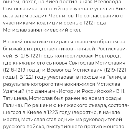
ви­чем) по­ход на Ки­ев про­тив князя Все­во­ло­да
Свя­то­сла­ви­ча, ко­то­рый в ре­зуль­та­те ушёл из Кие­
ва, а за­тем оса­дил Чер­ни­гов. По со­гла­со­ва­нию с
уча­ст­ни­ка­ми коа­ли­ции осе­нью 1212 года
Мстислав за­нял ки­ев­ский стол.
В сво­ей по­ли­ти­ке опи­рал­ся главным образом на
бли­жай­ших род­ст­вен­ни­ков - кня­зей Рос­ти­сла­ви­
чей. В 1218-1221 годы кон­тро­ли­ро­вал
Нов­го­род
,
где кня­жи­ли его сы­но­вья Свя­то­слав Мсти­сла­вич
(1218-1219 годы) и Все­во­лод Мсти­сла­вич (1219-1221
годы). В 1221 году уча­ст­во­вал в по­хо­де на Га­лич, в
ре­зуль­та­те ко­то­ро­го там во­кня­жил­ся Мсти­слав
Удат­ный (по дан­ным «Ис­то­рии Рос­сий­ской» В.Н.
Та­ти­ще­ва, Мстислав был ра­нен во вре­мя оса­ды
Га­ли­ча). По ре­ше­нию кня­же­ско­го съез­да, со­сто­яв­
ше­го­ся в Кие­ве в 1223 году (ве­ро­ят­но, в на­ча­ле
мар­та), Мстислав стал од­ним из ру­ко­во­ди­те­лей
русского вой­ска, вы­сту­пив­ше­го про­тив мон­го­ло-