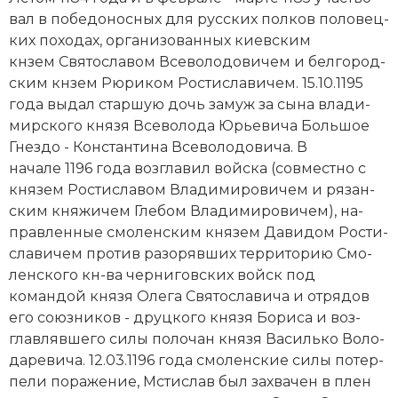
вал в по­бе­до­нос­ных для русских пол­ков по­ло­вец­
Новая история
ких по­хо­дах, ор­га­ни­зо­ван­ных ки­ев­ским
Новейшая история
кнзем Свя­то­сла­вом Все­во­ло­до­ви­чем и бел­го­род­
ским кнзем Рю­ри­ком Рос­ти­сла­ви­чем. 15.10.1195
Нумизматика
года вы­дал стар­шую дочь за­муж за сы­на вла­ди­
мир­ско­го князя
Все­во­ло­да Юрь­е­ви­ча Боль­шое
Образование
Гнез­до
- Кон­стан­ти­на Все­во­ло­до­ви­ча. В
начале 1196 года воз­гла­вил вой­ска (совместно с
Общественные объединения и организации
князем Рос­ти­сла­вом Вла­ди­ми­ро­ви­чем и ря­зан­
ским кня­жи­чем Гле­бом Вла­ди­ми­ро­ви­чем), на­
Политическая история
прав­лен­ные смо­лен­ским князем Да­ви­дом Рос­ти­
сла­ви­чем про­тив ра­зо­ряв­ших тер­ри­то­рию Смо­
Революции и народные движения
лен­ско­го кн-ва чер­ни­гов­ских войск под
Религия и церковь
командой князя Оле­га Свя­то­сла­ви­ча и от­ря­дов
его со­юз­ни­ков - друц­ко­го князя Бо­ри­са и воз­
Россия
глав­ляв­ше­го силы по­ло­чан князя Ва­силь­ко Во­ло­
да­ре­ви­ча. 12.03.1196 года смо­лен­ские си­лы по­тер­
Северная Америка
пе­ли по­ра­же­ние, Мстислав был за­хва­чен в плен