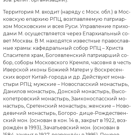
Тер­ри­то­рия М. вхо­дит (на­ря­ду с Моск. обл.) в Мо­с­
ков­скую епар­хию РПЦ, воз­глав­ляе­мую пат­ри­ар­
хом Мо­с­ков­ским и всея Ру­си. Управ­ле­ние при­хо­
да­ми М. осу­ще­ст­в­ля­ет­ся че­рез Епар­хи­аль­ный со­
вет Мо­ск­вы. В М. на­хо­дят­ся из­вест­ные пра­во­слав­
ные хра­мы: ка­фед­раль­ный со­бор РПЦ – Хри­ста
Спа­си­те­ля храм, Бо­го­яв­лен­ский пат­ри­ар­ший со­
бор, со­бо­ры Мо­с­ков­ско­го Крем­ля, ча­сов­ня в честь
Ивер­ской ико­ны Бо­жи­ей Ма­те­ри у Вос­кре­сен­
ских во­рот Ки­тай-го­ро­да и др. Дей­ст­ву­ют мо­на­
сты­ри РПЦ: муж­ские – Но­во­спас­ский мо­на­стырь,
Да­ни­лов мо­на­стырь, Дон­ской мо­на­стырь, Вы­со­
ко­пет­ров­ский мо­на­стырь, Заи­ко­нос­пас­ский мо­
на­стырь, Сре­тен­ский мо­на­стырь; жен­ские – Но­во­
де­ви­чий мо­на­стырь, Бо­го­ро- дице-Ро­ж­де­ст­вен­
ский мон. (ос­но­ван в кон. 14 в., за­крыт в 1922, воз­
ро­ж­дён в 1993), За­чать­ев­ский мон. (ос­но­ван в
1584, за­крыт в 1927, воз­ро­ж­дён в 1995), По­кров­