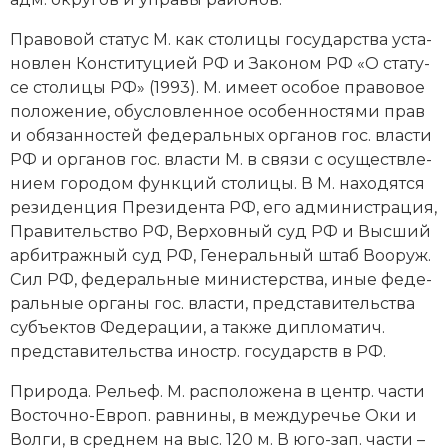
Пра­во­вой ста­тус М. как сто­ли­цы го­су­дар­ст­ва ус­та­
нов­лен Кон­сти­ту­ци­ей РФ и За­ко­ном РФ «О ста­ту­
се сто­ли­цы РФ» (1993). М. име­ет осо­бое пра­во­вое
по­ло­же­ние, обус­лов­лен­ное осо­бен­но­стя­ми прав
и обя­зан­но­стей фе­де­раль­ных ор­га­нов гос. вла­сти
РФ и ор­га­нов гос. вла­сти М. в свя­зи с осу­щест­вле­
ни­ем го­ро­дом функ­ций сто­ли­цы. В М. на­хо­дят­ся
ре­зи­ден­ция Пре­зи­ден­та РФ, его ад­ми­ни­стра­ция,
Пра­ви­тель­ст­во РФ, Вер­хов­ный суд РФ и Выс­ший
ар­би­траж­ный суд РФ, Ге­не­раль­ный штаб Во­оруж.
Сил РФ, фе­де­раль­ные ми­ни­стер­ст­ва, иные фе­де­
раль­ные ор­га­ны гос. вла­сти, пред­ста­ви­тель­ст­ва
субъ­ек­тов Фе­де­ра­ции, а так­же ди­пло­ма­тич.
пред­ста­ви­тель­ст­ва иностр. го­су­дарств в РФ.
При­ро­да. Рель­еф. М. рас­по­ло­же­на в центр. час­ти
Вос­точ­но-Ев­роп. рав­ни­ны, в ме­ж­ду­ре­чье Оки и
Вол­ги, в сред­нем на выс. 120 м. В юго-зап. ча­сти –