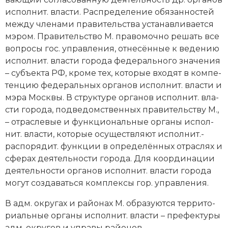
ис­пол­нит. вла­сти. Рас­пре­де­ле­ние обя­зан­но­стей
ме­ж­ду чле­на­ми пра­ви­тель­ст­ва ус­та­нав­ли­ва­ет­ся
мэ­ром. Пра­ви­тель­ство М. пра­во­моч­но ре­шать все
во­про­сы гос. управ­ле­ния, от­не­сён­ные к ве­де­нию
ис­пол­нит. вла­сти го­ро­да фе­де­раль­но­го зна­че­ния
– субъ­ек­та РФ, кро­ме тех, ко­то­рые вхо­дят в ком­пе­
тен­цию фе­де­раль­ных ор­га­нов ис­пол­нит. вла­сти и
мэ­ра Мо­ск­вы. В струк­ту­ре ор­га­нов ис­пол­нит. вла­
сти го­ро­да, под­ве­дом­ст­вен­ных пра­ви­тель­ст­ву М.,
– от­рас­ле­вые и функ­цио­наль­ные ор­га­ны ис­пол­
нит. вла­сти, ко­то­рые осу­ще­ст­в­ля­ют ис­пол­нит.-
рас­по­ря­дит. функ­ции в оп­ре­де­лён­ных от­рас­лях и
сфе­рах дея­тель­но­сти го­ро­да. Для ко­ор­ди­на­ции
дея­тель­но­сти ор­га­нов ис­пол­нит. вла­сти го­ро­да
мо­гут соз­да­вать­ся ком­плек­сы гор. управ­ле­ния.
В адм. ок­ру­гах и рай­онах М. об­ра­зу­ют­ся тер­ри­то­
ри­аль­ные ор­га­ны ис­пол­нит. вла­сти – пре­фек­ту­ры
адм. ок­ру­гов и упра­вы рай­онов.