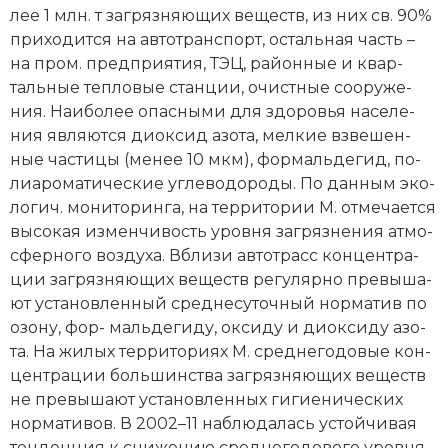
лее 1 млн. т за­гряз­няю­щих ве­ществ, из них св. 90%
при­хо­дит­ся на ав­то­транс­порт, ос­таль­ная часть –
на пром. пред­при­ятия, ТЭЦ, рай­он­ные и квар­
таль­ные те­п­ло­вые стан­ции, очи­ст­ные со­ору­же­
ния. Наи­бо­лее опас­ны­ми для здо­ро­вья на­се­ле­
ния яв­ля­ют­ся ди­ок­сид азо­та, мел­кие взве­шен­
ные час­ти­цы (ме­нее 10 мкм), фор­маль­де­гид, по­
ли­аро­ма­ти­че­ские уг­ле­во­до­ро­ды. По дан­ным эко­
ло­гич. мо­ни­то­рин­га, на тер­ри­то­рии М. от­ме­ча­ет­ся
вы­со­кая из­мен­чи­вость уров­ня за­гряз­не­ния ат­мо­
сфер­но­го воз­ду­ха. Вбли­зи ав­то­трасс кон­цен­тра­
ции за­гряз­няю­щих ве­ществ ре­гу­ляр­но пре­вы­ша­
ют ус­та­нов­лен­ный сред­не­су­точ­ный нор­ма­тив по
озо­ну, фор- маль­де­ги­ду, ок­си­ду и ди­ок­си­ду азо­
та. На жи­лых тер­ри­то­ри­ях М. сред­не­го­до­вые кон­
цен­тра­ции боль­шин­ст­ва за­гряз­няю­щих ве­ществ
не пре­вы­ша­ют ус­та­нов­лен­ных ги­гие­ни­че­ских
нор­ма­ти­вов. В 2002–11 на­блю­да­лась ус­той­чи­вая
тен­ден­ция к сни­же­нию сред­не­го­до­во­го уров­ня