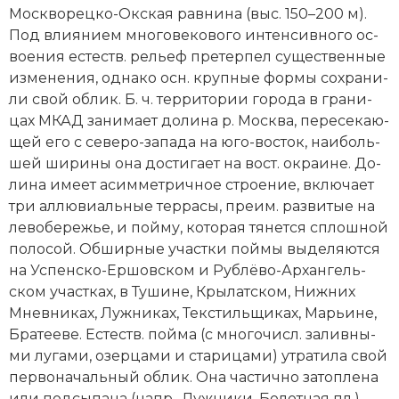
Мос­кво­рец­ко-Окс­кая рав­ни­на (выс. 150–200 м).
Под влия­ни­ем мно­го­ве­ко­во­го ин­тен­сив­но­го ос­
вое­ния ес­теств. рель­еф пре­тер­пел су­ще­ст­вен­ные
из­ме­не­ния, од­на­ко осн. круп­ные фор­мы со­хра­ни­
ли свой об­лик. Б. ч. тер­ри­то­рии го­ро­да в гра­ни­
цах МКАД за­ни­ма­ет до­ли­на р. Мо­ск­ва, пе­ре­се­каю­
щей его с се­ве­ро-за­па­да на юго-вос­ток, наи­боль­
шей ши­ри­ны она до­с­ти­га­ет на вост. ок­раи­не. До­
ли­на име­ет асим­мет­рич­ное строе­ние, вклю­ча­ет
три ал­лю­ви­аль­ные тер­ра­сы, пре­им. раз­ви­тые на
ле­во­бе­ре­жье, и пой­му, ко­то­рая тя­нет­ся сплош­ной
по­ло­сой. Об­шир­ные уча­ст­ки пой­мы вы­де­ля­ют­ся
на Ус­пен­ско-Ер­шов­ском и Руб­лё­во-Ар­хан­гель­
ском участ­ках, в Ту­ши­не, Кры­лат­ском, Ниж­них
Мнев­ни­ках, Луж­ни­ках, Тек­стиль­щи­ках, Марь­и­не,
Бра­тее­ве. Ес­теств. пой­ма (с мно­го­числ. за­лив­ны­
ми лу­га­ми, озер­ца­ми и ста­ри­ца­ми) ут­ра­ти­ла свой
пер­во­на­чаль­ный об­лик. Она час­тич­но за­то­п­ле­на
или под­сы­па­на (напр., Луж­ни­ки, Бо­лот­ная пл.),