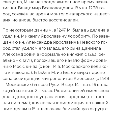
след­ст­во, М. на не­про­дол­жи­тель­ное вре­мя за­хва­
тил кн. Вла­ди­мир Все­во­ло­до­вич. В янв. 1238 го­
род со­жжён во вре­мя мон­го­ло-та­тар­ско­го на­ше­ст­
вия, но вновь бы­ст­ро вос­ста­нов­лен.
По не­ко­то­рым дан­ным, в 1247 М. бы­ла вы­де­ле­на в
удел кн. Ми­хаи­лу Яро­сла­ви­чу Хо­роб­ри­ту. По за­ве­
ща­нию кн. Алек­сан­д­ра Яро­сла­ви­ча Нев­ско­го го­
род стал уде­лом его млад­ше­го сы­на Да­нии­ла
Алек­сан­д­ро­ви­ча (фор­маль­но кня­жил с 1263, ре­
аль­но – с 1271), по­ло­жив­ше­го на­ча­ло фор­ми­ро­ва­
нию Моск. кн-ва (с кон. 14 в. Мо­с­ков­ско­го ве­ли­ко­
го кня­же­ст­ва). В 1325 в М. из Вла­ди­ми­ра пе­ре­не­
се­на ре­зи­ден­ция ми­тро­по­ли­тов Ки­ев­ских (с 1448
– Мо­с­ков­ских) и всея Ру­си. В сер. 14 – нач. 16 вв. ка­
ж­дый из кня­зей – моск. Рю­ри­ко­ви­чей имел свою
до­лю до­хо­дов от управ­ле­ния го­ро­дом (т. н. трет­
ная сис­те­ма); кня­же­ская юрис­дик­ция по важ­ней­
шим де­лам в 15 в. вклю­ча­ла бли­жай­шую ок­ру­гу с