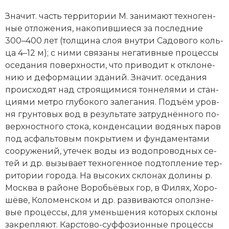
Значит. часть тер­ри­то­рии М. за­ни­ма­ют тех­но­ген­
ные от­ло­же­ния, на­ко­пив­шие­ся за по­след­ние
300–400 лет (тол­щи­на слоя внут­ри Са­до­во­го коль­
ца 4–12 м); с ни­ми свя­за­ны не­га­тив­ные про­цес­сы
осе­да­ния по­верх­но­сти, что при­во­дит к от­кло­не­
нию и де­фор­ма­ции зда­ний. Зна­чит. осе­да­ния
про­ис­хо­дят над строя­щи­ми­ся тон­не­ля­ми и стан­
ция­ми мет­ро глу­бо­ко­го за­ле­га­ния. Подъ­ём уров­
ня грун­то­вых вод в ре­зуль­та­те за­труд­нён­но­го по­
верх­но­ст­но­го сто­ка, кон­ден­са­ции во­дя­ных па­ров
под ас­фаль­то­вым по­кры­ти­ем и фун­да­мен­та­ми
со­ору­же­ний, уте­чек во­ды из во­до­про­вод­ных се­
тей и др. вы­зы­ва­ет тех­но­ген­ное под­то­п­ле­ние тер­
ри­то­рии го­ро­да. На вы­со­ких скло­нах до­ли­ны р.
Мо­ск­ва в рай­оне Во­робь­ё­вых гор, в Фи­лях, Хо­ро­
шё­ве, Ко­ло­мен­ском и др. раз­ви­ва­ют­ся ополз­не­
вые про­цес­сы, для умень­ше­ния ко­то­рых скло­ны
за­кре­п­ля­ют. Кар­сто­во-суф­фо­зи­он­ные про­цес­сы