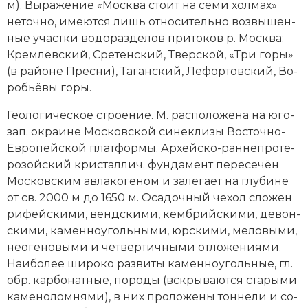
м). Вы­ра­же­ние «Мо­ск­ва сто­ит на се­ми хол­мах»
неточ­но, име­ют­ся лишь от­но­си­тель­но воз­вы­шен­
ные уча­ст­ки во­до­раз­де­лов при­то­ков р. Мо­ск­ва:
Крем­лёв­ский, Сре­тен­ский, Твер­ской, «Три го­ры»
(в рай­оне Пре­сни), Та­ган­ский, Ле­фор­тов­ский, Во­
робь­ё­вы го­ры.
Гео­ло­ги­че­ское строе­ние. М. рас­по­ло­же­на на юго-
зап. ок­раи­не Мо­с­ков­ской си­нек­ли­зы Вос­точ­но-
Ев­ро­пей­ской плат­фор­мы. Ар­хей­ско-ран­не­про­те­
ро­зой­ский кри­стал­лич. фун­да­мент пе­ре­се­чён
Мо­с­ков­ским ав­ла­ко­ге­ном и за­ле­га­ет на глу­би­не
от св. 2000 м до 1650 м. Оса­доч­ный че­хол сло­жен
ри­фей­ски­ми, венд­ски­ми, кем­брий­ски­ми, де­вон­
ски­ми, ка­мен­но­уголь­ны­ми, юр­ски­ми, ме­ло­вы­ми,
неогеновыми и чет­вер­тич­ны­ми от­ло­же­ния­ми.
Наи­бо­лее ши­ро­ко раз­ви­ты ка­мен­но­уголь­ные, гл.
обр. кар­бо­нат­ные, по­ро­ды (вскры­ва­ют­ся ста­ры­ми
ка­ме­но­лом­ня­ми), в них про­ло­же­ны тон­не­ли и со­