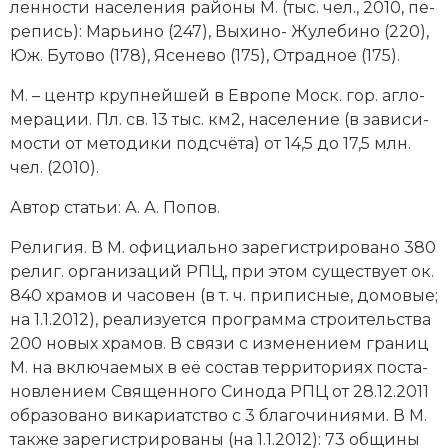
лен­но­сти на­се­ле­ния рай­оны М. (тыс. чел., 2010, пе­
ре­пись): Марь­и­но (247), Вы­хи­но- Жу­ле­би­но (220),
Юж. Бу­то­во (178), Ясе­не­во (175), От­рад­ное (175).
М. – центр круп­ней­шей в Ев­ро­пе Моск. гор. аг­ло­
ме­ра­ции. Пл. св. 13 тыс. км2, на­се­ле­ние (в за­ви­си­
мо­сти от ме­то­ди­ки под­счё­та) от 14,5 до 17,5 млн.
чел. (2010).
Автор статьи: А. А. По­пов.
Ре­ли­гия. В М. офи­ци­аль­но за­ре­ги­ст­ри­ро­ва­но 380
ре­лиг. ор­га­ни­за­ций РПЦ, при этом су­щест­ву­ет ок.
840 хра­мов и ча­со­вен (в т. ч. при­пис­ные, до­мо­вые;
на 1.1.2012), реа­ли­зу­ет­ся про­грам­ма строи­тель­ст­ва
200 но­вых хра­мов. В свя­зи с из­ме­не­ни­ем гра­ниц
М. на вклю­чае­мых в её со­став тер­ри­то­ри­ях по­ста­
нов­ле­ни­ем Свя­щен­но­го Си­но­да РПЦ от 28.12.2011
об­ра­зо­ва­но ви­ка­ри­ат­ст­во с 3 бла­го­чи­ния­ми. В М.
так­же за­ре­ги­стри­ро­ва­ны (на 1.1.2012): 73 об­щи­ны