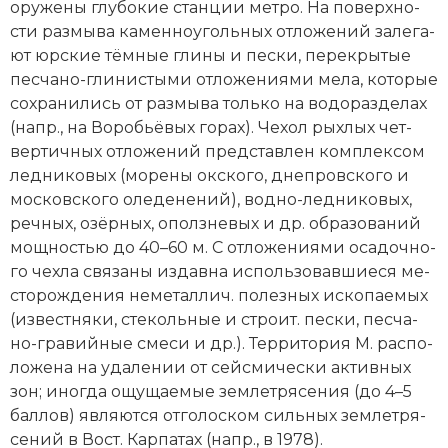
ору­же­ны глу­бо­кие стан­ции мет­ро. На по­верх­но­
сти раз­мы­ва ка­мен­но­уголь­ных от­ло­же­ний за­ле­га­
ют юр­ские тём­ные гли­ны и пес­ки, пе­ре­кры­тые
пес­ча­но-гли­ни­сты­ми от­ло­же­ния­ми ме­ла, ко­то­рые
со­хра­ни­лись от раз­мы­ва толь­ко на во­до­раз­де­лах
(напр., на Во­робь­ё­вых го­рах). Че­хол рых­лых чет­
вер­тич­ных от­ло­же­ний пред­став­лен ком­плек­сом
лед­ни­ко­вых (мо­ре­ны ок­ско­го, днеп­ров­ско­го и
мо­с­ков­ско­го оле­де­не­ний), вод­но-лед­ни­ко­вых,
реч­ных, озёр­ных, ополз­не­вых и др. об­ра­зо­ва­ний
мощ­но­стью до 40–60 м. С от­ло­же­ния­ми оса­доч­но­
го чех­ла свя­за­ны из­дав­на ис­поль­зо­вав­шие­ся ме­
сто­ро­ж­де­ния не­ме­тал­лич. по­лез­ных ис­ко­пае­мых
(из­вест­ня­ки, сте­коль­ные и стро­ит. пес­ки, пес­ча­
но-гра­вий­ные сме­си и др.). Тер­ри­то­рия М. рас­по­
ло­же­на на уда­ле­нии от сейс­ми­че­ски ак­тив­ных
зон; ино­гда ощу­щае­мые зем­ле­тря­се­ния (до 4–5
бал­лов) яв­ля­ют­ся от­го­ло­ском силь­ных зем­ле­тря­
се­ний в Вост. Кар­па­тах (напр., в 1978).