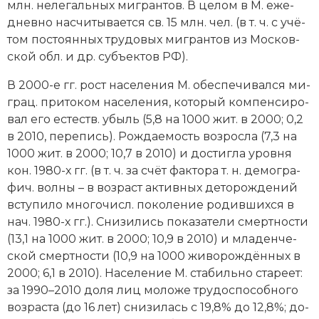
млн. не­ле­галь­ных ми­гран­тов. В це­лом в М. еже­
днев­но на­счи­ты­ва­ет­ся св. 15 млн. чел. (в т. ч. с учё­
том по­сто­ян­ных тру­до­вых ми­гран­тов из Мос­ков­
ской обл. и др. субъ­ек­тов РФ).
В 2000-е гг. рост на­се­ле­ния М. обес­пе­чи­вал­ся ми­
грац. при­то­ком на­се­ле­ния, ко­то­рый ком­пен­си­ро­
вал его ес­теств. убыль (5,8 на 1000 жит. в 2000; 0,2
в 2010, пе­ре­пись). Ро­ж­дае­мость воз­рос­ла (7,3 на
1000 жит. в 2000; 10,7 в 2010) и дос­тиг­ла уров­ня
кон. 1980-х гг. (в т. ч. за счёт фак­то­ра т. н. де­мо­гра­
фич. вол­ны – в воз­раст ак­тив­ных де­то­ро­ж­де­ний
всту­пи­ло мно­го­числ. по­ко­ле­ние ро­див­ших­ся в
нач. 1980-х гг.). Сни­зи­лись по­ка­за­те­ли смерт­но­сти
(13,1 на 1000 жит. в 2000; 10,9 в 2010) и мла­ден­че­
ской смерт­но­сти (10,9 на 1000 жи­во­ро­ж­дён­ных в
2000; 6,1 в 2010). На­се­ле­ние М. ста­биль­но ста­ре­ет:
за 1990–2010 до­ля лиц мо­ло­же тру­до­спо­соб­но­го
воз­рас­та (до 16 лет) сни­зи­лась с 19,8% до 12,8%; до­