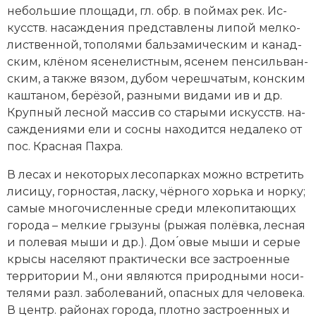
не­боль­шие пло­ща­ди, гл. обр. в пой­мах рек. Ис­
кусств. на­са­ж­де­ния пред­став­ле­ны ли­пой мел­ко­
ли­ст­вен­ной, то­по­ля­ми баль­за­ми­че­ским и ка­над­
ским, клё­ном ясе­не­ли­ст­ным, ясе­нем пен­силь­ван­
ским, а так­же вя­зом, ду­бом че­реш­ча­тым, кон­ским
каш­та­ном, бе­рё­зой, раз­ны­ми ви­да­ми ив и др.
Круп­ный лес­ной мас­сив со ста­ры­ми ис­кус­ств. на­
саж­де­ния­ми ели и сос­ны на­хо­дит­ся не­да­ле­ко от
пос. Крас­ная Па­хра.
В ле­сах и не­ко­то­рых ле­со­пар­ках мож­но встре­тить
ли­си­цу, гор­но­стая, лас­ку, чёр­но­го хорь­ка и нор­ку;
са­мые мно­го­чис­лен­ные сре­ди мле­ко­пи­таю­щих
го­ро­да – мел­кие гры­зу­ны (ры­жая по­лёв­ка, лес­ная
и по­ле­вая мы­ши и др.). До­м ́о­вые мы­ши и се­рые
кры­сы на­се­ля­ют прак­ти­че­ски все за­стро­ен­ные
тер­ри­то­рии М., они яв­ля­ют­ся при­род­ны­ми но­си­
те­ля­ми разл. за­бо­ле­ва­ний, опас­ных для че­ло­ве­ка.
В центр. рай­онах го­ро­да, плот­но за­стро­ен­ных и