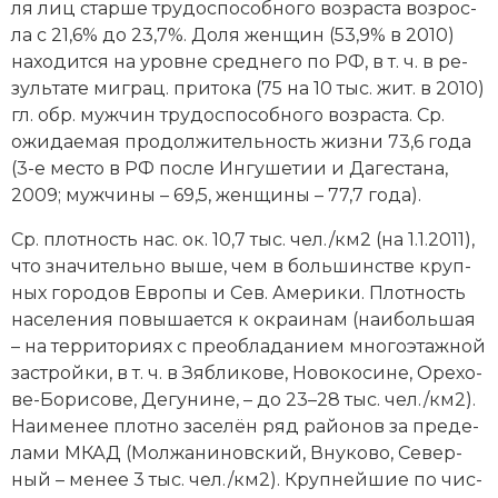
ля лиц стар­ше тру­до­спо­соб­но­го воз­рас­та воз­рос­
ла с 21,6% до 23,7%. До­ля жен­щин (53,9% в 2010)
на­хо­дит­ся на уров­не сред­не­го по РФ, в т. ч. в ре­
зуль­та­те ми­грац. при­то­ка (75 на 10 тыс. жит. в 2010)
гл. обр. муж­чин тру­до­спо­соб­но­го воз­рас­та. Ср.
ожи­дае­мая про­дол­жи­тель­ность жиз­ни 73,6 го­да
(3-е ме­сто в РФ пос­ле Ин­гу­ше­тии и Да­ге­ста­на,
2009; муж­чи­ны – 69,5, жен­щи­ны – 77,7 го­да).
Ср. плот­ность нас. ок. 10,7 тыс. чел./км2 (на 1.1.2011),
что зна­чи­тель­но вы­ше, чем в боль­шин­ст­ве круп­
ных го­ро­дов Ев­ро­пы и Сев. Аме­ри­ки. Плот­ность
на­се­ле­ния по­вы­ша­ет­ся к ок­раи­нам (наи­боль­шая
– на тер­ри­то­ри­ях с пре­об­ла­да­ни­ем мно­го­этаж­ной
за­строй­ки, в т. ч. в Зяб­ли­ко­ве, Но­во­ко­си­не, Оре­хо­
ве-Бо­ри­со­ве, Де­гу­ни­не, – до 23–28 тыс. чел./км2).
Наи­ме­нее плот­но за­се­лён ряд рай­онов за пре­де­
ла­ми МКАД (Мол­жа­ни­нов­ский, Вну­ко­во, Се­вер­
ный – ме­нее 3 тыс. чел./км2). Круп­ней­шие по чис­