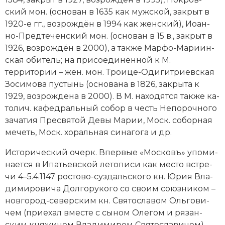
ский мон. (ос­но­ван в 1635 как муж­ской, за­крыт в
1920-е гг., воз­ро­ж­дён в 1994 как жен­ский), Ио­ан­
но-Пред­те­чен­ский мон. (ос­но­ван в 15 в., за­крыт в
1926, воз­ро­ж­дён в 2000), а также Мар­фо-Ма­ри­ин­
ская оби­тель; на присоединённой к М.
территории – жен. мон. Трои­це-Оди­ги­три­ев­ская
Зо­си­мо­ва пу­стынь (основана в 1826, закры­та к
1929, возрождена в 2000). В М. на­хо­дят­ся так­же ка­
то­лич. ка­фед­раль­ный со­бор в честь Не­по­роч­но­го
за­ча­тия Пре­свя­той Де­вы Ма­рии, Моск. со­бор­ная
ме­четь, Моск. хо­раль­ная си­на­го­га и др.
Ис­то­ри­че­ский очерк. Впер­вые «Мос­ковъ» упо­ми­
на­ет­ся в Ипать­ев­ской ле­то­пи­си как ме­сто встре­
чи 4–5.4.1147 рос­то­во-суз­даль­ско­го кн. Юрия Вла­
ди­ми­ро­ви­ча Дол­го­ру­ко­го со сво­им со­юз­ни­ком –
нов­го­род-се­вер­ским кн. Свя­то­сла­вом Оль­го­ви­
чем (прие­хал вме­сте с сы­ном Оле­гом и ря­зан­
ским кня­жи­чем Вла­ди­ми­ром Свя­то­сла­ви­чем).