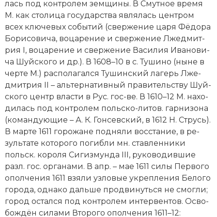
лась под кон­тро­лем зем­щи­ны. В Смут­ное вре­мя
М. как сто­ли­ца го­судар­ст­ва яв­ля­лась цен­тром
всех клю­че­вых со­бы­тий (свер­же­ние ца­ря Фё­до­ра
Бо­ри­со­ви­ча, во­ца­ре­ние и свер­же­ние Лже­дмит­
рия I, во­ца­ре­ние и свер­же­ние Ва­си­лия Ива­но­ви­
ча Шуй­ско­го и др.). В 1608–10 в с. Ту­ши­но (ны­не в
чер­те М.) рас­по­ла­гал­ся Ту­шин­ский ла­герь Лже­
дмит­рия II – аль­тер­на­тив­ный пра­ви­тель­ст­ву Шуй­
ско­го центр вла­сти в Рус. гос-ве. В 1610–12 М. на­хо­
ди­лась под кон­тро­лем поль­ско-ли­тов. гар­ни­зо­на
(ко­ман­дую­щие – А. К. Гон­сев­ский, в 1612 Н. Струсь).
В мар­те 1611 го­ро­жа­не под­ня­ли вос­ста­ние, в ре­
зуль­та­те ко­то­ро­го по­гиб­ли мн. став­лен­ни­ки
польск. ко­ро­ля Си­гиз­мун­да III, ру­ко­во­див­шие
разл. гос. ор­га­на­ми. В апр. – мае 1611 си­лы Пер­во­го
опол­че­ния 1611 взя­ли уз­ло­вые ук­ре­п­ления Бе­ло­го
го­ро­да, од­на­ко даль­ше про­дви­нуть­ся не смог­ли;
го­род ос­тал­ся под кон­тро­лем ин­тер­вен­тов. Ос­во­
бо­ж­дён си­ла­ми Вто­ро­го опол­че­ния 1611–12: