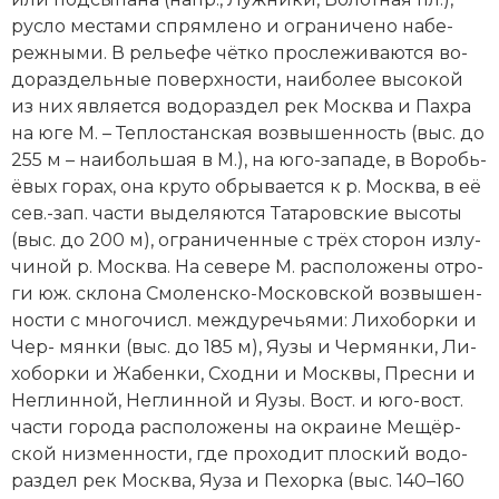
рус­ло мес­та­ми спрям­ле­но и ог­ра­ни­че­но на­бе­
реж­ны­ми. В рель­е­фе чёт­ко про­сле­жи­ва­ют­ся во­
до­раз­дель­ные по­верх­но­сти, наи­бо­лее вы­со­кой
из них яв­ля­ет­ся во­до­раз­дел рек Мо­ск­ва и Пах­ра
на юге М. – Те­п­ло­стан­ская воз­вы­шен­ность (выс. до
255 м – наи­боль­шая в М.), на юго-за­па­де, в Во­робь­
ё­вых го­рах, она кру­то об­ры­ва­ет­ся к р. Мо­ск­ва, в её
сев.-зап. час­ти вы­де­ля­ют­ся Та­та­ров­ские вы­со­ты
(выс. до 200 м), ог­ра­ни­чен­ные с трёх сто­рон из­лу­
чи­ной р. Мо­ск­ва. На се­ве­ре М. рас­по­ло­же­ны от­ро­
ги юж. скло­на Смо­лен­ско-Мо­с­ков­ской воз­вы­шен­
но­сти с мно­го­числ. ме­ж­ду­речь­я­ми: Ли­хо­бор­ки и
Чер- мян­ки (выс. до 185 м), Яу­зы и Чер­мян­ки, Ли­
хо­бор­ки и Жа­бен­ки, Сход­ни и Мо­ск­вы, Пре­сни и
Не­глин­ной, Не­глин­ной и Яу­зы. Вост. и юго-вост.
час­ти го­ро­да рас­по­ло­же­ны на ок­раи­не Ме­щёр­
ской низ­мен­но­сти, где про­хо­дит пло­ский во­до­
раз­дел рек Мо­ск­ва, Яу­за и Пе­хор­ка (выс. 140–160