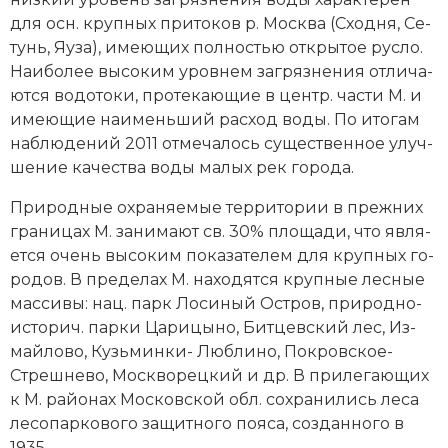
для осн. круп­ных при­то­ков р. Мо­ск­ва (Сход­ня, Се­
тунь, Яу­за), имею­щих пол­но­стью от­кры­тое рус­ло.
Наи­бо­лее вы­со­ким уров­нем за­гряз­не­ния от­ли­ча­
ют­ся во­до­то­ки, про­те­каю­щие в центр. час­ти М. и
имею­щие наи­мень­ший рас­ход во­ды. По ито­гам
на­блю­де­ний 2011 от­ме­ча­лось су­ще­ст­вен­ное улуч­
ше­ние ка­че­ст­ва во­ды ма­лых рек го­ро­да.
При­род­ные ох­ра­няе­мые тер­ри­то­рии в прежних
границах М. за­ни­ма­ют св. 30% пло­ща­ди, что яв­ля­
ет­ся очень вы­со­ким по­ка­за­те­лем для круп­ных го­
ро­дов. В пре­де­лах М. на­хо­дят­ся круп­ные лес­ные
мас­си­вы: нац. парк Ло­си­ный Ост­ров, при­род­но-
ис­то­рич. пар­ки Ца­ри­цы­но, Бит­цев­ский лес, Из­
май­ло­во, Кузь­мин­ки- Люб­ли­но, По­кров­ское-
Стреш­не­во, Мо­ск­во­рец­кий и др. В при­ле­гаю­щих
к М. рай­онах Мо­с­ков­ской обл. со­хра­ни­лись ле­са
ле­со­пар­ко­во­го за­щит­но­го поя­са, соз­дан­но­го в
1935.