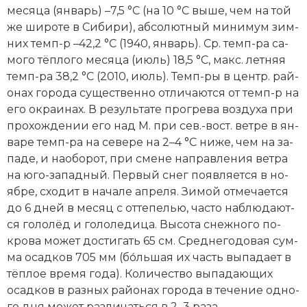
ме­ся­ца (ян­варь) –7,5 °C (на 10 °C вы­ше, чем на той
же ши­ро­те в Си­би­ри), аб­со­лют­ный ми­ни­мум зим­
них темп-р –42,2 °C (1940, ян­варь). Ср. темп-ра са­
мо­го тё­п­ло­го ме­ся­ца (июль) 18,5 °C, макс. лет­няя
темп-ра 38,2 °C (2010, июль). Темп-ры в центр. рай­
онах го­ро­да су­ще­ст­вен­но от­ли­ча­ют­ся от темп-р на
его ок­раи­нах. В ре­зуль­та­те про­гре­ва воз­ду­ха при
про­хо­ж­де­нии его над М. при сев.-вост. вет­ре в ян­
ва­ре темп-ра на се­ве­ре на 2–4 °C ни­же, чем на за­
па­де, и на­обо­рот, при сме­не на­прав­ле­ния вет­ра
на юго-западный. Пер­вый снег по­яв­ля­ет­ся в но­
яб­ре, схо­дит в на­ча­ле ап­ре­ля. Зи­мой от­ме­ча­ет­ся
до 6 дней в ме­сяц с от­те­пе­лью, час­то на­блю­да­ют­
ся го­ло­лёд и го­ло­ле­ди­ца. Вы­со­та снеж­но­го по­
кро­ва мо­жет дос­ти­гать 65 см. Сред­не­го­до­вая сум­
ма осад­ков 705 мм (бо́ль­шая их часть вы­па­да­ет в
тё­п­лое вре­мя го­да). Ко­ли­че­ст­во вы­па­даю­щих
осад­ков в раз­ных рай­онах го­ро­да в те­че­ние од­но­
го дня мо­жет раз­ли­чать­ся в 2–3 раза.