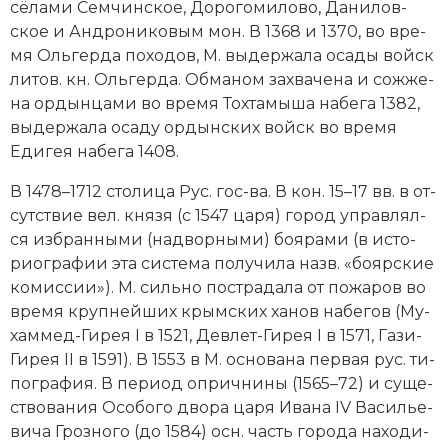
сё­ла­ми Сем­чин­ское, До­ро­го­ми­ло­во, Да­ни­лов­
ское и Ан­д­ро­ни­ко­вым мон. В 1368 и 1370, во вре­
мя Оль­гер­да по­хо­дов, М. вы­дер­жа­ла оса­ды войск
ли­тов. кн. Оль­гер­да. Об­ма­ном за­хва­че­на и со­жже­
на ор­дын­ца­ми во вре­мя Тох­та­мы­ша на­бе­га 1382,
вы­дер­жа­ла оса­ду ор­дын­ских войск во вре­мя
Еди­гея на­бе­га 1408.
В 1478–1712 сто­ли­ца Рус. гос-ва. В кон. 15–17 вв. в от­
сут­ст­вие вел. кня­зя (с 1547 ца­ря) го­род управ­лял­
ся из­бран­ны­ми (над­вор­ны­ми) боя­ра­ми (в ис­то­
рио­гра­фии эта сис­те­ма по­лу­чи­ла назв. «бо­яр­ские
ко­мис­сии»). М. силь­но по­стра­да­ла от по­жа­ров во
вре­мя круп­ней­ших крым­ских ха­нов на­бе­гов (Му­
хам­мед-Ги­рея I в 1521, Дев­лет-Ги­рея I в 1571, Га­зи-
Ги­рея II в 1591). В 1553 в М. ос­но­вана пер­вая рус. ти­
по­гра­фия. В пе­ри­од оп­рич­ни­ны (1565–72) и су­ще­
ст­во­ва­ния Осо­бо­го дво­ра ца­ря Ива­на IV Ва­силь­е­
ви­ча Гроз­но­го (до 1584) осн. часть го­ро­да на­хо­ди­