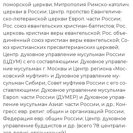
по­мор­ской церк­ви; Ми­тро­по­лия Рим­ско-ка­то­лич.
церк­ви в Рос­сии; Центр. про­пство Еван­ге­ли­че­
ско-лю­те­ран­ской церк­ви Ев­роп. час­ти Рос­сии;
Рос. со­юз еван­гель­ских хри­сти­ан-бап­ти­стов; Рос.
цер­ковь хри­сти­ан ве­ры еван­гель­ской; Рос. объ­е­
ди­нён­ный со­юз хри­сти­ан ве­ры еван­гель­ской; Со­
юз хри­сти­ан­ских пре­сви­те­ри­ан­ских церк­вей;
Центр. ду­хов­ное уп­рав­ле­ние му­суль­ман Рос­сии
(ЦДУМ) с его со­став­ляю­щи­ми: Ду­хов­ное уп­рав­ле­
ние му­суль­ман г. Мо­ск­вы и Центр. ре­гио­на «Мос­
ков­ский муф­ти­ят» и Ду­хов­ное уп­рав­ле­ние му­
суль­ман Си­би­ри, Со­вет муф­ти­ев Рос­сии с его со­
став­ляю­щи­ми: Ду­хов­ное уп­рав­ле­ние му­суль­ман
Ев­роп. ча­сти Рос­сии (ДУМЕР) и Ду­хов­ное уп­рав­
ле­ние му­суль­ман Азиат. ча­сти Рос­сии, и др.; Кон­
гресс евр. ре­лиг. об­щин и ор­га­ни­за­ций Рос­сии;
Фе­де­ра­ция евр. об­щин Рос­сии; Центр. ду­хов­ное
управ­ле­ние буд­ди­стов и др. (все­го 78 цен­тра­ли­
зов. ре­лиг. ор­га­ни­за­ций).