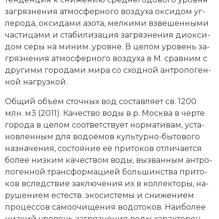
за­гряз­не­ния ат­мо­сфер­но­го воз­ду­ха ок­си­дом уг­
ле­ро­да, ок­си­да­ми азо­та, мел­ки­ми взве­шен­ны­ми
час­ти­ца­ми и ста­би­ли­за­ция за­гряз­не­ния ди­ок­си­
дом се­ры на ми­ним. уров­не. В це­лом уро­вень за­
гряз­не­ния ат­мо­сфер­но­го воз­ду­ха в М. срав­ним с
дру­ги­ми го­ро­да­ми ми­ра со сход­ной ан­тро­по­ген­
ной на­груз­кой.
Об­щий объ­ём сточ­ных вод со­став­ля­ет св. 1200
млн. м3 (2011). Ка­че­ст­во во­ды в р. Мо­ск­ва в чер­те
го­ро­да в це­лом со­от­вет­ст­ву­ет нор­ма­ти­вам, ус­та­
нов­лен­ным для во­до­ёмов куль­тур­но-бы­то­во­го
на­зна­че­ния, со­стоя­ние её при­то­ков от­ли­ча­ет­ся
бо­лее низ­ким ка­че­ст­вом во­ды, вы­зван­ным ан­тро­
по­ген­ной транс­фор­ма­ци­ей боль­шин­ст­ва при­то­
ков вслед­ст­вие за­клю­че­ния их в кол­лек­то­ры, на­
ру­ше­ни­ем ес­те­ств. эко­си­сте­мы и сни­же­ни­ем
про­цес­сов са­мо­очи­ще­ния во­до­то­ков. Наи­бо­лее
низ­кий уро­вень за­гряз­не­ния во­ды ха­рак­те­рен