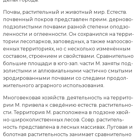
Поч­вы, рас­ти­тель­ный и жи­вот­ный мир. Ес­теств.
поч­вен­ный по­кров пред­став­лен пре­им. дер­но­во-
под­зо­ли­сты­ми поч­ва­ми раз­ной сте­пе­ни опод­зо­
лен­но­сти и ог­ле­ен­но­сти. Он со­хра­нил­ся на тер­ри­
то­рии ле­со­пар­ков, за­по­вед­ных, а так­же ма­ло­ос­во­
ен­ных тер­ри­то­ри­ях, но с нес­коль­ко из­ме­нён­ным
со­ста­вом, строе­ни­ем и свой­ст­ва­ми. Срав­ни­тель­но
боль­шие пло­ща­ди в юго-зап. ча­сти М. за­ня­ты под­
зо­ли­сты­ми и ал­лю­ви­аль­ны­ми ча­стич­но смы­ты­ми
эро­ди­ро­ван­ны­ми поч­ва­ми со сле­да­ми про­дол­
жи­тель­но­го аг­рар­но­го ис­поль­зо­ва­ния.
Мно­го­ве­ко­вая хо­зяйств. дея­тель­ность на тер­ри­то­
рии М. при­ве­ла к све­де́­нию ес­теств. рас­ти­тель­но­
сти. Тер­ри­то­рия М. рас­по­ло­же­на в под­зо­не хвой­
но-ши­ро­ко­ли­ст­вен­ных ле­сов. Совр. рас­ти­тель­
ность пред­став­ле­на в лес­ных мас­си­вах. Лу­го­вая и
бо­лот­ная рас­ти­тель­ность за­ни­ма­ет срав­ни­тель­но