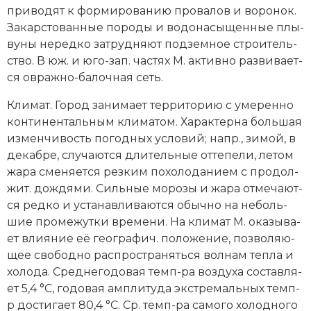
при­во­дят к фор­ми­ро­ва­нию про­ва­лов и во­ро­нок.
За­кар­сто­ван­ные по­ро­ды и во­до­на­сы­щен­ные плы­
ву­ны не­ред­ко за­труд­ня­ют под­зем­ное строи­тель­
ст­во. В юж. и юго-зап. час­тях М. ак­тив­но раз­ви­ва­ет­
ся ов­раж­но-ба­лоч­ная сеть.
Кли­мат. Го­род за­ни­ма­ет тер­ри­то­рию с уме­рен­но
кон­ти­нен­таль­ным кли­ма­том. Ха­рак­тер­на боль­шая
из­мен­чи­вость по­год­ных ус­ло­вий; напр., зи­мой, в
де­каб­ре, слу­ча­ют­ся дли­тель­ные от­те­пе­ли, ле­том
жа­ра сме­ня­ет­ся рез­ким по­хо­ло­да­ни­ем с про­дол­
жит. до­ж­дя­ми. Силь­ные мо­ро­зы и жа­ра от­ме­ча­ют­
ся ред­ко и ус­та­нав­ли­ва­ют­ся обыч­но на не­боль­
шие про­ме­жут­ки вре­ме­ни. На кли­мат М. ока­зы­ва­
ет влия­ние её гео­гра­фич. по­ло­же­ние, по­зво­ляю­
щее сво­бод­но рас­про­стра­нять­ся вол­нам те­п­ла и
хо­ло­да. Сред­не­го­до­вая темп-ра воз­ду­ха со­став­ля­
ет 5,4 °C, го­до­вая ам­пли­ту­да экс­тре­маль­ных темп-
р дос­ти­га­ет 80,4 °C. Ср. темп-ра са­мо­го хо­лод­но­го