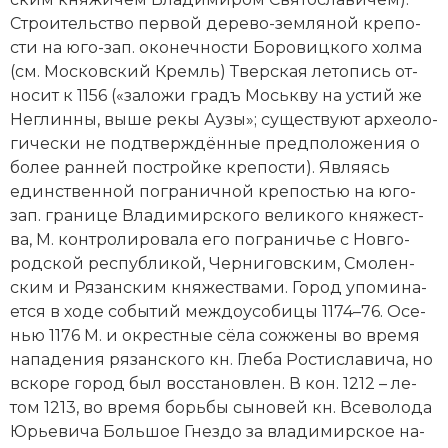
Строи­тель­ст­во пер­вой де­ре­во-зем­ля­ной кре­по­
сти на юго-зап. око­неч­но­сти Бо­ро­виц­ко­го хол­ма
(см. Мо­с­ков­ский Кремль) Твер­ская ле­то­пись от­
но­сит к 1156 («за­ло­жи градъ Моськ­ву на ус­тий же
Не­глин­ны, вы­ше ре­кы Ау­зы»; су­ще­ст­ву­ют ар­хео­ло­
ги­че­ски не под­твер­ждён­ные пред­по­ло­же­ния о
бо­лее ран­ней по­строй­ке кре­по­сти). Яв­ля­ясь
един­ст­вен­ной по­гра­нич­ной кре­по­стью на юго-
зап. гра­ни­це Вла­ди­мир­ско­го ве­ли­ко­го кня­же­ст­
ва, М. кон­тро­ли­ро­ва­ла его по­гра­ни­чье с Но­в­го­
род­ской рес­пуб­ли­кой, Чер­ни­гов­ским, Смо­лен­
ским и Ря­зан­ским кня­же­ст­ва­ми. Го­род упо­ми­на­
ет­ся в хо­де со­бы­тий меж­до­усо­би­цы 1174–76. Осе­
нью 1176 М. и ок­ре­ст­ные сё­ла со­жже­ны во вре­мя
на­па­де­ния ря­зан­ско­го кн. Гле­ба Рос­ти­сла­ви­ча, но
вско­ре го­род был вос­ста­нов­лен. В кон. 1212 – ле­
том 1213, во вре­мя борь­бы сы­но­вей кн. Все­во­ло­да
Юрь­е­ви­ча Боль­шое Гнез­до за вла­ди­мир­ское на­