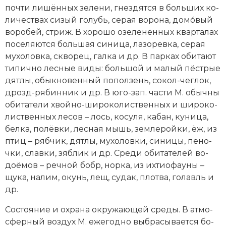
поч­ти ли­шён­ных зе­ле­ни, гнез­дят­ся в боль­ших ко­
ли­че­ст­вах си­зый го­лубь, се­рая во­ро­на, до­мо́­вый
во­ро­бей, стриж. В хо­ро­шо озе­ле­нён­ных квар­та­лах
по­се­ля­ют­ся боль­шая си­ни­ца, ла­зо­рев­ка, се­рая
му­хо­лов­ка, скво­рец, гал­ка и др. В пар­ках оби­та­ют
ти­пич­но лес­ные ви­ды: боль­шой и ма­лый пё­ст­рые
дят­лы, обык­но­вен­ный по­пол­зень, со­кол-чег­лок,
дрозд-ря­бин­ник и др. В юго-зап. ча­сти М. обыч­ны
оби­та­те­ли хвой­но-ши­ро­ко­лист­вен­ных и ши­ро­ко­
лист­вен­ных ле­сов – лось, ко­су­ля, ка­бан, ку­ни­ца,
бел­ка, по­лёв­ки, лес­ная мышь, зем­ле­рой­ки, ёж, из
птиц – ряб­чик, дят­лы, му­хо­лов­ки, си­ни­цы, пе­но­
чки, слав­ки, зяб­лик и др. Сре­ди оби­та­те­лей во­
доё­мов – реч­ной бобр, нор­ка, из их­тио­фау­ны –
щу­ка, на­лим, окунь, лещ, су­дак, плот­ва, го­лавль и
др.
Со­стоя­ние и ох­ра­на ок­ру­жаю­щей сре­ды. В ат­мо­
сфер­ный воз­дух М. еже­год­но вы­бра­сы­ва­ет­ся бо­