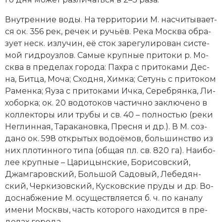
Внут­рен­ние во­ды. На тер­ри­то­рии М. на­счи­ты­ва­ет­
ся ок. 356 рек, ре­чек и ручь­ёв. Ре­ка Мо­ск­ва об­ра­
зу­ет неск. из­лу­чин, её сток за­ре­гу­ли­ро­ван сис­те­
мой гид­ро­уз­лов. Са­мые круп­ные при­то­ки р. Мо­
ск­ва в пре­де­лах го­ро­да: Пах­ра с при­то­ка­ми Дес­
на, Бит­ца, Мо­ча; Сход­ня, Хим­ка; Се­тунь с при­то­ком
Ра­мен­ка; Яу­за с при­то­ка­ми Ич­ка, Се­ре­брян­ка, Ли­
хо­бор­ка; ок. 20 во­до­то­ков час­тич­но за­клю­че­но в
кол­лек­то­ры или тру­бы и св. 40 – пол­но­стью (ре­ки
Не­глин­ная, Та­ра­ка­нов­ка, Пре­сня и др.). В М. соз­
да­но ок. 598 от­кры­тых во­до­ёмов, боль­шин­ст­во из
них пло­тин­но­го ти­па (об­щая пл. св. 820 га). Наи­бо­
лее круп­ные – Ца­ри­цын­ские, Бо­ри­сов­ский,
Джам­га­ров­ский, Боль­шой Са­до­вый, Ле­бе­дян­
ский, Чер­ки­зов­ский, Кус­ков­ские пру­ды и др. Во­
до­снаб­же­ние М. осу­ще­ст­в­ля­ет­ся б. ч. по ка­на­лу
име­ни Мо­ск­вы, часть ко­то­ро­го на­хо­дит­ся в пре­
де­лах го­ро­да.