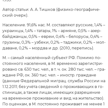
Автор статьи: А. А. Тиш­ков (фи­зи­ко-гео­гра­фи­че­
ский очерк).
На­се­ле­ние. 91,6% нас. М. со­став­ля­ют рус­ские, 1,4% –
ук­ра­ин­цы, 1,4% – та­та­ры, 1% – ар­мя­не, 0,5% – азер­
бай­джан­цы, 0,5% – ев­реи, 0,4% – бе­ло­ру­сы, 0,4% –
гру­зи­ны, 0,3% – уз­бе­ки, 0,2% – тад­жи­ки, 0,2% – мол­
да­ва­не, 0,2% – морд­ва и др. (2010, пе­ре­пись).
М. – са­мый на­се­лён­ный субъ­ект РФ. По­ми­мо по­
сто­ян­но­го на­се­ле­ния, в М. вре­мен­но за­ре­ги­ст­ри­
ро­ва­но св. 630 тыс. чел., в т. ч. ок. 280 тыс. чел. – гра­
ж­да­не РФ, ок. 360 тыс. чел. – иностр. гра­ж­да­не
(дан­ные Фе­де­раль­ной ми­грац. служ­бы Рос­сии на
1.12.2011; без учё­та све­де­ний о про­жи­ваю­щих в го­
сти­ни­цах, а также лицах, имею­щих раз­ре­ше­ние
на вре­мен­ное про­жи­ва­ние и вид на жи­тель­ст­во).
По оцен­кам, в М. по­сто­ян­но про­жи­ва­ет не ме­нее 1