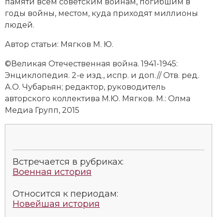
памяти всем советским воинам, погибшим в
Новая история
годы войны, местом, куда приходят миллионы
людей.
Новейшая история
Автор статьи: Мягков М. Ю.
Нумизматика
©Великая Отечественная война. 1941-1945:
Образование
Энциклопедия. 2-е изд., испр. и доп.// Отв. ред.
А.О. Чубарьян; редактор, руководитель
Общественные объединения и организации
авторского коллектива М.Ю. Мягков. М.: Олма
Медиа Групп, 2015
Политическая история
Революции и народные движения
Религия и церковь
Встречается в рубриках:
Военная история
Россия
Относится к периодам:
Северная Америка
Новейшая история