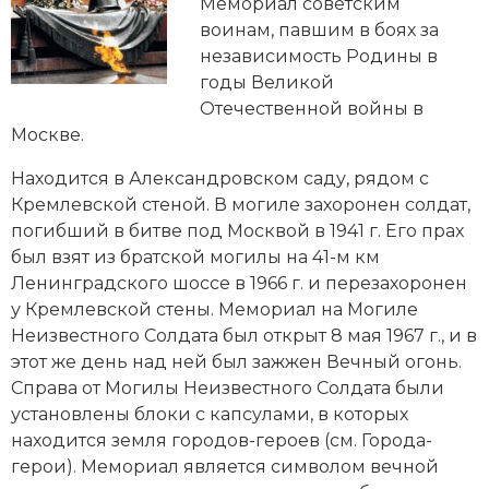
Новейшая история
Мемориал советским
Генеалогия, геральдика
воинам, павшим в боях за
Государство и право
независимость Родины в
годы Великой
Европа
Отечественной войны в
Москве.
Империи
Находится в Александровском саду, рядом с
Историческая география и топонимика
Кремлевской стеной. В могиле захоронен солдат,
погибший в битве под Москвой в 1941 г. Его прах
История материальной и духовной культуры
был взят из братской могилы на 41-м км
Ленинградского шоссе в 1966 г. и перезахоронен
История международных отношений
у Кремлевской стены. Мемориал на Могиле
Неизвестного Солдата был открыт 8 мая 1967 г., и в
История, философия, теория и методология
этот же день над ней был зажжен Вечный огонь.
исторического знания
Справа от Могилы Неизвестного Солдата были
установлены блоки с капсулами, в которых
Итория международных отношений
находится земля городов-героев (см. Города-
Латинская Америка
герои). Мемориал является символом вечной