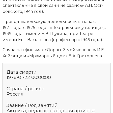
Социально-экономическая история
спек­такль «Не в свои са­ни не са­дись» А.Н. Ост­
ров­ско­го, 1944 год).
Специальные исторические дисциплины
Пре­по­да­ва­тель­скую дея­тель­ность на­ча­ла с
СССР
1921 года, с 1925 года - в Те­ат­раль­ном училище (с
1939 года - имени Б.В. Щу­ки­на) при Те­ат­ре
Южная Америка
имени Евг. Вах­тан­го­ва (профессор с 1946 года).
Сня­лась в филь­мах «До­ро­гой мой че­ло­век» И.Е.
Хей­фи­ца и «Мра­мор­ный дом» Б.А. Гри­горь­е­ва.
Дата смерти:
1976-01-22 00:00:00
Страна / регион:
Россия
Звание / Род занятий:
Ак­три­са, пе­да­гог, народная артистка