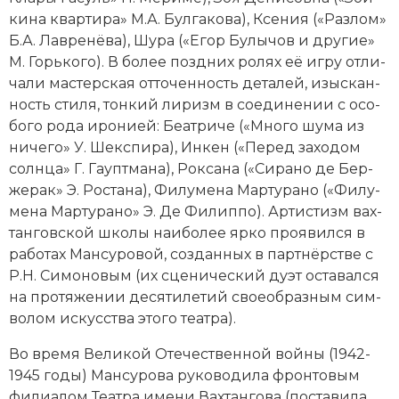
ки­на квар­ти­ра» М.А. Бул­га­ко­ва), Ксе­ния («Раз­лом»
Новая история
Б.А. Лав­ре­нё­ва), Шу­ра («Егор Бу­лы­чов и дру­гие»
Новейшая история
М. Горь­ко­го). В бо­лее позд­них ро­лях её иг­ру от­ли­
ча­ли мас­тер­ская от­то­чен­ность де­та­лей, изы­скан­
Нумизматика
ность сти­ля, тон­кий ли­ризм в со­еди­не­нии с осо­
бо­го ро­да иро­ни­ей: Бе­ат­ри­че («Мно­го шу­ма из
Образование
ни­че­го» У. Шек­спи­ра), Ин­кен («Пе­ред за­хо­дом
солн­ца» Г. Га­упт­ма­на), Рок­са­на («Си­ра­но де Бер­
Общественные объединения и организации
же­рак» Э. Рос­та­на), Фи­лу­ме­на Мар­ту­ра­но («Фи­лу­
ме­на Мар­ту­ра­но» Э. Де Фи­лип­по). Ар­ти­стизм вах­
Политическая история
тан­гов­ской шко­лы наи­бо­лее яр­ко про­явил­ся в
ра­бо­тах Мансуровой, соз­дан­ных в парт­нёр­ст­ве с
Революции и народные движения
Р.Н. Си­мо­но­вым (их сце­нический ду­эт ос­та­вал­ся
Религия и церковь
на про­тя­же­нии де­ся­ти­ле­тий свое­об­раз­ным сим­
во­лом ис­кус­ст­ва это­го те­ат­ра).
Россия
Во вре­мя
Великой Отечественной вой­ны
(1942-
Северная Америка
1945 годы) Мансурова ру­ко­во­ди­ла фрон­то­вым
фи­лиа­лом Те­ат­ра имени Вах­тан­го­ва (по­ста­ви­ла