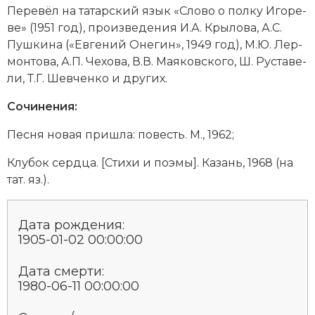
Социально-экономическая история
Пе­ре­вёл на татарский язык «Сло­во о пол­ку Иго­ре­
ве» (1951 год), про­из­ве­де­ния И.А. Кры­ло­ва,
А.С.
Специальные исторические дисциплины
Пуш­ки­на
(«Ев­ге­ний Оне­гин», 1949 год), М.Ю. Лер­
мон­то­ва, А.П. Че­хо­ва, В.В. Мая­ков­ско­го, Ш. Рус­та­ве­
СССР
ли, Т.Г. Шев­чен­ко и других.
Южная Америка
Сочинения:
Пес­ня но­вая при­шла: по­весть. М., 1962;
Клу­бок серд­ца. [Сти­хи и по­эмы]. Ка­зань, 1968 (на
тат. яз.).
Дата рождения:
1905-01-02 00:00:00
Дата смерти:
1980-06-11 00:00:00