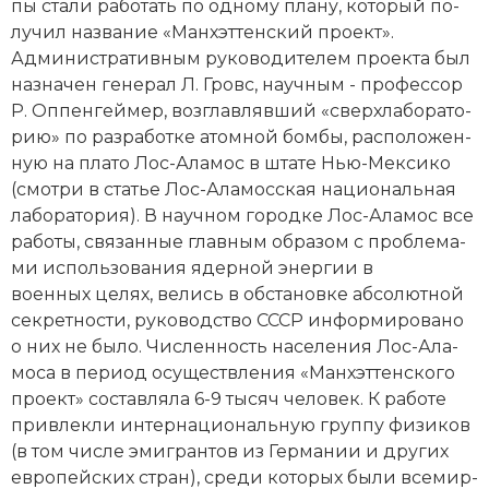
пы ста­ли ра­бо­тать по од­но­му пла­ну, ко­то­рый по­
Новая история
лу­чил название «Манхэттенский проект».
Административным ру­ко­во­ди­те­лем про­ек­та был
Новейшая история
на­зна­чен генерал Л. Гровс, на­уч­ным - профессор
Р. Оп­пен­гей­мер, воз­глав­ляв­ший «сверх­ла­бо­ра­то­
Нумизматика
рию» по раз­ра­бот­ке атом­ной бом­бы, рас­по­ло­жен­
ную на пла­то Лос-Ала­мос в шта­те Нью-Мек­си­ко
Образование
(смотри в статье Лос-Ала­мос­ская на­цио­наль­ная
ла­бо­ра­то­рия). В на­учном го­род­ке Лос-Ала­мос все
Общественные объединения и организации
ра­бо­ты, свя­зан­ные главным образом с про­бле­ма­
Политическая история
ми ис­поль­зо­ва­ния ядер­ной энер­гии в
военных це­лях, ве­лись в об­ста­нов­ке аб­со­лют­ной
Революции и народные движения
сек­рет­но­сти, ру­ко­во­дство СССР ин­фор­ми­ро­ва­но
о них не бы­ло. Чис­ленность на­се­ле­ния Лос-Ала­
Религия и церковь
мо­са в пе­ри­од осу­ще­ст­в­ле­ния «Манхэттенского
проект» со­став­ля­ла 6-9 тысяч человек. К ра­бо­те
Россия
при­влек­ли ин­тер­национальную груп­пу фи­зи­ков
(в том числе эмиг­ран­тов из Гер­ма­нии и других
Северная Америка
ев­ропейских стран), сре­ди ко­то­рых бы­ли все­мир­