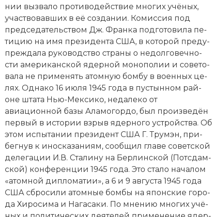
нии вы­зва­ло про­ти­во­дей­ст­вие многих учё­ных,
уча­ст­во­вав­ших в её соз­да­нии. Ко­мис­сия под
пред­се­да­тель­ст­вом Дж. Фран­ка под­го­то­ви­ла пе­
ти­цию на имя пре­зи­ден­та США, в ко­то­рой пре­ду­
пре­ж­да­ла ру­ко­во­дство стра­ны о не­дол­го­веч­но­
сти американской ядер­ной мо­но­по­лии и со­ве­то­
ва­ла не при­ме­нять атом­ную бом­бу в во­енных це­
лях. Од­на­ко 16 июля 1945 года в пус­тын­ном рай­
оне шта­та Нью-Мек­си­ко, не­да­ле­ко от
авиационной ба­зы Ала­мо­гор­до, был про­из­ве­дён
пер­вый в ис­то­рии взрыв ядер­но­го уст­рой­ст­ва. Об
этом ис­пы­та­нии пре­зи­дент США Г. Тру­мэн, при­
бег­нув к ино­ска­за­ни­ям, со­об­щил гла­ве советской
де­ле­га­ции И.В. Ста­ли­ну на
Бер­лин­ской (Пот­сдам­
ской) кон­фе­рен­ции 1945 года
. Это ста­ло на­ча­лом
«атом­ной ди­пло­ма­тии», а 6 и 9 августа 1945 года
США сбро­си­ли атом­ные бом­бы на японские го­ро­
да Хи­ро­си­ма и На­га­са­ки. По мне­нию многих учё­
ных и по­ли­тических дея­те­лей при­ме­не­ние ядер­