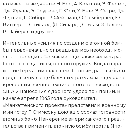
но из­вест­ные учё­ные Н. Бор, А. Комп­тон, Э. Фер­ми,
Социально-экономическая история
Дж. Франк, Э. Ло­уренс, Г. Юри, Х. Бе­те, Э. Сег­ре, Дж.
Специальные исторические дисциплины
Чед­вик, Г. Си­борг, Р. Фейн­ман, О. Чем­бер­лен, Ю.
Виг­нер, Л. Сци­лард (Л. Си­лард), С. Улам, Э. Тел­лер,
СССР
Р. Пай­ерлс и другие.
Южная Америка
Ин­тен­сив­ные уси­лия по соз­да­нию атом­ной бом­
бы пер­во­на­чаль­но оп­рав­ды­ва­лись не­об­хо­ди­мо­
стью опе­ре­дить Гер­ма­нию, где так­же ве­лись ра­
бо­ты по соз­да­нию ядер­но­го ору­жия. Ко­гда по­ра­
же­ние Гер­ма­нии ста­ло не­из­беж­ным, ра­бо­ты бы­ли
про­дол­же­ны с ещё боль­шим раз­ма­хом в це­лях за­
кре­п­ле­ния во­енно-тех­нического пре­вос­ход­ст­ва
США и на­не­се­ния ядер­но­го уда­ра по Япо­нии. В
на­ча­ле апреля 1945 года ру­ко­во­ди­те­ли
«Манхэттенского проекта» пред­ста­ви­ли во­енному
ми­ни­ст­ру Г. Стим­со­ну док­лад о сро­ках го­тов­но­сти
атом­ных бомб. На­ме­ре­ние американского пра­ви­
тель­ст­ва при­ме­нить атом­ную бом­бу про­тив Япо­