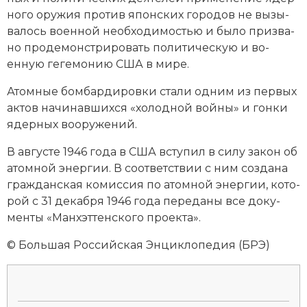
но­го ору­жия про­тив японских го­ро­дов не вы­зы­
ва­лось во­енной не­об­хо­ди­мо­стью и бы­ло при­зва­
но про­де­мон­ст­ри­ро­вать по­ли­тическую и во­
енную ге­ге­мо­нию США в ми­ре.
Атом­ные бом­бар­ди­ров­ки ста­ли од­ним из пер­вых
ак­тов на­чи­нав­ших­ся «хо­лод­ной вой­ны» и гон­ки
ядер­ных воо­ру­же­ний.
В августе 1946 года в США всту­пил в си­лу за­кон об
атом­ной энер­гии. В со­от­вет­ст­вии с ним соз­да­на
гражданская ко­мис­сия по атом­ной энер­гии, ко­то­
рой с 31 декабря 1946 года пе­ре­да­ны все до­ку­
мен­ты «Ман­хэт­тен­ско­го про­ек­та».
© Большая Российская Энциклопедия (БРЭ)