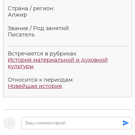
Социально-экономическая история
Страна / регион:
Алжир
Специальные исторические дисциплины
Звание / Род занятий:
СССР
Писатель
Южная Америка
Встречается в рубриках:
История материальной и духовной
культуры
Относится к периодам:
Новейшая история