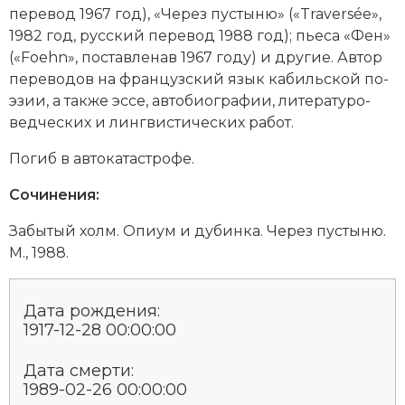
перевод 1967 год), «Че­рез пус­ты­ню» («Traversée»,
Новая история
1982 год, русский перевод 1988 год); пье­са «Фен»
(«Foehn», поставленав 1967 году) и другие. Ав­тор
Новейшая история
пе­ре­во­дов на французский язык ка­биль­ской по­
Нумизматика
эзии, а так­же эс­се, ав­то­био­гра­фии, ли­те­ра­ту­ро­
ведческих и лин­гвис­тических ра­бот.
Образование
По­гиб в ав­то­ка­та­ст­ро­фе.
Общественные объединения и организации
Сочинения:
Политическая история
За­бы­тый холм. Опи­ум и ду­бин­ка. Че­рез пус­ты­ню.
М., 1988.
Революции и народные движения
Религия и церковь
Дата рождения:
1917-12-28 00:00:00
Россия
Дата смерти:
Северная Америка
1989-02-26 00:00:00