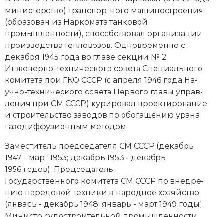
министерство) транс­порт­но­го ма­ши­но­строе­ния
(об­ра­зо­ван из Нар­ко­ма­та тан­ко­вой
промышленности), спо­соб­ст­во­вал ор­га­ни­за­ции
про­изводства те­п­ло­во­зов. Од­но­вре­мен­но с
декабря 1945 года во гла­ве сек­ции № 2
Инженерно-тех­нического со­ве­та Специального
комитета при ГКО СССР (с апреля 1946 года На­
учно-тех­нического со­ве­та Пер­во­го главы управ­
ле­ния при СМ СССР) ку­ри­ро­вал про­ек­ти­ро­ва­ние
и строи­тель­ст­во за­во­дов по обо­га­ще­нию ура­на
га­зо­диф­фу­зи­он­ным ме­то­дом.
Заместитель председателя СМ СССР (декабрь
1947 - март 1953; декабрь 1953 - декабрь
1956 годов). Председатель
Государственного комитета СМ СССР по вне­дре­
нию пе­ре­до­вой тех­ни­ки в народное хо­зяй­ст­во
(январь - декабрь 1948; январь - март 1949 годы).
Министр су­до­строительной промышленности