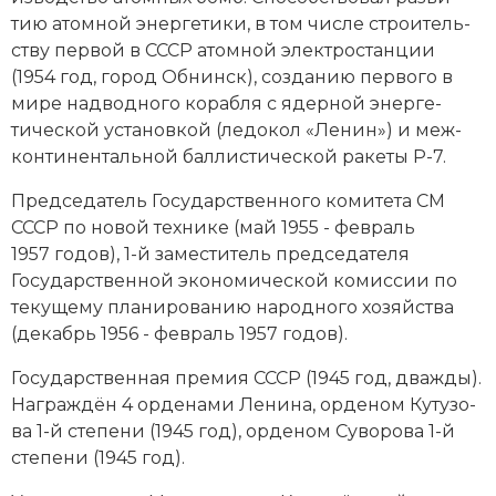
тию атом­ной энер­ге­ти­ки, в том числе строи­тель­
ст­ву пер­вой в СССР атом­ной элек­тро­стан­ции
(1954 год, город Об­нинск), соз­да­нию пер­во­го в
ми­ре над­вод­но­го ко­раб­ля с ядер­ной энер­ге­
тической ус­та­нов­кой (ле­до­кол «Ле­нин») и меж­
кон­ти­нен­таль­ной бал­ли­сти­чес­кой ра­ке­ты Р-7.
Председатель Государственного комитета СМ
СССР по но­вой тех­ни­ке (май 1955 - февраль
1957 годов), 1-й заместитель председателя
Государственной эко­но­мической ко­мис­сии по
те­ку­ще­му пла­ни­ро­ва­нию народного хо­зяй­ст­ва
(декабрь 1956 - февраль 1957 годов).
Государственная премия СССР (1945 год, дваж­ды).
На­гра­ж­дён 4 ор­де­на­ми Ле­ни­на, ор­де­ном Ку­ту­зо­
ва 1-й сте­пе­ни (1945 год), ор­де­ном Су­во­ро­ва 1-й
сте­пе­ни (1945 год).