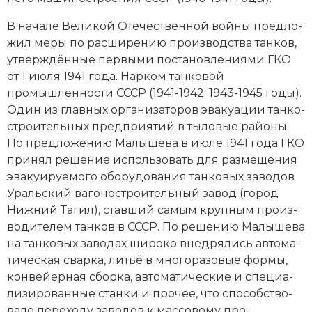
Новая история
В на­ча­ле
Великой Отечественной вой­ны
пред­ло­
жил ме­ры по рас­ши­ре­нию про­изводства тан­ков,
Новейшая история
ут­вер­ждён­ные пер­вы­ми по­ста­нов­ле­ния­ми ГКО
от 1 июля 1941 года. Нар­ком тан­ко­вой
Нумизматика
промышленности СССР (1941-1942; 1943-1945 годы).
Образование
Один из главных ор­га­ни­за­то­ров эва­куа­ции тан­ко­
строительных пред­при­ятий в ты­ло­вые рай­оны.
Общественные объединения и организации
По пред­ло­же­нию Малышева в ию­ле 1941 года ГКО
при­нял ре­ше­ние ис­поль­зо­вать для раз­ме­ще­ния
Политическая история
эва­куи­руе­мо­го обо­ру­до­ва­ния тан­ко­вых за­во­дов
Ураль­ский ва­го­но­строительный за­вод (город
Революции и народные движения
Ниж­ний Та­гил), став­ший са­мым круп­ным про­из­
во­ди­те­лем тан­ков в СССР. По ре­ше­нию Малышева
Религия и церковь
на тан­ко­вых за­во­дах ши­ро­ко вне­дря­лись ав­то­ма­
тическая свар­ка, ли­тьё в мно­го­ра­зо­вые фор­мы,
Россия
кон­вей­ер­ная сбор­ка, ав­то­ма­тические и спе­циа­
Северная Америка
ли­зированные стан­ки и прочее, что спо­соб­ст­во­
ва­ло пе­ре­хо­ду за­во­дов к мас­со­во­му про­