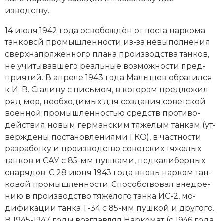
Социально-экономическая история
изводству.
Специальные исторические дисциплины
14 июля 1942 года ос­во­бо­ж­дён от по­ста нар­ко­ма
тан­ко­вой промышленности из-за не­вы­пол­не­ния
СССР
сверх­на­пря­жён­но­го пла­на про­изводства тан­ков,
не учи­ты­вав­ше­го ре­аль­ные воз­мож­но­сти пред­
Южная Америка
при­ятий. В апреле 1943 года Малышев об­ра­тил­ся
к
И. В. Ста­ли­ну
с пись­мом, в ко­то­ром пред­ло­жил
ряд мер, не­об­хо­ди­мых для соз­да­ния советской
во­енной промышленностью средств про­ти­во­
дей­ст­вия но­вым германским тя­жё­лым тан­кам (ут­
вер­жде­ны по­ста­нов­ле­ния­ми ГКО), в ча­ст­но­сти
раз­ра­бот­ку и про­изводство советских тя­жё­лых
тан­ков и САУ с 85-мм пуш­ка­ми, под­ка­ли­бер­ных
сна­ря­дов. С 28 июня 1943 года вновь нар­ком тан­
ко­вой промышленности. Спо­соб­ст­во­вал вне­дре­
нию в про­изводство тя­жё­ло­го тан­ка ИС-2, мо­
дифи­ка­ции тан­ка Т-34 с 85-мм пуш­кой и другого.
В 1945-1947 годы воз­глав­лял Нар­ко­мат (с 1946 года