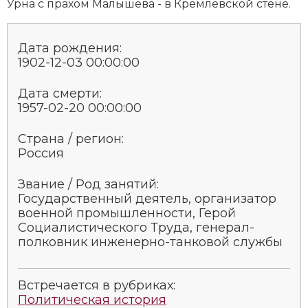
Ур­на с пра­хом Малышева - в Крем­лёв­ской стене.
Дата рождения:
1902-12-03 00:00:00
Дата смерти:
1957-02-20 00:00:00
Страна / регион:
Россия
Звание / Род занятий:
Государственный дея­тель, ор­га­ни­за­тор
военной промышленности, Ге­рой
Социалистического Тру­да, генерал-
полковник ин­же­нер­но-тан­ко­вой служ­бы
Встречается в рубриках:
Политическая история