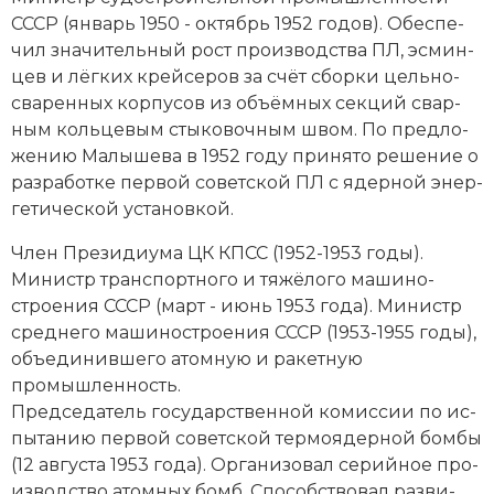
СССР (январь 1950 - октябрь 1952 годов). Обес­пе­
чил зна­чительный рост про­изводства ПЛ, эс­мин­
цев и лёг­ких крей­се­ров за счёт сбор­ки цель­но­
сва­рен­ных кор­пу­сов из объ­ём­ных сек­ций свар­
ным коль­це­вым сты­ко­воч­ным швом. По пред­ло­
же­нию Малышева в 1952 году при­ня­то ре­ше­ние о
раз­ра­бот­ке пер­вой советской ПЛ с ядер­ной энер­
ге­ти­че­ской ус­та­нов­кой.
Член Пре­зи­диу­ма ЦК
КПСС
(1952-1953 годы).
Министр транс­порт­но­го и тя­жёло­го ма­ши­но­
строе­ния СССР (март - июнь 1953 года). Министр
сред­не­го ма­ши­но­строе­ния СССР (1953-1955 годы),
объ­е­ди­нив­ше­го атом­ную и ра­кет­ную
промышленность.
Председатель государственной ко­мис­сии по ис­
пы­та­нию пер­вой советской тер­мо­ядер­ной бом­бы
(12 августа 1953 года). Ор­га­ни­зо­вал се­рий­ное про­
изводство атом­ных бомб. Спо­соб­ст­во­вал раз­ви­