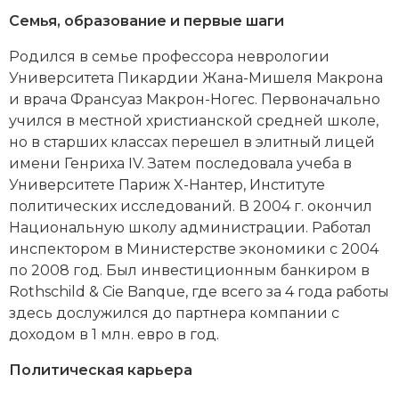
Новейшая история
Генеалогия, геральдика
Семья, образование и первые шаги
Государство и право
Родился в семье профессора неврологии
Университета Пикардии Жана-Мишеля Макрона
Европа
и врача Франсуаз Макрон-Ногес. Первоначально
учился в местной христианской средней школе,
Империи
но в старших классах перешел в элитный лицей
Историческая география и топонимика
имени Генриха IV. Затем последовала учеба в
Университете Париж X-Нантер, Институте
История материальной и духовной культуры
политических исследований. В 2004 г. окончил
Национальную школу администрации. Работал
История международных отношений
инспектором в Министерстве экономики с 2004
по 2008 год. Был инвестиционным банкиром в
История, философия, теория и методология
Rothschild & Cie Banque, где всего за 4 года работы
исторического знания
здесь дослужился до партнера компании с
доходом в 1 млн. евро в год.
Итория международных отношений
Политическая карьера
Латинская Америка