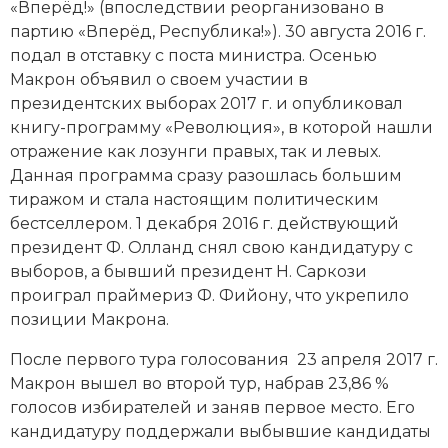
«Вперёд!» (впоследствии реорганизовано в
Социально-экономическая история
партию «Вперёд, Республика!»). 30 августа 2016 г.
подал в отставку с поста министра. Осенью
Специальные исторические дисциплины
Макрон объявил о своем участии в
СССР
президентских выборах 2017 г. и опубликовал
книгу-программу «Революция», в которой нашли
Южная Америка
отражение как лозунги правых, так и левых.
Данная программа сразу разошлась большим
тиражом и стала настоящим политическим
бестселлером. 1 декабря 2016 г. действующий
президент Ф. Олланд снял свою кандидатуру с
выборов, а бывший президент Н. Саркози
проиграл праймериз Ф. Фийону, что укрепило
позиции Макрона.
После первого тура голосования 23 апреля 2017 г.
Макрон вышел во второй тур, набрав 23,86 %
голосов избирателей и заняв первое место. Его
кандидатуру поддержали выбывшие кандидаты