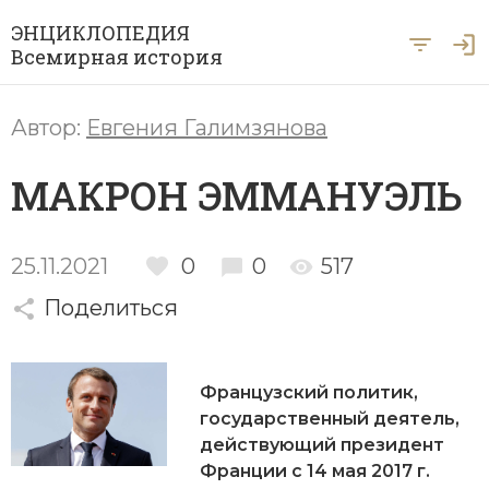
ЭНЦИКЛОПЕДИЯ
Всемирная история
Главная
Автор:
Евгения Галимзянова
Рубрики
МАКРОН ЭММАНУЭЛЬ
Периоды
Азия
А … Я
Античность
Археология
25.11.2021
0
0
517
Вход для экспертов
А
Б
В
Г
Д
Е
Ё
Ж
З
И
История Древнего мира
Африка
Поделиться
Й
К
Л
М
Н
О
П
Р
С
Т
История Первобытного общества
Ближний Восток
У
Ф
Х
Ц
Ч
Ш
Щ
Ы
Э
Французский политик,
История Средних веков
Византия
государственный деятель,
Ю
Я
Новая история
действующий президент
Военная история
Франции с 14 мая 2017 г.