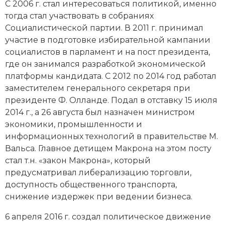
С 2006 г. стал интересоваться политикой, именно
Новая история
тогда стал участвовать в собраниях
Социалистической партии. В 2011 г. принимал
Новейшая история
участие в подготовке избирательной кампании
социалистов в парламент и на пост президента,
Нумизматика
где он занимался разработкой экономической
платформы кандидата. С 2012 по 2014 год работал
Образование
заместителем генерального секретаря при
Общественные объединения и организации
президенте Ф. Олланде. Подал в отставку 15 июля
2014 г., а 26 августа был назначен министром
Политическая история
экономики, промышленности и
информационных технологий в правительстве М.
Революции и народные движения
Вальса. Главное детищем Макрона на этом посту
стал т.н. «закон Макрона», который
Религия и церковь
предусматривал либерализацию торговли,
доступность общественного транспорта,
Россия
снижение издержек при ведении бизнеса.
Северная Америка
6 апреля 2016 г. создал политическое движение