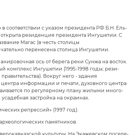
 в со­от­вет­ст­вии с ука­зом пре­зи­ден­та РФ Б.Н. Ель­
от­кры­та ре­зи­ден­ция пре­зи­ден­та Ин­гу­ше­тии. С
вание Ма­гас (в честь сто­ли­цы
тель­но пе­ре­не­се­на сто­ли­ца Ин­гу­ше­тии.
­ро­воч­ная ось от бе­ре­га реки Сун­жа на вос­ток.
ный ком­плекс Ин­гу­ше­тии (1995-1998 годы; ре­зи­
пра­ви­тель­ст­ва). Во­круг не­го - зда­ния
цен­тра ин­фор­ма­ции и пе­ча­ти, ду­хов­но­го цен­тра
и­ва­ет­ся по ре­гу­ляр­но­му пла­ну жи­лы­ми мно­го­
уса­деб­ная за­строй­ка на ок­раи­нах.
­че­ских ре­прес­сий» (1997 год).
р­хео­ло­гических па­мят­ни­ков.
е­ро­кав­каз­ской куль­ту­ры. На Эка­жев­ском по­се­ле­