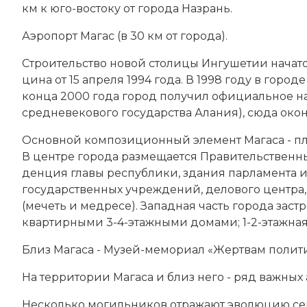
км к юго-вос­то­ку от города На­зрань.
Аэ­ро­порт Ма­гас (в 30 км от го­ро­да).
Строи­тель­ст­во но­вой сто­ли­цы Ин­гу­ше­тии на­ча­то
ци­на от 15 апреля 1994 года. В 1998 году в го­ро­де 
конца 2000 года го­род по­лу­чил официальное наз
средневекового государства Ала­ния), сю­да окон­ча­
Основной ком­по­зиционный эле­мент Магаса - пла­ни
В цен­тре го­ро­да раз­ме­ща­ет­ся Пра­ви­тельствен
ден­ция гла­вы рес­пуб­ли­ки, зда­ния пар­ла­мен­та и 
государственных уч­реж­де­ний, де­ло­во­го цен­тра, 
(ме­четь и мед­ре­се). Западная часть го­рода за­стра
квар­тир­ны­ми 3-4-этаж­ны­ми до­ма­ми; 1-2-этаж­ная 
Близ Магаса - Му­зей-ме­мо­ри­ал «Жерт­вам по­ли­ти
На тер­ри­то­рии Магаса и близ не­го - ряд важ­ных а
Несколько мо­гиль­ни­ков от­ра­жа­ют эво­лю­цию се­в