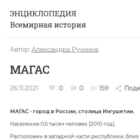
ЭНЦИКЛОПЕДИЯ
Всемирная история
Автор:
Александра Ручкина
МАГАС
26.11.2021
0
0
159
Поде
МАГАС - го­род в
Рос­сии
, сто­ли­ца
Ин­гу­ше­тии
.
Население 0,5 тысяч человек (2010 год).
Рас­по­ло­жен в западной час­ти рес­пуб­ли­ки, близ