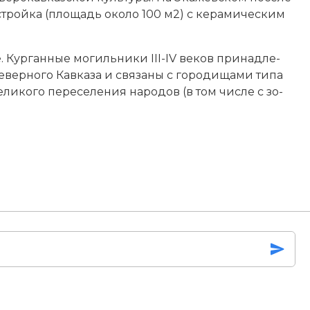
 по­строй­ка (площадь около 100 м2) с ке­ра­мическим
е. Кур­ган­ные мо­гиль­ни­ки III-IV веков при­над­ле­
еверного Кав­ка­за и свя­за­ны с го­ро­ди­ща­ми ти­па
­ли­ко­го пе­ре­се­ле­ния на­ро­дов
(в том числе с зо­