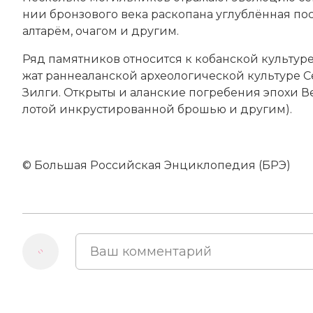
нии брон­зо­во­го ве­ка рас­ко­па­на уг­луб­лён­ная
ал­та­рём, оча­гом и другим.
Ряд па­мят­ни­ков от­но­сит­ся к ко­бан­ской куль­ту­р
жат ран­не­алан­ской ар­хео­ло­гической куль­ту­ре С
Зил­ги. От­кры­ты и алан­ские по­гре­бе­ния эпо­хи
Ве
ло­той ин­кру­сти­ро­ван­ной бро­шью и другим).
© Большая Российская Энциклопедия (БРЭ)