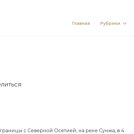
Главная
Рубрики
литься
 гра­ни­цы с Северной Осе­ти­ей, на реке Сун­жа, в 4