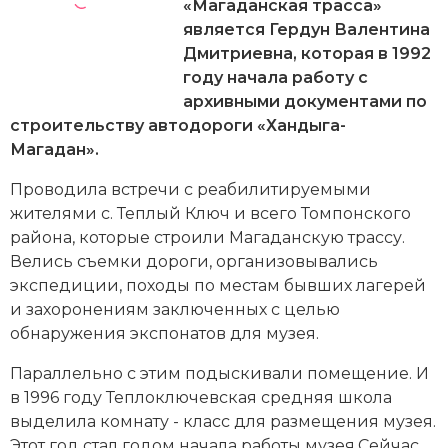
Новейшая история
«Магаданская трасса»
Генеалогия, геральдика
является Гердун Валентина
Государство и право
Дмитриевна, которая в 1992
году начала работу с
Европа
архивными документами по
строительству автодороги «Хандыга-
Империи
Магадан».
Историческая география и топонимика
Проводила встречи с реабилитируемыми
жителями с. Теплый Ключ и всего Томпонского
История материальной и духовной культуры
района, которые строили Магаданскую трассу.
Велись съемки дороги, организовывались
История международных отношений
экспедиции, походы по местам бывших лагерей
и захоронениям заключенных с целью
История, философия, теория и методология
обнаружения экспонатов для музея.
исторического знания
Параллельно с этим подыскивали помещение. И
Итория международных отношений
в 1996 году Теплоключевская средняя школа
выделила комнату - класс для размещения музея.
Латинская Америка
Этот год стал годом начала работы музея.Сейчас