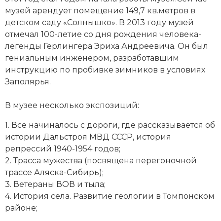
музей арендует помещение 149,7 кв.метров в
Новая история
детском саду «Солнышко». В 2013 году музей
Новейшая история
отмечал 100-летие со дня рождения человека-
легенды Герлингера Эриха Андреевича. Он был
Нумизматика
гениальным инженером, разработавшим
инструкцию по пробивке зимников в условиях
Образование
Заполярья.
Общественные объединения и организации
В музее несколько экспозиций:
Политическая история
1. Все начиналось с дороги, где рассказывается об
истории Дальстроя МВД СССР, история
Революции и народные движения
репрессий 1940-1954 годов;
2. Трасса мужества (посвящена перегоночной
Религия и церковь
трассе Аляска-Сибирь);
3. Ветераны
ВОВ
и тыла;
Россия
4. История села. Развитие геологии в Томпонском
Северная Америка
районе;