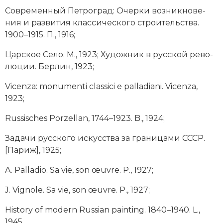
Со­вре­мен­ный Пет­ро­град: Очер­ки воз­ник­но­ве­
ния и раз­ви­тия клас­си­че­ско­го строи­тель­ст­ва.
1900–1915. П., 1916;
Цар­ское Се­ло. М., 1923; Ху­дож­ник в рус­ской ре­во­
лю­ции. Бер­лин, 1923;
Vicenza: monumenti classici e palladiani. Vicenza,
1923;
Russisches Porzellan, 1744–1923. B., 1924;
За­да­чи рус­ско­го ис­кус­ст­ва за гра­ни­ца­ми СССР.
[Па­риж], 1925;
A. Palladio. Sa vie, son œuvre. P., 1927;
J. Vignole. Sa vie, son œuvre. P., 1927;
History of modern Rus­sian painting. 1840–1940. L.,
1945.