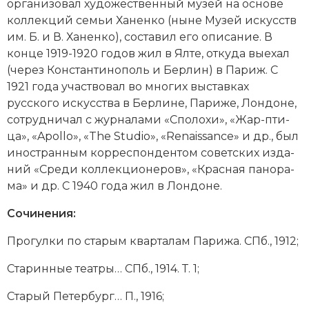
ор­га­ни­зо­вал ху­дожественный му­зей на ос­но­ве
Социально-экономическая история
кол­лек­ций се­мьи Ха­нен­ко (ны­не Му­зей ис­кусств
им. Б. и В. Ха­нен­ко), со­ста­вил его опи­са­ние. В
Специальные исторические дисциплины
конце 1919-1920 годов жил в Ял­те, от­ку­да вы­ехал
(че­рез
Кон­стан­ти­но­поль
и Бер­лин) в Па­риж. С
СССР
1921 года уча­ст­во­вал во мно­гих вы­став­ках
Южная Америка
русского искусства в Бер­ли­не, Па­ри­же, Лон­до­не,
со­труд­ни­чал с жур­на­ла­ми «Спо­ло­хи», «Жар-пти­
ца», «Apollo», «The Studio», «Renaissance» и др., был
иностранным кор­рес­пон­ден­том советских из­да­
ний «Сре­ди кол­лек­цио­не­ров», «Крас­ная па­но­ра­
ма» и др. С 1940 года жил в Лон­до­не.
Сочинения:
Про­гул­ки по ста­рым квар­та­лам Па­ри­жа. СПб., 1912;
Ста­рин­ные те­ат­ры… СПб., 1914. Т. 1;
Ста­рый Пе­тер­бург… П., 1916;