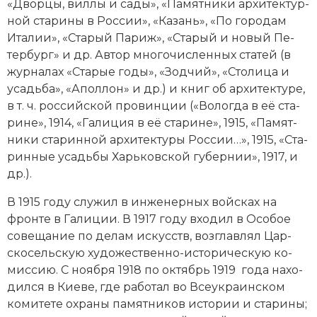
«Двор­цы, вил­лы и са­ды», «Па­мят­ни­ки ар­хи­тек­тур­
Новая история
ной ста­ри­ны в Рос­сии», «Ка­зань», «По го­ро­дам
Ита­лии», «Ста­рый Па­риж», «Ста­рый и но­вый Пе­
Новейшая история
тер­бург» и др. Ав­тор мно­гочисленных ста­тей (в
жур­на­лах «Ста­рые го­ды», «Зод­чий», «Сто­ли­ца и
Нумизматика
усадь­ба», «Апол­лон» и др.) и книг об ар­хи­тек­ту­ре,
в т. ч. российской про­вин­ции («Во­ло­гда в её ста­
Образование
ри­не», 1914, «Га­ли­ция в её ста­ри­не», 1915, «Па­мят­
ни­ки ста­рин­ной ар­хи­тек­ту­ры Рос­сии…», 1915, «Ста­
Общественные объединения и организации
рин­ные усадь­бы Харь­ков­ской гу­бер­нии», 1917, и
Политическая история
др.).
В 1915 году слу­жил в инженерных вой­сках на
Революции и народные движения
фрон­те в Га­ли­ции. В 1917 году вхо­дил в Осо­бое
Религия и церковь
со­ве­ща­ние по де­лам ис­кусств, воз­глав­лял Цар­
ско­сель­скую ху­дожественно-ис­то­рическую ко­
Россия
мис­сию. С но­ября 1918 по октябрь 1919 года на­хо­
дил­ся в Кие­ве, где ра­бо­тал во Все­ук­ра­ин­ском
Северная Америка
комитете ох­ра­ны па­мят­ни­ков ис­то­рии и ста­ри­ны;