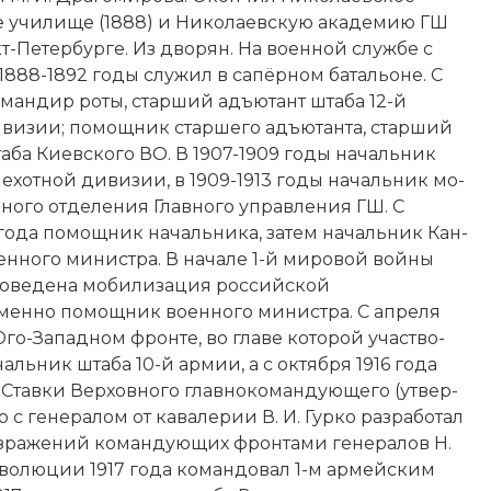
училище (1888) и Ни­ко­ла­ев­скую ака­де­мию ГШ
т-Пе­тер­бур­ге. Из
дво­рян
. На во­енной служ­бе с
1888-1892 годы слу­жил в са­пёр­ном ба­таль­о­не. С
мандир ро­ты, стар­ший адъ­ю­тант шта­ба 12-й
ви­зии; по­мощ­ник стар­ше­го адъ­ю­тан­та, стар­ший
та­ба Ки­ев­ско­го ВО. В 1907-1909 годы начальник
пехотной ди­ви­зии, в 1909-1913 годы начальник мо­
ого от­де­ле­ния Главного управ­ле­ния ГШ. С
года по­мощ­ник начальника, за­тем начальник Кан­
­енного ми­ни­ст­ра. В начале
1-й ми­ро­вой вой­ны
ве­де­на мо­би­ли­за­ция российской
мен­но по­мощ­ник во­енного ми­ни­ст­ра. С апреля
-Западном фрон­те, во гла­ве ко­то­рой уча­ст­во­
ачальник шта­ба 10-й ар­мии, а с октября 1916 года
­ки Вер­хов­но­го глав­но­ко­ман­дую­ще­го (ут­вер­
о с генералом от кавалерии В. И. Гур­ко раз­ра­бо­тал
з­ра­же­ний ко­ман­дую­щих фрон­та­ми ге­не­ра­лов Н.
о­лю­ции 1917
года ко­ман­до­вал 1-м ар­мей­ским