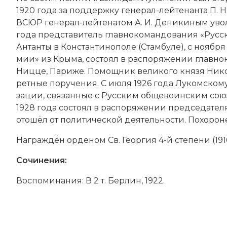
1920 года за под­держ­ку генерал-лейтенанта П. Н. 
ВСЮР генерал-лейтенатом А. И. Де­ни­ки­ным уво­ле
года пред­ста­ви­тель глав­но­ко­мандования «Рус­с
Ан­тан­ты в Кон­стан­ти­но­по­ле (Стам­бу­ле), с но­ябр
мии» из Кры­ма, со­сто­ял в рас­по­ря­же­нии глав­но
Ниц­це, Па­ри­же. По­мощ­ник великого князя Ни­ко­
рет­ные по­ру­че­ния. С ию­ля 1926 года Лукомскому 
за­ции, свя­зан­ные с Рус­ским об­ще­во­ин­ским сою
1928 года со­сто­ял в рас­по­ря­же­нии пред­се­да­те
ото­шёл от по­ли­тической дея­тель­но­сти. По­хо­р
На­гра­ж­дён ор­де­ном Св. Ге­ор­гия 4-й сте­пе­ни (191
Сочинения:
Вос­по­ми­на­ния: В 2 т. Бер­лин, 1922.