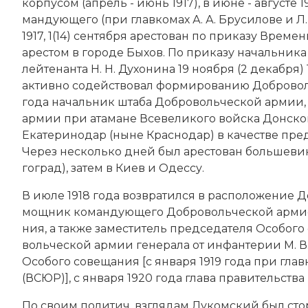
кор­пу­сом (апрель - июнь 1917), в ию­не - августе 1
ман­дую­ще­го (при глав­ко­мах А. А. Бру­си­ло­ве и
Л.
1917, 1(14) сентября аре­сто­ван по при­ка­зу Вре­мен­н
аре­стом в городе Бы­хов. По при­ка­зу начальника ш
лейтенанта Н. Н. Ду­хо­ни­на 19 но­ября (2 декабря) 
ак­тив­но со­дей­ст­во­вал фор­ми­ро­ва­нию Доб­ро­в
года начальник шта­ба Доб­ро­вольческой ар­мии, за
ар­мии при ата­ма­не Все­ве­ли­ко­го вой­ска Дон­ск
Ека­те­ри­но­дар (ны­не Крас­но­дар) в ка­че­ст­ве пре
Че­рез несколько дней был аре­сто­ван боль­ше­ви­к
го­град), за­тем в Ки­ев и Одес­су.
В ию­ле 1918 года воз­вра­тил­ся в рас­по­ло­же­ние
мощ­ник ко­мандующего Доб­ро­вольческой ар­ми­
ния, а так­же заместитель председателя Осо­бо­го со
вольческой ар­мии генерала от инфантерии М. В. 
Осо­бо­го со­ве­ща­ния [с января 1919 года при гл
(ВСЮР)], с января 1920 года гла­ва пра­ви­тель­ст
По сво­им по­ли­тич. взгля­дам Лукомский был сто