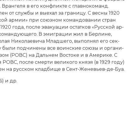
Вран­ге­ля в его кон­флик­те с глав­ноко­манд.
н от служ­бы и вы­ехал за гра­ни­цу. С вес­ны 1920
кой ар­мии» при со­юз­ном ко­ман­до­ва­нии стран
я 1920 года, по­сле эва­куа­ции ос­тат­ков «Рус­ской ар­
­ко­ман­дую­ще­го. В эмиг­ра­ции жил в Бер­ли­не,
лая Ни­ко­лае­ви­ча Млад­ше­го, вы­пол­нял его сек­
бы­ли под­чи­не­ны все во­ин­ские сою­зы и ор­га­ни­
­зом (РОВС) на Даль­нем Вос­то­ке и в Аме­ри­ке. С
­ля РОВС, по­сле смер­ти великого кня­зя (в 1929 году)
о­нен на русском клад­би­ще в Сент-Же­невь­ев-де-Буа.
6) и др.