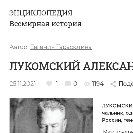
ЭНЦИКЛОПЕДИЯ
Всемирная история
Автор:
Евгения Тарасютина
ЛУКОМСКИЙ АЛЕКСАН
25.11.2021
1
0
1194
Под
ЛУКОМСКИЙ
чаль­ник, од
Рос­сии, ге
Муж до­че­р