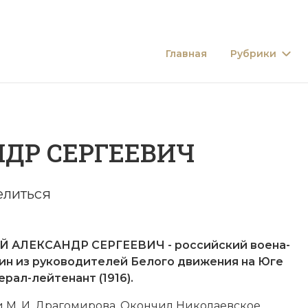
Главная
Рубрики
ДР СЕРГЕЕВИЧ
елиться
 АЛЕКСАНДР СЕРГЕЕВИЧ - российский вое­на­
ин из ру­ко­во­ди­те­лей
Бе­ло­го дви­же­ния
на Юге
нерал-лейтенант (1916).
и
М. И. Дра­го­ми­ро­ва
. Окон­чил Ни­ко­ла­ев­ское