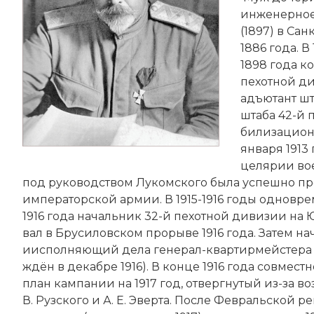
инженерное 
(1897) в Санк
1886 года. В 
1898 года ко
пехотной ди­
адъ­ю­тант ш
шта­ба 42-й 
били­зационн
января 1913 
це­ля­рии во
под руководством Лукомского бы­ла ус­пеш­но про­
императорской ар­мии. В 1915-1916 годы од­но­вре­
1916 года начальник 32-й пехотной ди­ви­зии на Юго
вал в Бру­си­лов­ском про­ры­ве 1916 года. За­тем н
иисполняющий дела генерал-квар­тир­мей­сте­ра Став
ждён в декабре 1916). В конце 1916 года со­вме­ст­н
план кам­па­нии на 1917 год, от­верг­ну­тый из-за во
В. Руз­ско­го и А. Е. Эвер­та. По­сле
Февральской ре­в