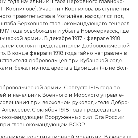
917 года начальник шта­ба Вер­хов­но­го глав­но­ко­
 Г. Кор­ни­ло­ве
). Уча­ст­ник Кор­ни­ло­ва вы­сту­п­ле­ния
о­го пра­ви­тель­ст­ва в Мо­ги­лё­ве, на­хо­дил­ся под
та­ба Вер­хов­но­го глав­но­ко­ман­дую­ще­го генерал-
1917 года ос­во­бо­ж­дён и убыл в Но­во­чер­касск, где
оль­че­ской ар­мии. В декабре 1917 - феврале 1918
­тем со­сто­ял пред­ста­ви­те­лем Доб­ро­вольческой
о­го. В конце февраля 1918 года тай­но на­прав­лен в
д­ста­ви­те­ля доб­роволь­цев при Ку­бан­ской ра­де.
а­ми, бе­жал из-под аре­ста в Ца­ри­цын (ны­не Вол­
 Доб­ро­вольческой ар­мии. С августа 1918 года по­
ей и начальник Во­енного и Морского управ­ле­
­ве­ща­ния при вер­хов­ном ру­ко­во­ди­те­ле Доб­ро­
Алек­сее­ве. С октября 1918 года председатель
ав­но­ко­мандующем Воо­ру­жён­ных сил Юга Рос­сии
­ва при глав­но­ко­мандующем ВСЮР.
­рон­ни­ком кон­сти­туционной мо­нар­хии. В феврале