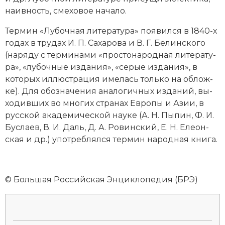
на­ив­ность, сме­хо­вое на­ча­ло.
Тер­мин «Лубочная литература» поя­вил­ся в 1840-х
годах в тру­дах И. П. Са­ха­ро­ва и В. Г. Бе­лин­ско­го
(на­ря­ду с тер­ми­на­ми «про­сто­на­род­ная ли­те­ра­ту­
ра», «лу­боч­ные из­да­ния», «се­рые из­да­ния», в
которых ил­лю­ст­ра­ция име­лась толь­ко на об­лож­
ке). Для обо­зна­че­ния ана­ло­гич­ных из­да­ний, вы­
хо­див­ших во мно­гих стра­нах Ев­ро­пы и Азии, в
русской ака­де­мической нау­ке (
А. Н. Пы­пин
, Ф. И.
Бус­ла­ев, В. И. Даль, Д. А. Ро­вин­ский, Е. Н. Еле­он­
ская и др.) упо­треб­лял­ся тер­мин на­род­ная кни­га.
© Большая Российская Энциклопедия (БРЭ)