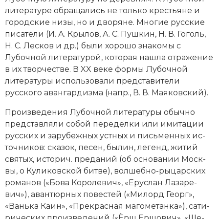
литературе об­ра­ща­лись не толь­ко кре­сть­я­не и
Новая история
городские ни­зы, но и дво­ря­не. Мно­гие русские
Новейшая история
пи­са­те­ли (И. А. Кры­лов,
А. С. Пуш­кин
,
Н. В. Го­голь
,
Н. С. Лес­ков
и др.) бы­ли хо­ро­шо зна­ко­мы с
Нумизматика
Лубочной литературой, ко­то­рая на­шла от­ра­же­ние
в их твор­че­ст­ве. В XX веке фор­мы Лубочной
Образование
литературы ис­поль­зо­ва­ли пред­ста­ви­те­ли
русского аван­гар­диз­ма (напр.,
В. В. Мая­ков­ский
).
Общественные объединения и организации
Про­из­ве­де­ния Лубочной литературы обыч­но
Политическая история
пред­став­ля­ли со­бой пе­ре­дел­ки или ими­та­ции
рус­ских и за­ру­беж­ных уст­ных и письменных ис­
Революции и народные движения
точ­ни­ков: ска­зок, пе­сен, бы­лин, ле­генд, жи­тий
свя­тых, ис­то­рич. пре­да­ний (об ос­но­ва­нии Мо­ск­
Религия и церковь
вы, о Ку­ли­ков­ской бит­ве), вол­шеб­но-ры­цар­ских
ро­ма­нов («Бо­ва Ко­ро­ле­вич», «Ерус­лан Ла­за­ре­
Россия
вич»), аван­тюр­ных по­вес­тей («Ми­лорд Ге­орг»,
Северная Америка
«Вань­ка Ка­ин», «Пре­крас­ная ма­го­ме­тан­ка»), са­ти­
рических про­из­ве­де­ний («Ёрш Ер­шо­вич», «Ше­