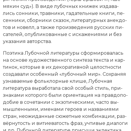
Социально-экономическая история
мя­кин суд»). В ви­де лу­боч­ных кни­жек из­да­ва­
лись сон­ни­ки, трав­ни­ки, га­да­тель­ные кни­ги, пе­
Специальные исторические дисциплины
сен­ни­ки, сборники ска­зок, литературных анек­до­
тов и но­велл, а так­же про­из­ве­де­ния русских пи­
СССР
са­те­лей, опуб­ли­ко­ван­ные с ис­ка­же­ния­ми и без
ука­за­ния ав­тор­ст­ва.
Южная Америка
По­эти­ка
Лубочной литературы сфор­ми­ро­ва­лась
на ос­но­ве ху­дожественного син­те­за тек­ста и кар­
ти­нок, ко­то­рые в их де­ко­ра­тив­ной це­ло­ст­но­сти
соз­да­ва­ли осо­бен­ный «лу­боч­ный мир». Со­хра­няя
уз­на­вае­мые фольк­лор­ные кли­ше, Лубочная
литература вы­ра­бо­та­ла свой осо­бый стиль, при­
зна­ка­ми ко­то­ро­го бы­ли ори­ен­та­ция на прав­до­по­
до­бие в со­че­та­нии с эк­зо­ти­че­ски­ми, час­то вы­
мыш­лен­ны­ми, име­на­ми ге­ро­ев и на­зва­ния­ми
стран, не­ожи­дан­ные сю­жет­ные ком­би­на­ции, раз­
вёр­ну­тость и ви­тие­ва­тость фраз, уч­ти­вые диа­ло­ги
и др. Лубочной литературе при­су­щи эк­лек­ти­ка,