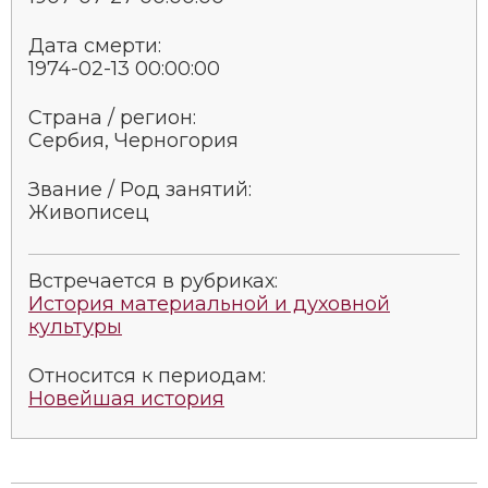
Новая история
Дата смерти:
1974-02-13 00:00:00
Новейшая история
Страна / регион:
Нумизматика
Сербия, Черногория
Образование
Звание / Род занятий:
Живописец
Общественные объединения и организации
Политическая история
Встречается в рубриках:
История материальной и духовной
Революции и народные движения
культуры
Религия и церковь
Относится к периодам:
Новейшая история
Россия
Северная Америка