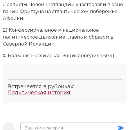
Социально-экономическая история
Лоялисты Но­вой Шот­лан­дии уча­ст­во­ва­ли в ос­но­
ва­нии Фри­тау­на на ат­лан­тическом по­бе­ре­жье
Специальные исторические дисциплины
Аф­ри­ки.
СССР
2) Кон­фес­сио­нальное и национальное
политическое дви­же­ние главным образом в
Южная Америка
Северной Ирландии.
© Большая Российская Энциклопедия (БРЭ)
Встречается в рубриках:
Политическая история