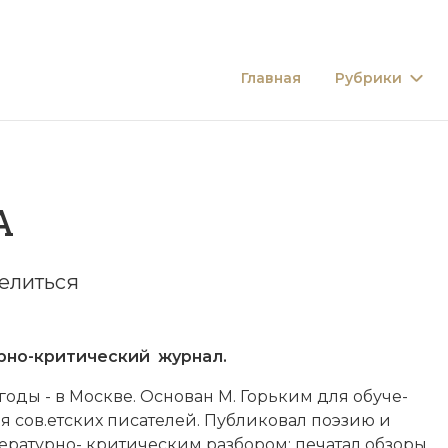
Главная
Рубрики
А
елиться
­но-кри­тический жур­нал.
 годы - в Мо­ск­ве. Ос­но­ван
М. Горь­ким
для обу­че­
 сов.етских пи­са­те­лей. Пуб­ли­ко­вал по­эзию и
итературно- кри­тическим раз­бо­ром; пе­ча­тал об­зо­ры