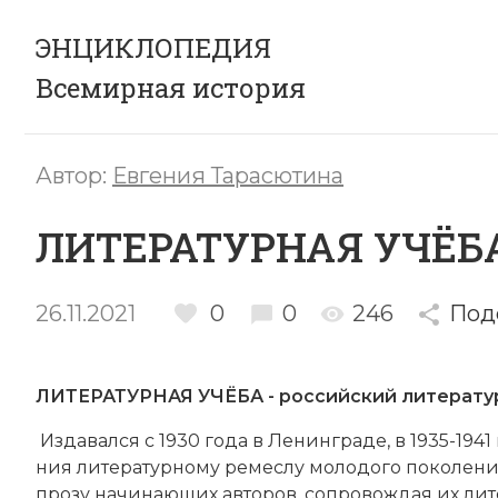
ЭНЦИКЛОПЕДИЯ
Всемирная история
Автор:
Евгения Тарасютина
ЛИТЕРАТУРНАЯ УЧЁБ
26.11.2021
0
0
246
Под
ЛИТЕРАТУРНАЯ УЧЁБА - российский ли­те­ра­тур
Из­да­вал­ся с 1930 года в
Ле­нин­гра­де
, в 1935-1941
ния литературному ре­мес­лу мо­ло­до­го по­ко­ле­ния
про­зу на­чи­наю­щих ав­то­ров, со­про­во­ж­дая их л