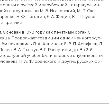
 ста­тьи о русской и за­ру­беж­ной литературе, ин­
й» со­труд­ни­ча­ли М. В. Иса­ков­ский, М. Л. Сло­
рен­ко, Н. Ф. По­го­дин, К. А. Фе­дин, К. Г. Пау­стов­
ы и кри­тики.
. Ос­но­ван в 1978 году как пе­чат­ный ор­ган СП
е­ся­ца. Про­дол­жа­ет тра­диции од­но­именного жур­
ём пе­ча­та­лись Л. А. Ан­нин­ский, В. П. Ас­та­фь­ев, Л.
. Ло­сев, В. А. Пье­цух, В. Г. Рас­пу­тин и др. Во 2-й
итературной учебе» бы­ли впер­вые опуб­ли­ко­ва­ны
. Со­ловь­ё­ва, П. А. Фло­рен­ско­го и других русских фи­