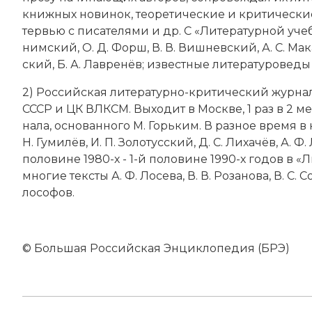
книж­ных но­ви­нок, тео­ре­тические и кри­тические
тер­вью с пи­са­те­ля­ми и др. С «Литературной учебо
ним­ский, О. Д. Форш, В. В. Виш­нев­ский, А. С. Ма­ка­
ский, Б. А. Лав­ре­нёв; из­вест­ные ли­те­ра­ту­ро­ве­д
2) Российская ли­те­ра­тур­но-кри­тический жур­нал
СССР и ЦК ВЛКСМ. Вы­хо­дит в Мо­ск­ве, 1 раз в 2 м
на­ла, ос­но­ван­но­го М. Горь­ким. В раз­ное вре­мя в н
Н. Гу­ми­лёв, И. П. Зо­ло­тус­ский, Д. С. Ли­ха­чёв, А. Ф
половине 1980-х - 1-й половине 1990-х годов в «Л
многие те­кс­ты А. Ф. Ло­се­ва, В. В. Ро­за­но­ва, В. С
ло­со­фов.
© Большая Российская Энциклопедия (БРЭ)