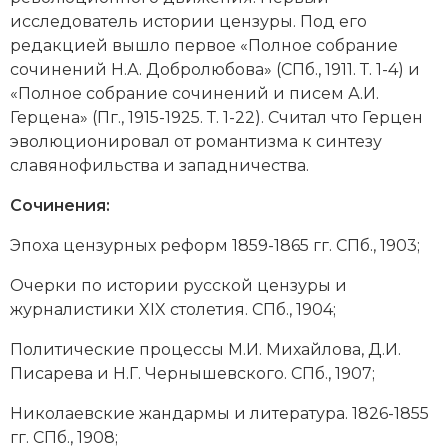
Социально-экономическая история
исследователь истории цензуры. Под его
редакцией вышло первое «Полное собрание
Специальные исторические дисциплины
сочинений
Н.А. Добролюбова
» (СПб., 1911. Т. 1-4) и
«Полное собрание сочинений и писем
А.И.
СССР
Герцена
» (Пг., 1915-1925. Т. 1-22). Считал что Герцен
эволюционировал от романтизма к синтезу
Южная Америка
славянофильства и западничества.
Сочинения:
Эпоха цензурных реформ 1859-1865 гг. СПб., 1903;
Очерки по истории русской цензуры и
журналистики XIX столетия. СПб., 1904;
Политические процессы М.И. Михайлова, Д.И.
Писарева и Н.Г. Чернышевского. СПб., 1907;
Николаевские жандармы и литература. 1826-1855
гг. СПб., 1908;