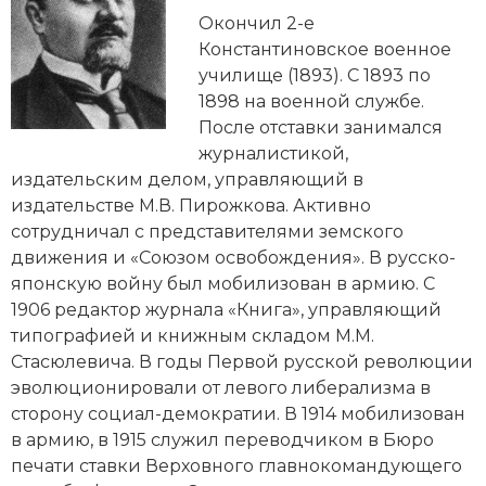
Новейшая история
Генеалогия, геральдика
Окончил 2-е
Константиновское военное
Государство и право
училище (1893). С 1893 по
1898 на военной службе.
Европа
После отставки занимался
Империи
журналистикой,
издательским делом, управляющий в
Историческая география и топонимика
издательстве М.В. Пирожкова. Активно
сотрудничал с представителями
земского
История материальной и духовной культуры
движения
и «Союзом освобождения». В русско-
японскую войну был мобилизован в армию. С
История международных отношений
1906 редактор журнала «Книга», управляющий
типографией и книжным складом М.М.
История, философия, теория и методология
Стасюлевича. В годы
Первой русской революции
исторического знания
эволюционировали от левого либерализма в
сторону социал-демократии. В 1914 мобилизован
Итория международных отношений
в армию, в 1915 служил переводчиком в Бюро
Латинская Америка
печати ставки Верховного главнокомандующего