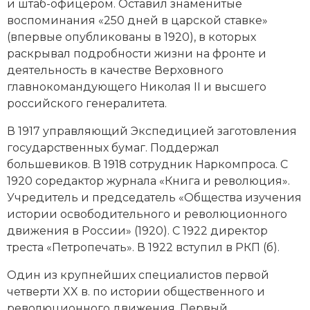
и штаб-офицером. Оставил знаменитые
Новая история
воспоминания «250 дней в царской ставке»
(впервые опубликованы в 1920), в которых
Новейшая история
раскрывал подробности жизни на фронте и
деятельность в качестве Верховного
Нумизматика
главнокомандующего Николая II и высшего
российского генералитета.
Образование
В 1917 управляющий Экспедицией заготовления
Общественные объединения и организации
государственных бумаг. Поддержал
большевиков. В 1918 сотрудник Наркомпроса. С
Политическая история
1920 соредактор журнала «Книга и революция».
Учредитель и председатель «Общества изучения
Революции и народные движения
истории освободительного и революционного
Религия и церковь
движения в России» (1920). С 1922 директор
треста «Петропечать». В 1922 вступил в
РКП (б).
Россия
Один из крупнейших специалистов первой
Северная Америка
четверти XX в. по истории общественного и
революционного движения. Первый