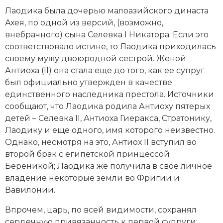
Новейшая история
Генеалогия, геральдика
Лаодика была дочерью малоазийского династа
Ахея, по одной из версий, (возможно,
Государство и право
внебрачного) сына Селевка I Никатора. Если это
соответствовало истине, то Лаодика приходилась
Европа
своему мужу двоюродной сестрой. Женой
Империи
Антиоха (II) она стала еще до того, как ее супруг
был официально утвержден в качестве
Историческая география и топонимика
единственного наследника престола. Источники
сообщают, что Лаодика родила Антиоху пятерых
История материальной и духовной культуры
детей – Селевка II, Антиоха Гиеракса, Стратонику,
Лаодику и еще одного, имя которого неизвестно.
История международных отношений
Однако, несмотря на это, Антиох II вступил во
второй брак с египетской принцессой
История, философия, теория и методология
Береникой; Лаодика же получила в свое личное
исторического знания
владение некоторые земли во Фригии и
Вавилонии.
Итория международных отношений
Впрочем, царь, по всей видимости, сохранял
Латинская Америка
сердечную привязанность к первой супруги: