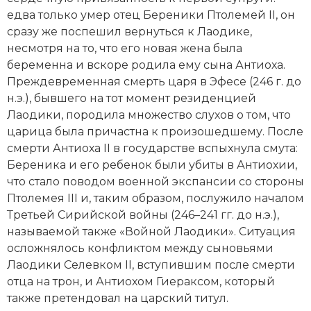
едва только умер отец Береники Птолемей II, он
Новая история
сразу же поспешил вернуться к Лаодике,
Новейшая история
несмотря на то, что его новая жена была
беременна и вскоре родила ему сына Антиоха.
Нумизматика
Преждевременная смерть царя в Эфесе (246 г. до
н.э.), бывшего на тот момент резиденцией
Образование
Лаодики, породила множество слухов о том, что
царица была причастна к произошедшему. После
Общественные объединения и организации
смерти Антиоха II в государстве вспыхнула смута:
Береника и его ребенок были убиты в Антиохии,
Политическая история
что стало поводом военной экспансии со стороны
Птолемея III и, таким образом, послужило началом
Революции и народные движения
Третьей Сирийской войны (246–241 гг. до н.э.),
Религия и церковь
называемой также «Войной Лаодики». Ситуация
осложнялось конфликтом между сыновьями
Россия
Лаодики Селевком II, вступившим после смерти
отца на трон, и Антиохом Гиераксом, который
Северная Америка
также претендовал на царский титул.