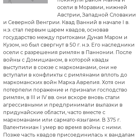
Новейшая история
Генеалогия, геральдика
осели в Моравии, нижней
Австрии, Западной Словакии
Государство и право
и Северной Венгрии. Квад Ванний в начале I в.
Европа
н.э. стал первым царем квадов, основав
государство между притоками Дуная Маром и
Империи
Кузом, но был свергнут в 50 г. н.э. Его наследники
осели с разрешения римлян в
Паннонии
. После
Историческая география и топонимика
войны с
Домицианом
, в которой квады
выступили в союзе с
маркоманами
, они не
История материальной и духовной культуры
вступали в конфликты с римлянами вплоть до
маркоманских войн
Марка Аврелия. Хотя они
История международных отношений
потерпели поражение и признали господство
римлян, в III и IV вв. они вскоре вновь стали
История, философия, теория и методология
агрессивными и предпринимали вылазки в
исторического знания
придунайские области, часто вместе с
Итория международных отношений
маркоманами или сармато-языгами. В 375 г.
Валентиниан I умер во время войны с ними.
Латинская Америка
Позже часть квадов присоединилась к вандалам