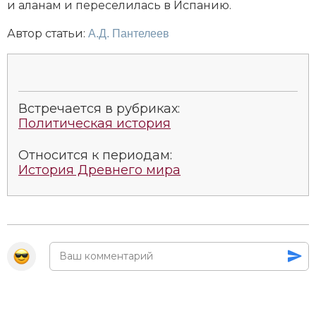
и аланам и переселилась в Испанию.
Новая история
Автор статьи:
А.Д. Пантелеев
Новейшая история
Нумизматика
Встречается в рубриках:
Образование
Политическая история
Общественные объединения и организации
Относится к периодам:
История Древнего мира
Политическая история
Революции и народные движения
Религия и церковь
Россия
Северная Америка