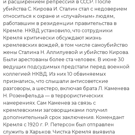
Новейшая история
и расширением репрессий в СССР. После
Генеалогия, геральдика
убийства
С. Кирова
И. Сталин стал с недоверием
Государство и право
относиться к охране и «случайным» людям,
работавшим в резиденции правительства в
Европа
Кремле.
НКВД
установило, что сотрудники
Кремля критически обсуждают жизнь
Империи
кремлевских вождей, в том числе самоубийство
жены Сталина Н. Аллилуевой и убийство Кирова.
Историческая география и топонимика
Были арестованы более ста человек. В июне 30
ведущих подсудимых предстали перед военной
История материальной и духовной культуры
коллегией НКВД. Из них 10 обвиняемых
признались, что слышали антисоветские
История международных отношений
разговоры, а шестеро, включая брата
Л. Каменева
История, философия, теория и методология
Н. Розенфельда — в террористических
исторического знания
намерениях. Сам Каменев за связь с
кремлевскими заговорщиками получил
Итория международных отношений
дополнительный срок заключения. Комендант
Кремля с 1920 г. Р. Петерсон был отправлен
Латинская Америка
служить в Харьков. Чистка Кремля выявила