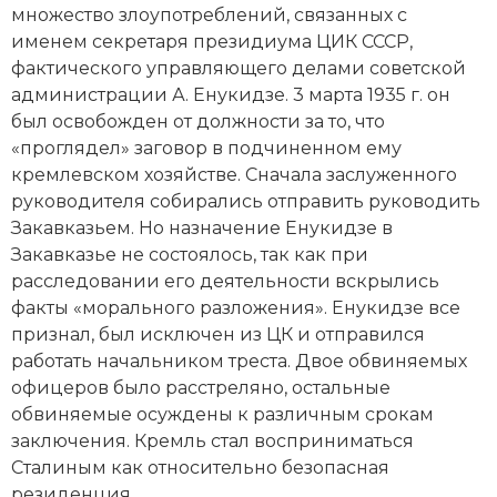
множество злоупотреблений, связанных с
Новая история
именем секретаря президиума ЦИК СССР,
фактического управляющего делами советской
Новейшая история
администрации А. Енукидзе. 3 марта 1935 г. он
был освобожден от должности за то, что
Нумизматика
«проглядел» заговор в подчиненном ему
Образование
кремлевском хозяйстве. Сначала заслуженного
руководителя собирались отправить руководить
Общественные объединения и организации
Закавказьем. Но назначение Енукидзе в
Закавказье не состоялось, так как при
Политическая история
расследовании его деятельности вскрылись
факты «морального разложения». Енукидзе все
Революции и народные движения
признал, был исключен из ЦК и отправился
работать начальником треста. Двое обвиняемых
Религия и церковь
офицеров было расстреляно, остальные
обвиняемые осуждены к различным срокам
Россия
заключения. Кремль стал восприниматься
Северная Америка
Сталиным
как относительно безопасная
резиденция.