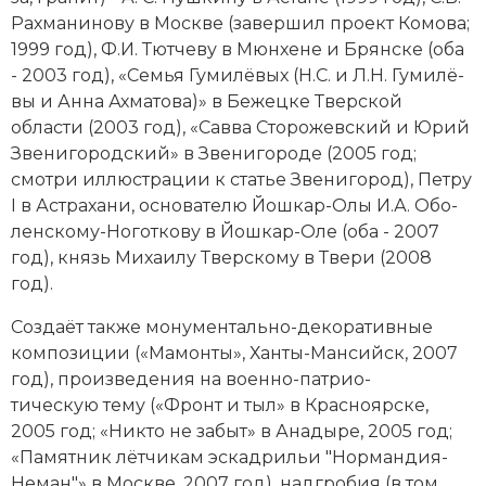
Рах­ма­ни­но­ву в Мо­ск­ве (за­вер­шил про­ект Ко­мо­ва;
Новая история
1999 год), Ф.И. Тют­че­ву в Мюн­хе­не и Брян­ске (оба
Новейшая история
- 2003 год), «Се­мья Гу­ми­лё­вых (Н.С. и Л.Н. Гу­ми­лё­
вы и Ан­на Ах­ма­това)» в Бе­жец­ке Твер­ской
Нумизматика
области (2003 год), «Сав­ва Сто­ро­жев­ский и Юрий
Зве­ни­го­род­ский» в Зве­ни­го­ро­де (2005 год;
Образование
смотри иллюстрации к статье Зве­ни­го­род), Пет­ру
I в Ас­т­ра­ха­ни, ос­но­ва­те­лю Йош­кар-Олы И.А. Обо­
Общественные объединения и организации
лен­ско­му-Но­гот­ко­ву в Йош­кар-Оле (оба - 2007
год), князь Ми­хаи­лу Твер­ско­му в Тве­ри (2008
Политическая история
год).
Революции и народные движения
Соз­да­ёт так­же мо­ну­мен­таль­но-де­ко­ра­тив­ные
ком­по­зи­ции («Ма­мон­ты», Хан­ты-Ман­сийск, 2007
Религия и церковь
год), про­из­ве­де­ния на во­енно-пат­рио­
тическую те­му («Фронт и тыл» в Крас­но­яр­ске,
Россия
2005 год; «Ни­кто не за­быт» в Ана­ды­ре, 2005 год;
Северная Америка
«Па­мят­ник лёт­чи­кам эс­кад­ри­льи "Нор­ман­дия-
Не­ман"» в Мо­ск­ве, 2007 год), над­гро­бия (в том