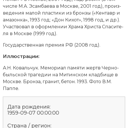
Социально-экономическая история
числе М.А. Эсам­бае­ва в Мо­ск­ве, 2001 год), про­из­
ве­де­ния ма­лой пла­сти­ки из брон­зы («Кен­тавр и
Специальные исторические дисциплины
ама­зон­ка», 1993 год; «Дон Ки­хот», 1998 год, и др.).
Уча­ст­во­вал в оформ­ле­нии Хра­ма Хри­ста Спа­си­те­
СССР
ля в Мо­ск­ве (1999 год).
Южная Америка
Государственная премия РФ (2008 год).
Иллюстрации:
А.Н. Ко­валь­чук. Ме­мо­ри­ал па­мя­ти жертв Чер­но­
быль­ской трагедии на Ми­тин­ском клад­би­ще в
Мо­ск­ве. Брон­за, гра­нит, бетон. 1993. Фото В.М.
Паппе.
Дата рождения:
1959-09-07 00:00:00
Страна / регион: