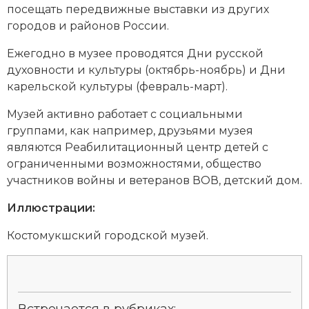
посещать передвижные выставки из других
Новая история
городов и районов России.
Новейшая история
Ежегодно в музее проводятся Дни русской
духовности и культуры (октябрь-ноябрь) и Дни
Нумизматика
карельской культуры (февраль-март).
Образование
Музей активно работает с социальными
группами, как например, друзьями музея
Общественные объединения и организации
являются Реабилитационный центр детей с
ограниченными возможностями, общество
Политическая история
участников войны и ветеранов
ВОВ
, детский дом.
Революции и народные движения
Иллюстрации:
Религия и церковь
Костомукшский городской музей.
Россия
Северная Америка
Встречается в рубриках: