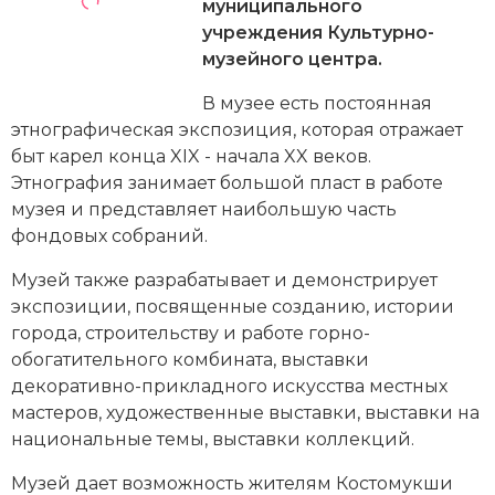
Новейшая история
муниципального
Генеалогия, геральдика
учреждения Культурно-
Государство и право
музейного центра.
В музее есть постоянная
Европа
этнографическая экспозиция, которая отражает
Империи
быт карел конца XIX - начала XX веков.
Этнография занимает большой пласт в работе
Историческая география и топонимика
музея и представляет наибольшую часть
фондовых собраний.
История материальной и духовной культуры
Музей также разрабатывает и демонстрирует
История международных отношений
экспозиции, посвященные созданию, истории
города, строительству и работе горно-
История, философия, теория и методология
обогатительного комбината, выставки
исторического знания
декоративно-прикладного искусства
местных
мастеров, художественные выставки, выставки на
Итория международных отношений
национальные темы, выставки коллекций.
Латинская Америка
Музей дает возможность жителям Костомукши