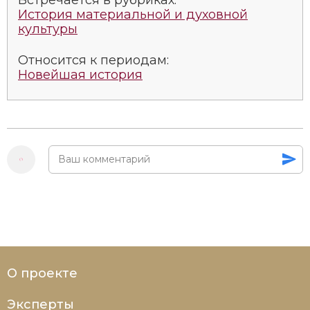
Социально-экономическая история
История материальной и духовной
культуры
Специальные исторические дисциплины
Относится к периодам:
СССР
Новейшая история
Южная Америка
О проекте
Эксперты