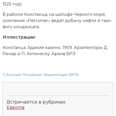
1525 год).
В рай­оне Констанца, на шель­фе Чёр­но­го моря,
ком­па­ния «Petromar» ве­дёт до­бы­чу неф­ти и га­зо­
во­го кон­ден­са­та.
Иллюстрации:
Кон­стан­ца. Зда­ние ка­зи­но. 1909. Ар­хи­тек­то­ры Д.
Ре­нар и П. Ан­то­не­ску. Архив БРЭ.
© Большая Российская Энциклопедия (БРЭ)
Встречается в рубриках:
Европа