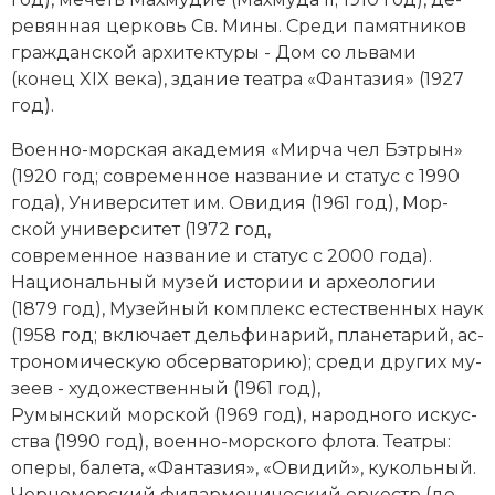
ревянная церковь Св. Ми­ны. Сре­ди па­мят­ни­ков
гражданской ар­хи­тек­ту­ры - Дом со льва­ми
(конец XIX века), зда­ние те­ат­ра «Фан­та­зия» (1927
год).
Во­енно-морская ака­де­мия «Мир­ча чел Бэт­рын»
(1920 год; современное название и ста­тус с 1990
года), Университет им. Ови­дия (1961 год), Мор­
ской университет (1972 год,
современное название и ста­тус с 2000 года).
Национальный му­зей ис­то­рии и ар­хео­ло­гии
(1879 год), Му­зей­ный ком­плекс ес­тественных на­ук
(1958 год; вклю­ча­ет дель­фи­на­рий, пла­не­та­рий, ас­
тро­но­мическую об­сер­ва­то­рию); сре­ди других му­
зе­ев - ху­до­же­ст­вен­ный (1961 год),
Румынский мор­ской (1969 год), народного ис­кус­
ст­ва (1990 год), во­енно-морского фло­та. Те­ат­ры:
опе­ры, ба­ле­та, «Фан­та­зия», «Ови­дий», ку­коль­ный.
Чер­но­мор­ский фи­лар­мо­нический ор­кестр (до