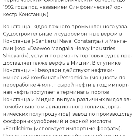
1992 года под названием Сим­фо­нический ор­
кестр Кон­стан­цы).
Констанца - яд­ро важ­но­го промышленного уз­ла.
Су­дострои­тель­ные и су­до­ре­монт­ные вер­фи в
Констанце («Santierul Naval Constanța») и Ман­га­
лии (кор. «Daewoo Mangalia Hea­vy Industries
Shipyard»); ус­лу­ги по ре­мон­ту тор­го­вых су­дов пре­
дос­тав­ля­ет так­же верфь в Ми­дии. В спут­ни­ке
Констанци - Нэ­во­да­ри дей­ст­ву­ют неф­те­хи­
мический ком­би­нат «Petromidia» (мощ­но­сти по
пе­ре­ра­бот­ке 4 млн. т сы­рой неф­ти в год; им­порт­
ная нефть по­сту­па­ет в тер­ми­на­лы пор­тов
Констанца и Ми­дия; вы­пуск различных ви­дов ав­
то­мо­биль­но­го и авиационного то­п­ли­ва, ор­га­
нических по­лу­про­дук­тов), за­вод по про­изводству
фос­фор­ных удоб­ре­ний и сер­ной ки­сло­ты
«Fertilchim» (ис­поль­зу­ет им­порт­ные фос­фа­ты).
Про­изводство сельско-хозяйственной тех­ни­ки,