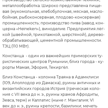
ме­тал­ло­об­ра­бот­ка. Ши­ро­ко пред­став­ле­на пи­ще­
вая (му­ко­моль­ная, хле­бо­бу­лоч­ная, мяс­ная, мас­ло­
бой­ная, ры­бо­кон­серв­ная, пло­до­во-кон­серв­ная)
промышленность; про­изводство пи­ва (за­вод кон­
цер­на «Heineken»), ви­но­де­лие. Пред­при­ятия лёг­
кой (швей­ной, три­ко­таж­ной, шер­стя­ной), де­ре­во­
об­ра­ба­ты­ваю­щей, це­мент­ной промышленности.
ТЭЦ (110 МВт).
Констанца - один из важ­ней­ших при­мор­ских ту­
ри­стических цен­тров Ру­мы­нии, близ го­ро­да - ку­
рор­ты Ма­мая, Эфо­рия, Те­кир­гёл.
Близ Констанца - ко­лон­на Трая­на в Адамк­ли­си
(109, Апол­ло­дор из Да­ма­ска), руи­ны ан­тич­ных и
ви­зантийских го­ро­дов Ис­т­рия (греческая ко­ло­
ния с VII века до н. э., руи­ны хра­мов Аф­ро­ди­ты,
Зев­са, терм) и Кал­ла­тис (ны­не г. Ман­га­лия; VI
век до н. э., руи­ны кре­по­сти, ба­зи­ли­ки; ме­четь