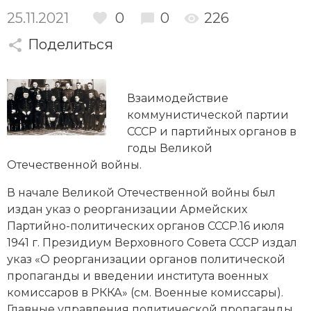
Новейшая история
Генеалогия, геральдика
25.11.2021
0
0
226
Государство и право
Поделиться
Европа
Империи
Взаимодействие
коммунистической партии
Историческая география и топонимика
СССР и партийных органов в
годы Великой
История материальной и духовной культуры
Отечественной войны.
История международных отношений
В начале Великой Отечественной войны был
издан указ о реорганизации Армейских
История, философия, теория и методология
Партийно-политических органов СССР.16 июля
исторического знания
1941 г. Президиум Верховного Совета СССР издал
указ «О реорганизации органов политической
Итория международных отношений
пропаганды и введении института военных
комиссаров в РККА» (см. Военные комиссары).
Латинская Америка
Главные управления политической пропаганды