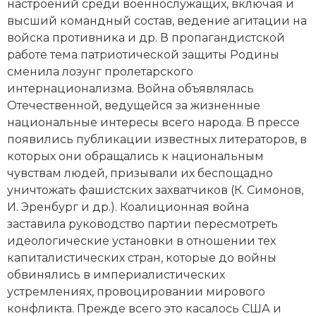
настроений среди военнослужащих, включая и
Социально-экономическая история
высший командный состав, ведение агитации на
войска противника и др. В пропагандистской
Специальные исторические дисциплины
работе тема патриотической защиты Родины
сменила лозунг пролетарского
СССР
интернационализма. Война объявлялась
Южная Америка
Отечественной, ведущейся за жизненные
национальные интересы всего народа. В прессе
появились публикации известных литераторов, в
которых они обращались к национальным
чувствам людей, призывали их беспощадно
уничтожать фашистских захватчиков (К. Симонов,
И. Эренбург и др.). Коалиционная война
заставила руководство партии пересмотреть
идеологические установки в отношении тех
капиталистических стран, которые до войны
обвинялись в империалистических
устремлениях, провоцировании мирового
конфликта. Прежде всего это касалось США и