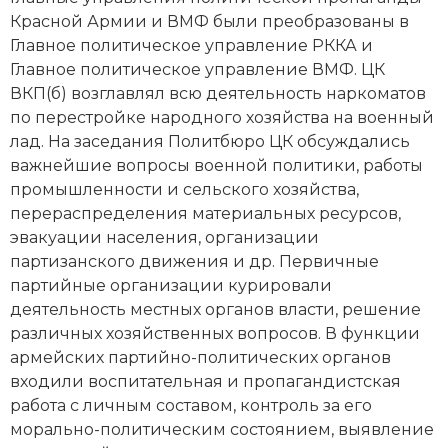
Красной Армии и ВМФ были преобразованы в
Новая история
Главное политическое управление РККА и
Новейшая история
Главное политическое управление ВМФ. ЦК
ВКП(б) возглавлял всю деятельность наркоматов
Нумизматика
по перестройке народного хозяйства на военный
лад. На заседания Политбюро ЦК обсуждались
Образование
важнейшие вопросы военной политики, работы
промышленности и сельского хозяйства,
Общественные объединения и организации
перераспределения материальных ресурсов,
эвакуации населения, организации
Политическая история
партизанского движения и др. Первичные
партийные организации курировали
Революции и народные движения
деятельность местных органов власти, решение
Религия и церковь
различных хозяйственных вопросов. В функции
армейских партийно-политических органов
Россия
входили воспитательная и пропагандистская
работа с личным составом, контроль за его
Северная Америка
морально-политическим состоянием, выявление