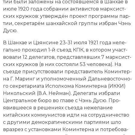
тии бы­ли за­ло­же­ны на со­сто­яв­шем­ся в Шан­хае в
Новая история
ию­ле 1920 года со­б­ра­нии ак­ти­ви­стов мар­кси­ст­
ских круж­ков: ут­вер­ждён про­ект про­грам­мы пар­
Новейшая история
тии, сек­ре­та­рём шан­хай­ской груп­пы из­бран Чэнь
Ду­сю.
Нумизматика
В Шан­хае и Цзянсине 23-31 июля 1921 года не­ле­
Образование
галь­но про­хо­дил 1-й съезд КПК, в ко­то­ром уча­ст­
во­ва­ли 12 де­ле­га­тов, пред­став­ляв­ших 7 мар­кси­ст­
Общественные объединения и организации
ских круж­ков (в них со­стоя­ли 53 человека). На
съез­де при­сут­ст­во­ва­ли пред­ста­ви­тель Ко­мин­тер­
Политическая история
на Г. Ма­ринг и упол­но­мо­чен­ный Даль­не­во­сточ­но­
го сек­ре­та­риа­та Ис­пол­ко­ма Ко­м­ин­тер­на (ИККИ)
Революции и народные движения
Ни­коль­ский (В.А. Ней­ман). Де­ле­га­ты из­бра­ли
Религия и церковь
Центральное бю­ро во гла­ве с Чэнь Ду­сю. Про­
явив­ше­е­ся в ре­ше­ни­ях съез­да не­же­ла­ние
Россия
китайских ком­му­ни­стов ид­ти на со­труд­ни­че­ст­во
с другими де­мо­кра­тическими пар­тия­ми шло
Северная Америка
враз­рез с ус­та­нов­ка­ми Ко­ми­н­тер­на и по­тре­бо­ва­