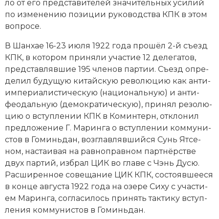
ло от его пред­ста­ви­те­лей зна­чительных уси­лий
Социально-экономическая история
по из­менению по­зи­ции ру­ко­во­дства КПК в этом
во­про­се.
Специальные исторические дисциплины
В Шан­хае 16-23 июля 1922 года про­шёл 2-й съезд
СССР
КПК, в ко­то­ром при­ня­ли уча­стие 12 де­ле­га­тов,
пред­став­ляв­шие 195 чле­нов пар­тии. Съезд оп­ре­
Южная Америка
де­лил бу­ду­щую китайскую ре­во­лю­цию как ан­ти­
им­пе­риа­ли­сти­че­скую (на­цио­наль­ную) и ан­ти­
фео­даль­ную (де­мо­кра­ти­че­скую), при­нял ре­зо­лю­
цию о всту­п­ле­нии КПК в Ко­м­интерн, от­кло­нил
пред­ло­же­ние Г. Ма­рин­га о всту­п­ле­нии ком­му­ни­
стов в
Го­минь­дан
, воз­глав­ляв­ший­ся Сунь Ят­се­
ном, на­стаи­вая на рав­но­прав­ном парт­нёр­ст­ве
двух пар­тий, из­брал ЦИК во гла­ве с Чэнь Ду­сю.
Рас­ши­рен­ное со­ве­ща­ние ЦИК КПК, со­сто­яв­шее­ся
в кон­це августа 1922 года на озере Си­ху с уча­сти­
ем Ма­рин­га, со­гла­си­лось при­нять так­ти­ку всту­п­
ле­ния ком­му­ни­стов в Го­минь­дан.