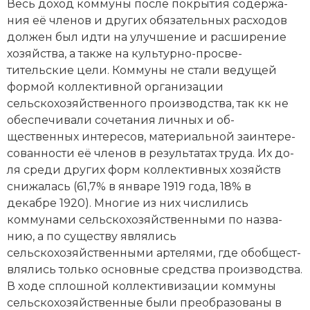
Весь до­ход ком­му­ны по­сле по­кры­тия со­дер­жа­
ния её чле­нов и других обя­за­тель­ных рас­хо­дов
дол­жен был ид­ти на улуч­ше­ние и рас­ши­ре­ние
хо­зяй­ст­ва, а так­же на куль­тур­но-про­све­
тительские це­ли. Ком­му­ны не ста­ли ве­ду­щей
фор­мой кол­лек­тив­ной ор­га­ни­за­ции
сельскохозяйственного про­из­вод­ст­ва, так кк не
обес­пе­чи­ва­ли со­че­та­ния лич­ных и об­
щественных ин­те­ре­сов, ма­те­ри­аль­ной за­ин­те­ре­
со­ван­но­сти её чле­нов в ре­зуль­та­тах тру­да. Их до­
ля сре­ди других форм кол­лек­тив­ных хо­зяйств
сни­жа­лась (61,7% в январе 1919 года, 18% в
декабре 1920). Мно­гие из них чис­ли­лись
коммунами сельскохозяйственными по на­зва­
нию, а по су­ще­ст­ву яв­ля­лись
сельскохозяйственными ар­те­ля­ми, где обоб­ще­ст­
в­ля­лись толь­ко основные сред­ст­ва про­изводства.
В хо­де сплош­ной кол­лек­ти­ви­за­ции коммуны
сельскохозяйственные бы­ли пре­об­ра­зо­ва­ны в