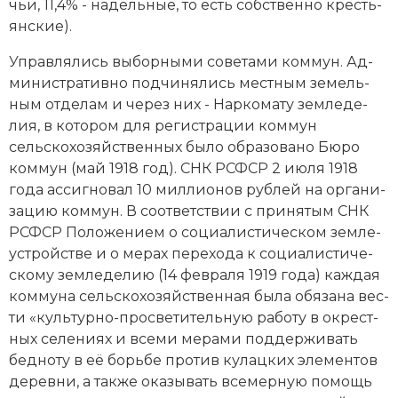
чьи, 11,4% - на­дель­ные, то есть соб­ст­вен­но кре­сть­
Новая история
ян­ские).
Новейшая история
Управ­ля­лись вы­бор­ны­ми со­ве­та­ми ком­мун. Ад­
ми­ни­ст­ра­тив­но под­чи­ня­лись ме­ст­ным зе­мель­
Нумизматика
ным от­де­лам и че­рез них -
Нар­ко­ма­ту
зем­ле­де­
лия, в ко­то­ром для ре­ги­ст­ра­ции коммун
Образование
сельскохозяйственных бы­ло об­ра­зо­ва­но Бю­ро
ком­мун (май 1918 год). СНК РСФСР 2 июля 1918
Общественные объединения и организации
года ас­сиг­но­вал 10 миллионов рублей на ор­га­ни­
за­цию ком­мун. В со­от­вет­ст­вии с при­ня­тым СНК
Политическая история
РСФСР По­ло­же­ни­ем о со­циа­ли­сти­че­ском зем­ле­
уст­рой­ст­ве и о ме­рах пе­ре­хо­да к со­циа­ли­сти­че­
Революции и народные движения
ско­му зем­ле­де­лию (14 февраля 1919 года) ка­ж­дая
Религия и церковь
коммуна сельскохозяйственная бы­ла обя­за­на вес­
ти «куль­тур­но-про­све­ти­тель­ную ра­бо­ту в ок­ре­ст­
Россия
ных се­ле­ни­ях и все­ми ме­ра­ми под­дер­жи­вать
бед­но­ту в её борь­бе про­тив ку­лац­ких эле­мен­тов
Северная Америка
де­рев­ни, а так­же ока­зы­вать все­мер­ную по­мощь