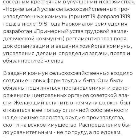
со­сед­ним кре­сть­я­нам в улуч­ше­нии их хо­зяй­ст­ва».
Социально-экономическая история
«Нор­маль­ный ус­тав сель­ско­хо­зяй­ст­вен­ных про­
из­вод­ст­вен­ных ком­мун» (при­нят 19 февраля 1919
Специальные исторические дисциплины
года; в ию­ле 1918 года Нар­ко­ма­том зем­ле­де­лия
раз­ра­бо­тан «При­мер­ный ус­тав тру­до­вой зем­ле­
СССР
дель­че­ской ком­муны») рег­ла­мен­ти­ро­вал по­ря­
Южная Америка
док ор­га­ни­за­ции и ве­де­ния хо­зяй­ст­ва ком­му­ны,
управ­ле­ния де­ла­ми, оп­ре­де­лил за­да­чи, пра­ва и
обя­зан­но­сти её чле­нов.
В за­да­чи коммун сельскохозяйственных вхо­ди­ло
соз­да­ние но­вых форм тру­да и бы­та. Они бы­ли
обя­за­ны под­чи­нять­ся по­ста­нов­ле­ни­ям и рас­по­
ря­же­ни­ям центральных ор­га­нов советской вла­
сти. Же­лаю­щий всту­пить в ком­му­ну дол­жен был
от­ка­зать­ся в её поль­зу от лич­ной соб­ст­вен­но­сти
на де­неж­ные сред­ст­ва, ору­дия про­изводства,
скот и на вся­кое иму­ще­ст­во. Рас­пре­де­ле­ние бы­
ло урав­ни­тель­ным - не по тру­ду, а по едо­кам.