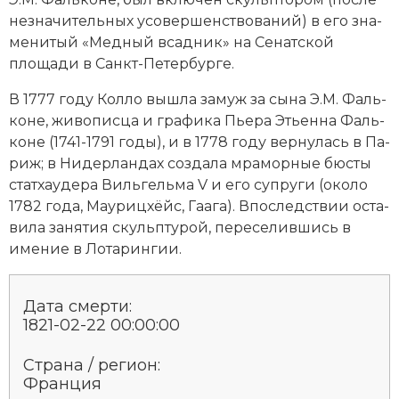
Социально-экономическая история
не­зна­чительных усо­вер­шен­ст­во­ва­ний) в его зна­
ме­ни­тый «Мед­ный всад­ник» на Се­нат­ской
Специальные исторические дисциплины
площади в Санкт-Пе­тер­бур­ге.
СССР
В 1777 году Колло вы­шла за­муж за сы­на Э.М. Фаль­
ко­не, жи­во­пис­ца и гра­фи­ка Пье­ра Эть­ен­на Фаль­
Южная Америка
ко­не (1741-1791 годы), и в 1778 году вер­ну­лась в Па­
риж; в Ни­дер­лан­дах соз­да­ла мра­мор­ные бюс­ты
стат­хау­де­ра Виль­гель­ма V и его суп­ру­ги (около
1782 года, Мау­риц­хёйс, Гаа­га). Впо­след­ст­вии ос­та­
ви­ла за­ня­тия скульп­ту­рой, пе­ре­се­лив­шись в
име­ние в
Ло­та­рин­гии
.
Дата смерти:
1821-02-22 00:00:00
Страна / регион:
Франция