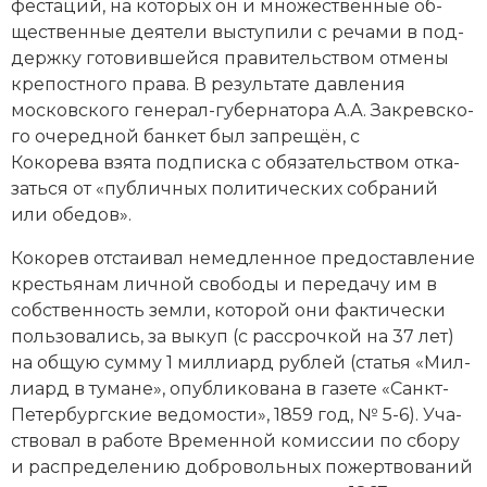
фе­ста­ций, на ко­то­рых он и множественные об­
щественные дея­те­ли вы­сту­пи­ли с ре­ча­ми в под­
держ­ку го­то­вив­шей­ся пра­ви­тель­ст­вом от­ме­ны
кре­по­ст­но­го пра­ва. В ре­зуль­та­те дав­ле­ния
московского генерал-гу­бер­на­то­ра А.А. За­крев­ско­
го оче­ред­ной бан­кет был за­пре­щён, с
Кокорева взя­та под­пис­ка с обя­за­тель­ст­вом от­ка­
зать­ся от «пуб­лич­ных по­ли­ти­че­ских со­б­ра­ний
или обе­дов».
Кокорев от­стаи­вал не­мед­лен­ное пре­дос­тав­ле­ние
кре­сть­я­нам лич­ной сво­бо­ды и пе­ре­да­чу им в
соб­ст­вен­ность зем­ли, ко­то­рой они фак­ти­че­ски
поль­зо­ва­лись, за вы­куп (с рас­сроч­кой на 37 лет)
на об­щую сум­му 1 миллиард рублей (статья «Мил­
ли­ард в ту­ма­не», опубликована в газете «Санкт-
Пе­тер­бург­ские ве­до­мо­сти», 1859 год, № 5-6). Уча­
ст­во­вал в ра­бо­те Временной ко­мис­сии по сбо­ру
и рас­пре­де­ле­нию до­б­ро­воль­ных по­жерт­во­ва­ний