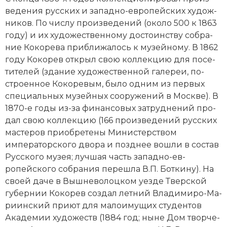
ве­де­ния русских и западно-ев­ропейских ху­дож­
ни­ков. По чис­лу про­из­ве­де­ний (около 500 к 1863
году) и их ху­дожественному дос­то­ин­ст­ву со­б­ра­
ние Кокорева при­бли­жа­лось к му­зей­но­му. В 1862
году Кокорев от­крыл свою кол­лек­цию для по­се­
ти­те­лей (зда­ние ху­дожественной га­ле­реи, по­
стро­ен­ное Кокоревым, бы­ло од­ним из пер­вых
специальных му­зей­ных со­ору­же­ний в Мо­ск­ве). В
1870-е годы из-за фи­нан­со­вых за­труд­не­ний про­
дал свою кол­лек­цию (166 про­из­ве­де­ний русских
мас­те­ров при­об­ре­те­ны Министерством
императорского дво­ра и позд­нее во­шли в со­став
Русского му­зея; луч­шая часть западно-ев­
ропейского со­б­ра­ния пе­ре­шла В.П. Бот­ки­ну). На
сво­ей да­че в Выш­не­во­лоц­ком уезде Твер­ской
губернии Кокорев соз­дал лет­ний Вла­ди­ми­ро-Ма­
ри­ин­ский при­ют для ма­ло­иму­щих сту­ден­тов
Академии художеств (1884 год; ны­не Дом твор­че­