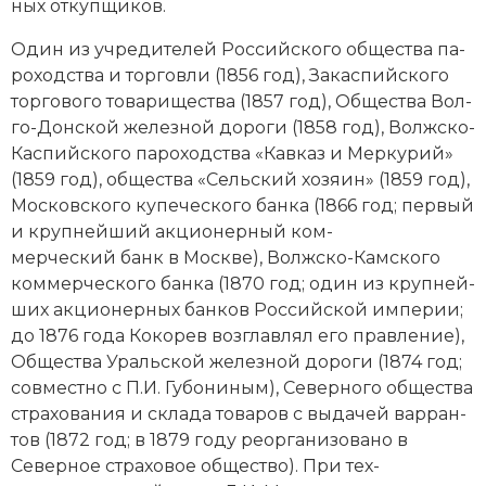
ных от­куп­щи­ков.
Новая история
Один из уч­ре­ди­те­лей Российского общества па­
Новейшая история
ро­ход­ст­ва и тор­гов­ли (1856 год), За­кас­пий­ско­го
тор­го­во­го товарищества (1857 год), Общества Вол­
Нумизматика
го-Дон­ской железной дороги (1858 год), Волж­ско-
Кас­пий­ско­го па­ро­ход­ст­ва «Кав­каз и Мер­ку­рий»
Образование
(1859 год), общества «Сель­ский хо­зя­ин» (1859 год),
Московского ку­печеского бан­ка (1866 год; пер­вый
Общественные объединения и организации
и круп­ней­ший ак­цио­нер­ный ком­
мерческий банк в Мо­ск­ве), Волж­ско-Кам­ско­го
Политическая история
ком­мерческого бан­ка (1870 год; один из круп­ней­
ших ак­цио­нер­ных бан­ков Российской им­пе­рии;
Революции и народные движения
до 1876 года Кокорев воз­глав­лял его прав­ле­ние),
Религия и церковь
Общества Ураль­ской железной дороги (1874 год;
совместно с П.И. Гу­бо­ни­ным), Северного общества
Россия
стра­хо­ва­ния и скла­да то­ва­ров с вы­да­чей вар­ран­
тов (1872 год; в 1879 году ре­орга­ни­зо­ва­но в
Северная Америка
Северное стра­хо­вое общество). При тех­