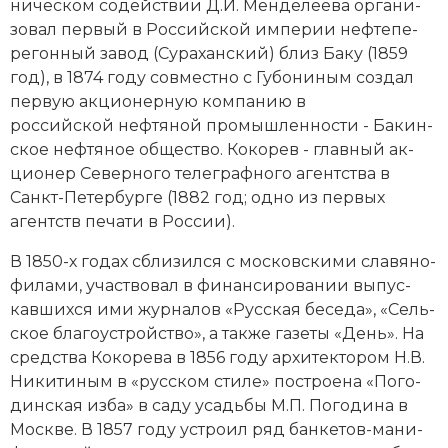
ническом со­дей­ст­вии Д.И. Мен­де­лее­ва ор­га­ни­
Социально-экономическая история
зо­вал пер­вый в Российской им­пе­рии неф­те­пе­
ре­гон­ный за­вод (Су­ра­хан­ский) близ Ба­ку (1859
Специальные исторические дисциплины
год), в 1874 году совместно с Гу­бо­ни­ным соз­дал
пер­вую ак­цио­нер­ную ком­па­нию в
СССР
российской неф­тя­ной промышленности - Ба­кин­
Южная Америка
ское неф­тя­ное общество. Кокорев - главный ак­
цио­нер Северного те­ле­граф­но­го агент­ст­ва в
Санкт-Пе­тер­бур­ге (1882 год; од­но из пер­вых
агентств пе­ча­ти в Рос­сии).
В 1850-х годах сбли­зил­ся с московскими сла­вя­но­
фи­ла­ми, уча­ст­во­вал в фи­нан­си­ро­ва­нии вы­пус­
кав­ших­ся ими жур­на­лов «Рус­ская бе­се­да», «Сель­
ское бла­го­ус­т­рой­ст­во», а так­же газеты «День». На
сред­ст­ва Кокорева в 1856 году архитектором Н.В.
Ни­ки­ти­ным в «рус­ском сти­ле» по­строе­на «По­го­
дин­ская из­ба» в са­ду усадь­бы
М.П. По­го­ди­на
в
Мо­ск­ве. В 1857 году уст­ро­ил ряд бан­ке­тов-ма­ни­