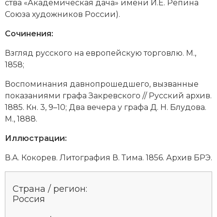
ст­ва «Ака­де­ми­че­ская да­ча» имени И.Е. Ре­пи­на
Сою­за ху­дож­ни­ков Рос­сии).
Сочинения:
Взгляд рус­ско­го на ев­ро­пей­скую тор­гов­лю. М.,
1858;
Вос­по­ми­на­ния дав­но­про­шед­ше­го, вы­зван­ные
по­ка­за­ния­ми гра­фа За­крев­ско­го // Рус­ский ар­хив.
1885. Кн. 3, 9–10; Два ве­че­ра у гра­фа Д. Н. Блу­до­ва.
М., 1888.
Иллюстрации:
В.А. Ко­ко­рев. Ли­то­гра­фия В. Ти­ма. 1856. Архив БРЭ.
Страна / регион:
Россия