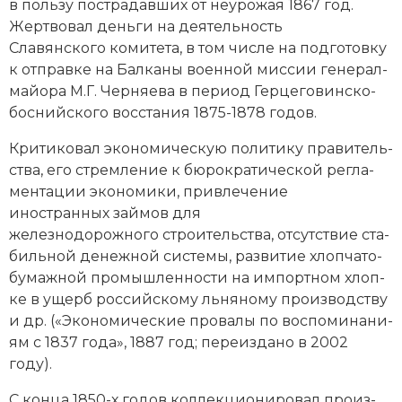
в поль­зу по­стра­дав­ших от не­уро­жая 1867 год.
Жерт­во­вал день­ги на дея­тель­ность
Славянского комитета, в том числе на под­го­тов­ку
к от­прав­ке на Бал­ка­ны во­енной мис­сии генерал-
майора М.Г. Чер­няе­ва в пе­ри­од Гер­це­го­вин­ско-
бос­ний­ско­го вос­ста­ния 1875-1878 годов.
Кри­ти­ко­вал эко­но­мическую по­ли­ти­ку пра­ви­тель­
ст­ва, его стрем­ле­ние к бю­ро­кра­тической регла­
мен­та­ции эко­но­ми­ки, при­вле­че­ние
иностранных зай­мов для
железнодорожного строи­тель­ст­ва, от­сут­ст­вие ста­
биль­ной де­неж­ной сис­те­мы, раз­ви­тие хлоп­ча­то­
бу­маж­ной промышленности на импорт­ном хлоп­
ке в ущерб российскому льня­но­му про­изводству
и др. («Эко­но­ми­че­ские про­ва­лы по вос­по­ми­на­ни­
ям с 1837 года», 1887 год; пе­ре­из­да­но в 2002
году).
С конца 1850-х годов кол­лек­цио­ни­ро­вал про­из­