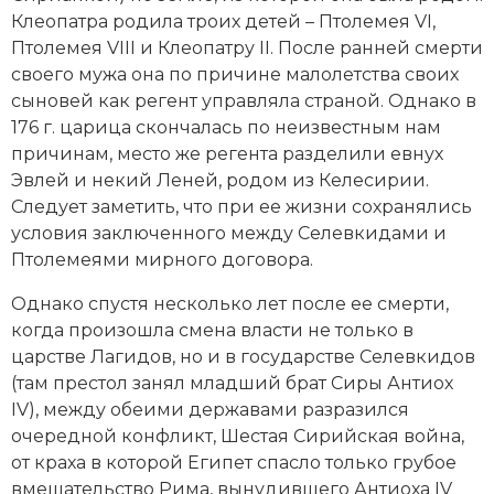
Клеопатра родила троих детей – Птолемея VI,
Новая история
Птолемея VIII и Клеопатру II. После ранней смерти
Новейшая история
своего мужа она по причине малолетства своих
сыновей как регент управляла страной. Однако в
Нумизматика
176 г. царица скончалась по неизвестным нам
причинам, место же регента разделили евнух
Образование
Эвлей и некий Леней, родом из Келесирии.
Следует заметить, что при ее жизни сохранялись
Общественные объединения и организации
условия заключенного между Селевкидами и
Птолемеями мирного договора.
Политическая история
Однако спустя несколько лет после ее смерти,
Революции и народные движения
когда произошла смена власти не только в
царстве Лагидов, но и в государстве Селевкидов
Религия и церковь
(там престол занял младший брат Сиры Антиох
IV), между обеими державами разразился
Россия
очередной конфликт, Шестая Сирийская война,
Северная Америка
от краха в которой Египет спасло только грубое
вмешательство Рима, вынудившего Антиоха IV