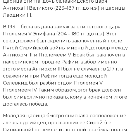
Новейшая история
Царица Египта, дочь селевкидского царя
Генеалогия, геральдика
Антиоха ΙΙΙ Великого (223–187 гг. до н.э.) и царицы
Государство и право
Лаодики III.
В 193 г. была выдана замуж за египетского царя
Европа
Птолемея V Эпифана (204 – 180 гг. до н.э.). Этот
Империи
союз должен был скрепить заключенный после
Пятой Сирийской войны мирный договор между
Историческая география и топонимика
Антиохом III и Птолемеем V. Брак был заключен в
палестинском городке Рафии; выбор именно
История материальной и духовной культуры
этого места Антиохом IIΙ был не случаен: в 217 г. в
сражении при Рафии тогда еще молодой
История международных отношений
Селевкид был разбит отцом Птолемея V
Птолемеем IV. Таким образом, этот брак должен
История, философия, теория и методология
был символично показать, кому в конечном итоге
исторического знания
досталась победа.
Итория международных отношений
Молодая царица быстро снискала расположение
александрийцев, прозвавших ее Сирой (т.е.
Латинская Америка
Сирианкой) по земле, из которой она была родом.