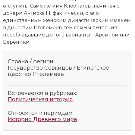
Социально-экономическая история
отступить. Само же имя Клеопатры, начиная с
дочери Антиоха III, фактически, стало
Специальные исторические дисциплины
единственным женским династическим именем
в династии Птолемеев, тем самым вытеснив
СССР
преобладавшие до того варианты – Арсинои или
Береники.
Южная Америка
Страна / регион:
Государство Севкидов / Египетское
царство Птолемеев
Встречается в рубриках:
Политическая история
Относится к периодам:
История Древнего мира