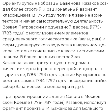
Ори­ен­ти­ру­ясь на об­раз­цы Ба­же­но­ва, Казаков соз­
Новая история
дал бо­лее стро­гий и ра­цио­наль­ный ва­ри­ант
клас­си­циз­ма. В 1775 году по­лу­чил зва­ние ар­хи­
Новейшая история
тек­то­ра и на­чал са­мо­сто­ятельную дея­тель­ность.
Воз­вёл Пет­ров­ский подъ­езд­ной дво­рец (1775-
Нумизматика
1783 годы) с ис­поль­зо­ва­ни­ем эле­мен­тов
Образование
средневекового го­тического зам­ка (ва­лы, рвы) и
форм древнерусского зод­че­ст­ва в на­руж­ном де­
Общественные объединения и организации
ко­ре, ко­то­рые со­че­та­лись с клас­си­ци­стическим
пла­ном. В бо­лее позд­них по­строй­ках
Политическая история
Казакова так­же при­сут­ст­ву­ют пред­ро­ман­
тические чер­ты (про­ект пе­ре­строй­ки двор­ца в
Революции и народные движения
Ца­ри­цы­не, 1786-1793 годы; зда­ние Бу­тыр­ско­го тю­
рем­но­го зам­ка, 1784-1792 годы; не­со­хра­нив­ший­ся
Религия и церковь
со­бор За­чать­ев­ско­го монастыря и др.).
Россия
При про­ек­ти­ро­ва­нии зда­ния Се­на­та в Мос­ков­
ском Крем­ле (1776-1787 годы) Казаков, ис­поль­зуя
Северная Америка
фраг­мент про­ек­та В. И. Ба­же­но­ва для Боль­шо­го