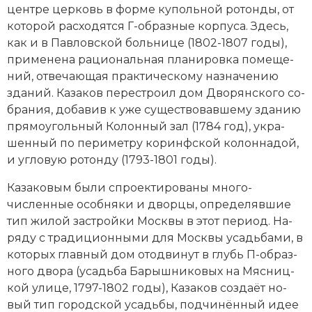
цен­тре цер­ковь в фор­ме ку­поль­ной ро­тон­ды, от
ко­то­рой рас­хо­дят­ся Г-об­раз­ные кор­пу­са. Здесь,
как и в Пав­лов­ской боль­ни­це (1802-1807 годы),
при­ме­не­на ра­цио­наль­ная пла­ни­ров­ка по­ме­ще­
ний, от­ве­чаю­щая прак­тическому на­зна­че­нию
зда­ний. Казаков пе­ре­стро­ил дом Дво­рян­ско­го со­
б­ра­ния, до­ба­вив к уже су­ще­ст­во­вав­ше­му зда­нию
пря­мо­уголь­ный Ко­лон­ный зал (1784 год), ук­ра­
шен­ный по пе­ри­мет­ру ко­ринф­ской ко­лон­на­дой,
и уг­ло­вую ро­тон­ду (1793-1801 годы).
Казаковым бы­ли спро­ек­ти­ро­ва­ны мно­го­
численные особ­ня­ки и двор­цы, оп­ре­де­ляв­шие
тип жи­лой за­строй­ки Мо­ск­вы в этот пе­ри­од. На­
ря­ду с тра­ди­ци­он­ны­ми для Мо­ск­вы усадь­ба­ми, в
ко­то­рых главный дом ото­дви­нут в глубь П-об­раз­
но­го дво­ра (усадь­ба Ба­рыш­ни­ко­вых на Мяс­ниц­
кой улице, 1797-1802 годы), Казаков соз­да­ёт но­
вый тип городской усадь­бы, под­чи­нён­ный идее