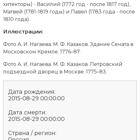
хи­тек­то­ры) - Ва­си­лий (1772 год - пос­ле 1817 год),
Мат­вей (1781-1819 годы) и Па­вел (1783 года - пос­ле
1810 года).
Иллюстрации:
Фото А. И. Нагаева. М. Ф. Ка­за­ков. Зда­ние Се­на­та в
Мо­сков­ском Крем­ле. 1776–87.
Фото А. И. Нагаева. М. Ф. Ка­за­ков. Пет­ров­ский
подъ­ез­д­ной дво­рец в Мо­ск­ве. 1775–83.
Дата рождения:
2015-08-29 00:00:00
Дата смерти:
2015-08-29 00:00:00
Страна / регион:
Россия