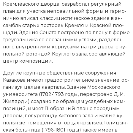
Крем­лёв­ско­го двор­ца, раз­ра­бо­тал ре­гу­ляр­ный
Социально-экономическая история
план для участ­ка не­пра­виль­ной фор­мы и гар­мо­
Специальные исторические дисциплины
нич­но впи­сал клас­си­ци­стическое зда­ние в ан­
самбль ста­рых по­стро­ек
Крем­ля
и
Крас­ной пло­
СССР
ща­ди
. Зда­ние Се­на­та по­строе­но по пла­ну в фор­ме
тре­уголь­ни­ка со сре­зан­ны­ми уг­ла­ми, раз­де­лён­
Южная Америка
но­го внутренними кор­пу­са­ми на три дво­ра, с ку­
поль­ной ро­тон­дой Круг­ло­го за­ла, со­став­ляю­щей
центр ком­по­зи­ции.
Дру­гие круп­ные об­щественные со­ору­же­ния
Казакова име­ют гра­до­стро­ительное зна­че­ние, ор­
га­ни­зуя це­лые квар­та­лы. Зда­ние Московского
университета (1782-1793 годы, пе­ре­строе­но Д. И.
Жи­ляр­ди) соз­да­но по об­раз­цам уса­деб­ных ком­
по­зи­ций, име­ет П-об­раз­ный план с па­рад­ным
дво­ром, по­лу­ро­тон­ду Ак­то­во­го за­ла и ма­лые ку­
поль­ные по­ме­ще­ния в тор­цах крыль­ев. Го­ли­цын­
ская боль­ни­ца (1796-1801 годы) так­же име­ет в