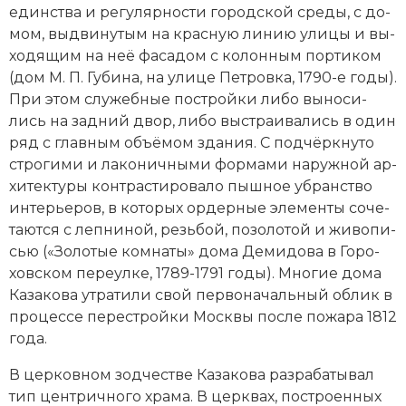
един­ст­ва и ре­гу­ляр­но­сти городской сре­ды, с до­
мом, вы­дви­нутым на крас­ную ли­нию ули­цы и вы­
хо­дя­щим на неё фа­са­дом с ко­лон­ным пор­ти­ком
(дом М. П. Гу­би­на, на улице Пет­ров­ка, 1790-е годы).
При этом слу­жеб­ные по­строй­ки ли­бо вы­но­си­
лись на зад­ний двор, ли­бо вы­страи­ва­лись в один
ряд с главным объ­ё­мом зда­ния. С под­чёрк­ну­то
стро­ги­ми и ла­ко­нич­ны­ми фор­ма­ми на­руж­ной ар­
хи­тек­ту­ры кон­тра­сти­ро­ва­ло пыш­ное уб­ран­ст­во
ин­терь­е­ров
, в ко­то­рых ор­дер­ные эле­мен­ты со­че­
та­ют­ся с леп­ни­ной, резь­бой, по­зо­ло­той и жи­во­пи­
сью («Зо­ло­тые ком­на­ты» до­ма Де­ми­до­ва в Го­ро­
хов­ском пе­ре­ул­ке, 1789-1791 годы). Многие до­ма
Казакова ут­ра­ти­ли свой пер­во­на­чаль­ный об­лик в
про­цес­се пе­ре­строй­ки Москвы по­сле по­жа­ра 1812
года.
В цер­ков­ном зод­че­ст­ве Казакова раз­ра­ба­ты­вал
тип цен­тричного хра­ма. В церк­вах, по­стро­ен­ных