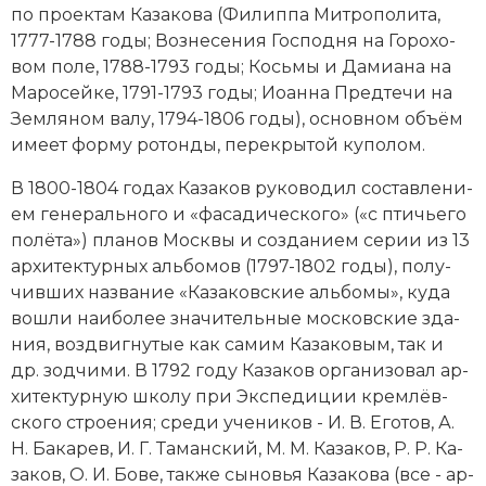
по про­ек­там Казакова (Фи­лип­па Ми­тро­по­ли­та,
1777-1788 годы; Воз­не­се­ния Гос­под­ня на Го­ро­хо­
вом по­ле, 1788-1793 годы; Кось­мы и Да­миа­на на
Ма­ро­сей­ке, 1791-1793 годы; Ио­ан­на Пред­те­чи на
Зем­ля­ном ва­лу, 1794-1806 годы), основном объ­ём
име­ет фор­му ро­тон­ды, пе­ре­кры­той ку­по­лом.
В 1800-1804 годах Казаков ру­ко­во­дил со­став­ле­ни­
ем ге­не­раль­но­го и «фа­са­ди­че­ско­го» («с птичь­е­го
по­лё­та») пла­нов Мо­ск­вы и соз­да­ни­ем се­рии из 13
ар­хитектурных аль­бо­мов (1797-1802 годы), по­лу­
чив­ших название «Ка­за­ков­ские аль­бо­мы», ку­да
во­шли наи­бо­лее зна­чительные московские зда­
ния, воз­двиг­ну­тые как са­мим Казаковым, так и
др. зод­чи­ми. В 1792 году Казаков ор­га­ни­зо­вал ар­
хитектурную шко­лу при Экс­пе­ди­ции крем­лёв­
ско­го строе­ния; сре­ди уче­ни­ков - И. В. Его­тов, А.
Н. Ба­ка­рев, И. Г. Та­ман­ский, М. М. Ка­за­ков, Р. Р. Ка­
за­ков, О. И. Бо­ве, так­же сы­но­вья Казакова (все - ар­