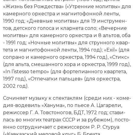
Социально-экономическая история
«Жизнь без Ро­ж­де­ст­ва» («Ут­рен­ние мо­лит­вы» для
ка­мер­но­го ор­ке­ст­ра и маг­ни­то­фон­ной лен­ты,
Специальные исторические дисциплины
1990 год; «Днев­ные мо­лит­вы» для 19 ин­ст­ру­мен­
тов, дет­ско­го го­ло­са и клар­не­та со­ло; «Ве­чер­ние
СССР
мо­лит­вы» для ка­мер­но­го ор­ке­ст­ра и 8 аль­тов, оба
- 1991 год; «Ноч­ные мо­лит­вы» для струн­но­го квар­
Южная Америка
те­та и маг­ни­то­фон­ной лен­ты, 1994 год); «Exil» (для
со­пра­но и ка­мер­но­го ор­ке­ст­ра, 1994 год), «Стикс»
(для аль­та, сме­шан­но­го хо­ра и ор­ке­ст­ра, 1999 год),
«In l’istesso tempo» (для фортепианного квар­те­та,
1997 год), «От­пе­чат­ки паль­цев» (для ор­ке­ст­ра,
2002 год).
Со­чи­ня­ет му­зы­ку к спек­так­лям (сре­ди них - ко­ме­
дия-во­де­виль «Ха­ну­ма», по пье­се А. Ца­га­ре­ли,
режиссер Г. А. Тов­сто­но­гов, БДТ, 1972 год; ста­ви­
лась во мно­гих те­ат­рах СССР и за ру­бе­жом), по­сто­
ян­но со­труд­ни­ча­ет с режиссером Р. Р. Сту­руа
(«Кав­каз­ский ме­ло­вой круг» Б. Брех­та,