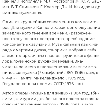
Канчели ис­пол­ня­ли М. Л. Рос­тро­по­вич, Ю. А. Баш­
Новая история
мет, В. Т. Спи­ва­ков,
Г. Кре­мер
, Дж. И. Ка­хид­зе и др.
вид­ные му­зы­кан­ты.
Новейшая история
Один из круп­ней­ших современных ком­по­зи­то­
Нумизматика
ров. Для му­зы­ки Канчели ха­рак­тер­ны ощу­ще­ние
за­мед­лен­но­го те­че­ния вре­ме­ни, «раз­ре­жен­
Образование
ность» зву­ко­во­го про­стран­ст­ва, пре­об­ла­да­ние
кон­со­нант­ных зву­ча­ний. Музыкальный язык, на­
Общественные объединения и организации
ря­ду с чер­та­ми
джа­за
, со­но­ри­ки, во­брал в се­бя
эле­мен­ты ар­ха­ичных пла­стов грузинского фольк­
Политическая история
ло­ра, грузинской ду­хов­ной му­зы­ки. Зна­
чительное ме­сто в твор­че­ст­ве за­ни­ма­ет сим­фо­
Революции и народные движения
ническая му­зы­ка (7 сим­фо­ний, 1967-1986 годы; в т.
Религия и церковь
ч. 4-я - «Па­мя­ти Ми­ке­ланд­же­ло», 1975 год,
Государственная премия СССР, 1976 год).
Россия
Ав­тор опе­ры «Му­зы­ка для жи­вых» (1984 год, Тби­
Северная Америка
ли­си), «ли­тур­гии для боль­шо­го ор­ке­ст­ра и аль­та
со­ло» «Оп­ла­кан­ные вет­ром» (1988 год), цик­ла