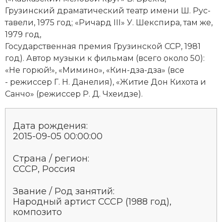
Грузинский дра­ма­тический те­атр имени Ш. Рус­
та­ве­ли, 1975 год; «Ри­чард III»
У. Шек­спи­ра
, там же,
1979 год,
Государственная премия Грузинской ССР, 1981
год). Ав­тор му­зы­ки к филь­мам (все­го около 50):
«Не го­рюй!», «Ми­ми­но», «Кин-дза-дза» (все
- режиссер Г. Н. Да­не­лия), «Жи­тие Дон Ки­хо­та и
Сан­чо» (режиссер Р. Д. Чхе­ид­зе).
Дата рождения:
2015-09-05 00:00:00
Страна / регион:
СССР, Россия
Звание / Род занятий:
Народный артист СССР (1988 год),
композито